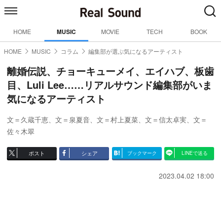
HOME
MUSIC
MOVIE
TECH
BOOK
HOME
MUSIC
コラム
編集部が選ぶ気になるアーティスト
離婚伝説、チョーキューメイ、エイハブ、板歯
目、Luli Lee……リアルサウンド編集部がいま
気になるアーティスト
文＝久蔵千恵
、
文＝泉夏音
、
文＝村上夏菜
、
文＝信太卓実
、
文＝
佐々木翠
ポスト
シェア
ブックマーク
LINEで送る
2023.04.02 18:00