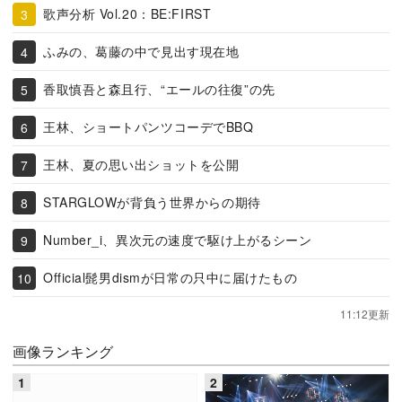
歌声分析 Vol.20：BE:FIRST
ふみの、葛藤の中で見出す現在地
香取慎吾と森且行、“エールの往復”の先
王林、ショートパンツコーデでBBQ
王林、夏の思い出ショットを公開
STARGLOWが背負う世界からの期待
Number_i、異次元の速度で駆け上がるシーン
Official髭男dismが日常の只中に届けたもの
11:12更新
画像ランキング