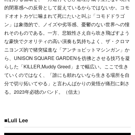
的閉塞感への反骨として捉えているからではないか。コモ
ドオオトカゲに噛まれて死にたいと叫ぶ「コモドドラゴ
ン」は象徴的で、ノイズや劣等感、憂鬱のない世界への憧
れそのものである。一方、悲観性さえ自ら吹き飛ばすよう
な豪快でクオリティの高い演奏も気持ちよく、ザ・クロマ
ニヨンズ的で猪突猛進な「アンチョビットマシンガン」か
ら、UNISON SQUARE GARDENを彷彿とさせる技巧を凝
らした「KILLER,Muddy Greed」まで幅広い。ここで生き
ていくのではなく、「誰にも頼れないなら生きる場所を自
分で切り拓いてやる」と言わんばかりの覚悟が痛烈に刺さ
る。2023年必聴のバンド。（信太）
■Luli Lee