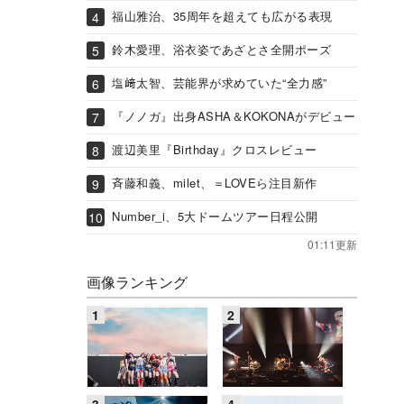
福山雅治、35周年を超えても広がる表現
鈴木愛理、浴衣姿であざとさ全開ポーズ
塩﨑太智、芸能界が求めていた“全力感”
『ノノガ』出身ASHA＆KOKONAがデビュー
渡辺美里『Birthday』クロスレビュー
斉藤和義、milet、＝LOVEら注目新作
Number_i、5大ドームツアー日程公開
01:11更新
画像ランキング