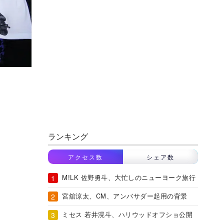
ランキング
アクセス数
シェア数
M!LK 佐野勇斗、大忙しのニューヨーク旅行
宮舘涼太、CM、アンバサダー起用の背景
ミセス 若井滉斗、ハリウッドオフショ公開