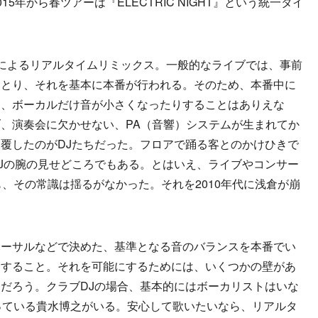
5年から春ツアーは『ELECTRIC NIGHT』という統一タイ
によるリアルタイムリミックス。一般的なライブでは、事前
をとり、それを基本に本番が行われる。そのため、本番中に
り、ボーカルだけ音が小さくなったりすることはありえな
、演奏会に欠かせない、PA（音響）システムが生まれてか
覆したのがDJたちだった。フロアで踊る客とのかけひきで
Jの腕の見せどころでもある。とはいえ、ライブやコンサー
も、その常識は揺るがなかった。それを2010年代に浅倉が崩
ーサルなどで決めた、基準となる音のバランスを本番でい
スすること。それを可能にするためには、いくつかの壁があ
だろう。クラブDJの場合、基本的にはボーカリストはいな
歌っている貴水博之がいる。安心して歌いたいなら、リアルタ