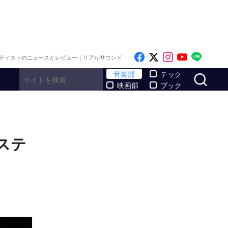
Like on Facebook
Follow on x
Follow on I
Follow o
Follo
ティストのニュースとレビュー｜リアルサウンド
サ
音楽部
テック
映画部
ブック
ステ