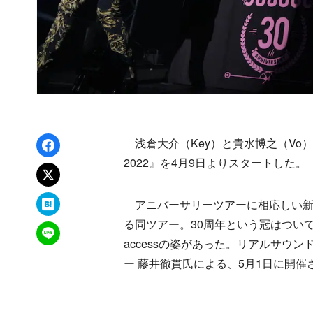
Facebookでシェア
浅倉大介（Key）と貴水博之（Vo）による
2022』を4月9日よりスタートした。
xでポスト
はてなブックマーク
アニバーサリーツアーに相応しい新
る同ツアー。30周年という冠はつい
LINEで送る
accessの姿があった。リアルサウン
ー 藤井徹貫氏による、5月1日に開催