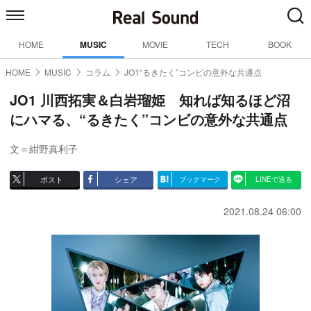
HOME
MUSIC
MOVIE
TECH
BOOK
HOME
MUSIC
コラム
JO1“るきたく”コンビの意外な共通点
JO1 川西拓実＆白岩瑠姫 知れば知るほど沼
にハマる、“るきたく”コンビの意外な共通点
文＝紺野真利子
ポスト
シェア
ブックマーク
LINEで送る
2021.08.24 06:00