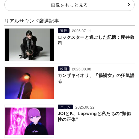
画像をもっと見る
リアルサウンド厳選記事
2026.07.11
連載
ロックスターと過ごした記憶：櫻井敦
司
2026.08.08
映画
カンザキイオリ、『禍禍女』の狂気語
る
2025.06.22
コラム
JOIとK、Lapwingと私たちの“類似
性の正体”