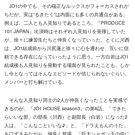
JO1の中でも、その端正なルックスがフォーカスされが
ちだが、実は“るきたく”は内面にも多くの共通点がある。
例えば、二人とも人見知りであるところ。『PRODUCE
101 JAPAN』出演時はそれぞれ人見知りを発揮していた
が、徐々に練習生たちと仲良くなっていった。とくに川西
は、JO1結成前から川尻蓮と徐々に心を通わせ、互いに信
頼できる存在になっていったように思う。一方白岩はJO1
結成後も人見知りを発動する場面が見られたことも。しか
し今となってはそんなエピソードが信じられないぐらい、
メンバーと打ち解けている。
そんな人見知り同士の2人が仲良くなったことを実感で
きるのが、『JO1 HOUSE season3』の第6話。「できた
らいいな部」の部長（川西）と副部長（白岩）になった2
人は、「こんなこといいな♪」と、「ドラえもんのうた」
を口ずさみながら、仲良く登場。「巨大シャボン玉の中に