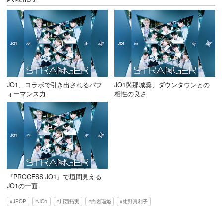
JO1、コラボで引き出されるパフ
JO1與那城奨、ダウンタウンとの
ォーマンス力
相性の良さ
『PROCESS JO1』で垣間見える
JO1の一面
JPOP
JO1
川西拓実
白岩瑠姫
紺野真利子