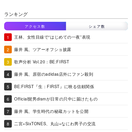
ランキング
アクセス数
シェア数
王林、女性目線で“はじめての一夜”表現
藤井 風、ツアーオフショ披露
歌声分析 Vol.20：BE:FIRST
藤井 風、原宿のadidas店外にファン殺到
BE:FIRST『生：FIRST』に映る信頼関係
Official髭男dismが日常の只中に届けたもの
藤井 風、学生時代の秘蔵カットを公開
二宮×SixTONES、丸山×なにわ男子の交流