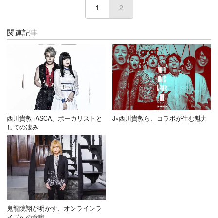
1
2
(current)
関連記事
西川貴教+ASCA、ボーカリストと
J×西川貴教ら、コラボが生む魅力
しての凄み
鬼龍院翔が明かす、オンラインラ
イブへの意識