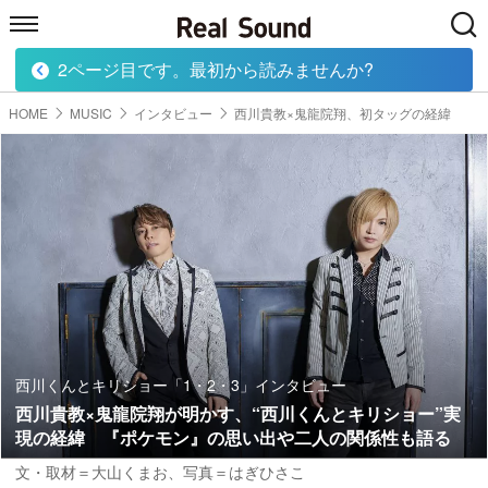
2ページ目です。最初から読みませんか?
HOME
MUSIC
MOVIE
TECH
BOOK
HOME
MUSIC
インタビュー
西川貴教×鬼龍院翔、初タッグの経緯
西川くんとキリショー「1・2・3」インタビュー
西川貴教×鬼龍院翔が明かす、“西川くんとキリショー”実
現の経緯 『ポケモン』の思い出や二人の関係性も語る
文・取材＝大山くまお、写真＝はぎひさこ