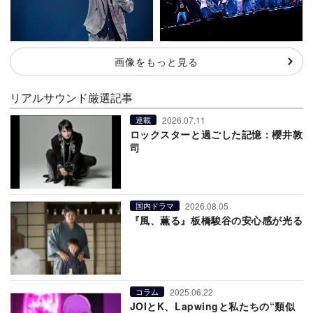
画像をもっと見る
リアルサウンド厳選記事
2026.07.11
連載
ロックスターと過ごした記憶：櫻井敦
司
2026.08.05
国内ドラマ
『風、薫る』板橋駿谷の安心感が光る
2025.06.22
コラム
JOIとK、Lapwingと私たちの“類似