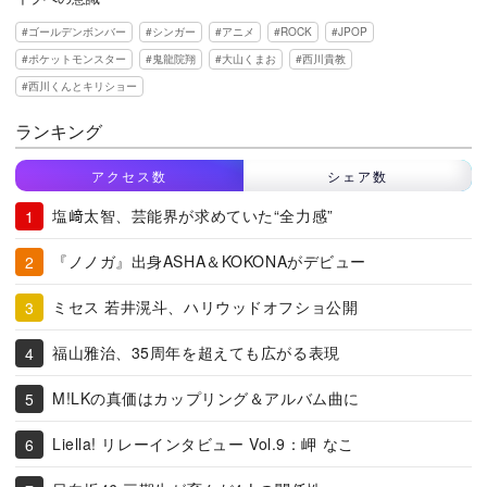
ゴールデンボンバー
シンガー
アニメ
ROCK
JPOP
ポケットモンスター
鬼龍院翔
大山くまお
西川貴教
西川くんとキリショー
ランキング
アクセス数
シェア数
塩﨑太智、芸能界が求めていた“全力感”
『ノノガ』出身ASHA＆KOKONAがデビュー
ミセス 若井滉斗、ハリウッドオフショ公開
福山雅治、35周年を超えても広がる表現
M!LKの真価はカップリング＆アルバム曲に
Liella! リレーインタビュー Vol.9：岬 なこ