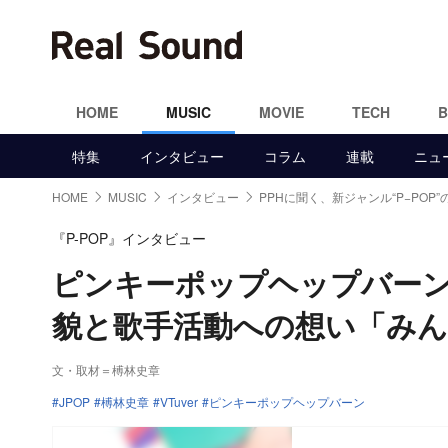
HOME
MUSIC
MOVIE
TECH
特集
インタビュー
コラム
連載
ニュ
HOME
MUSIC
インタビュー
PPHに聞く、新ジャンル“P−POP”
『P-POP』インタビュー
ピンキーポップヘップバーン
貌と歌手活動への想い「みんな
文・取材＝榑林史章
JPOP
榑林史章
VTuver
ピンキーポップヘップバーン