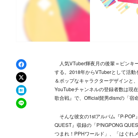
Facebookでシェア
人気VTuber輝夜月の後輩＝ピンキー
する。2018年からVTuberとして活
xでポスト
＆ポップなキャラクターデザインと
はてなブックマーク
YouTubeチャンネルの登録者数は
歌合戦』で、Official髭男dism
LINEで送る
そんな彼女の1stアルバム『P-POP』
QUEST』収録の「P!NGPONG QU
つまれ！PPHワールド」、「はぐれ