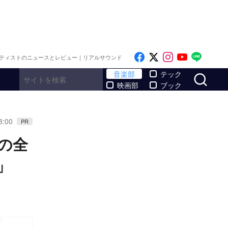
Like on Facebook
Follow on x
Follow on I
Follow o
Follo
ティストのニュースとレビュー｜リアルサウンド
サ
音楽部
テック
映画部
ブック
8:00
PR
の全
」