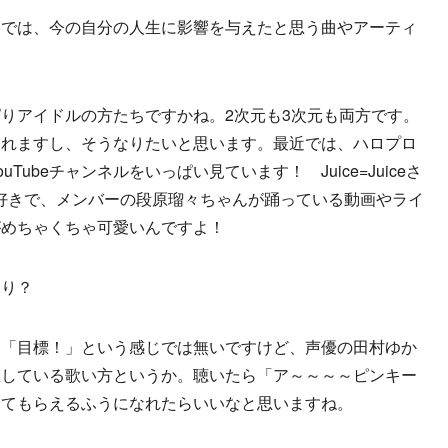
。では、今の自分の人生に影響を与えたと思う曲やアーティ
りアイドルの方たちですかね。2次元も3次元も両方です。
なれますし、そうなりたいと思います。最近では、ハロプロ
ubeチャンネルをいっぱい見ています！ Juice=Juiceさ
くちゃ好きで、メンバーの段原瑠々ちゃんが踊っている動画やライ
がめちゃくちゃ可愛いんですよ！
たり？
、「目標！」という感じでは無いですけど、声優の田村ゆか
立している歌い方というか。聴いたら「ア～～～～ピンキー
ってもらえるふうになれたらいいなと思いますね。