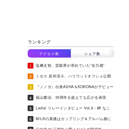
ランキング
アクセス数
シェア数
塩﨑太智、芸能界が求めていた“全力感”
ミセス 若井滉斗、ハリウッドオフショ公開
『ノノガ』出身ASHA＆KOKONAがデビュー
福山雅治、35周年を超えても広がる表現
Liella! リレーインタビュー Vol.9：岬 なこ
M!LKの真価はカップリング＆アルバム曲に