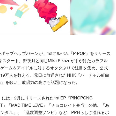
ポップヘップバーンが、1stアルバム『P-POP』をリリース
動をスタート。輝夜月と同じMika Pikazoが手がけたカラフル
、ゲーム＆アイドルに対するオタクぶりで注目を集め、公式
現在19万人を数える。元日に放送されたNHK『バーチャル紅白
の「宿命」を歌い、歌唱力の高さも話題になった。
には、2月にリリースされた1st EP『P!NGPONG
EST」「MAD TIME LOVE」「チョコレイト弁当」の他、「あ
メンタル」、「乱数調整ゾンビ」など、PPHらしさ溢れるポ