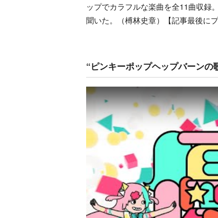
ップでカラフルな楽曲を全11曲収録
聞いた。（榑林史章）【記事最後に
“ピンキーポップヘップバーンの