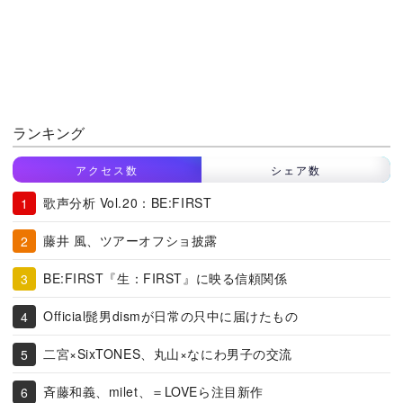
ランキング
アクセス数
シェア数
歌声分析 Vol.20：BE:FIRST
藤井 風、ツアーオフショ披露
BE:FIRST『生：FIRST』に映る信頼関係
Official髭男dismが日常の只中に届けたもの
二宮×SixTONES、丸山×なにわ男子の交流
斉藤和義、milet、＝LOVEら注目新作