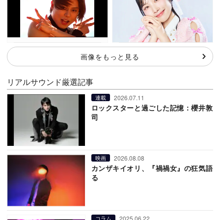
画像をもっと見る
リアルサウンド厳選記事
2026.07.11
連載
ロックスターと過ごした記憶：櫻井敦
司
2026.08.08
映画
カンザキイオリ、『禍禍女』の狂気語
る
2025.06.22
コラム