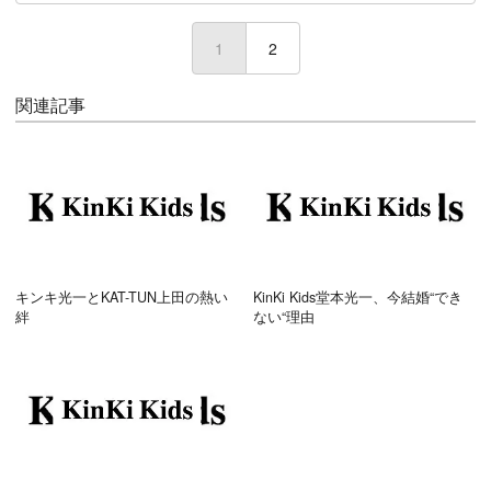
1
(current)
2
関連記事
キンキ光一とKAT-TUN上田の熱い
KinKi Kids堂本光一、今結婚“でき
絆
ない“理由