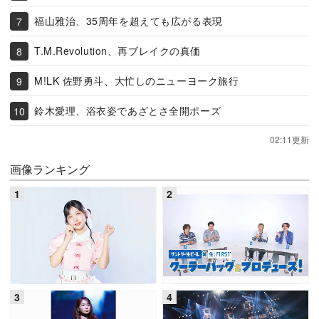
福山雅治、35周年を超えても広がる表現
T.M.Revolution、再ブレイクの真価
M!LK 佐野勇斗、大忙しのニューヨーク旅行
鈴木愛理、浴衣姿であざとさ全開ポーズ
02:11更新
画像ランキング