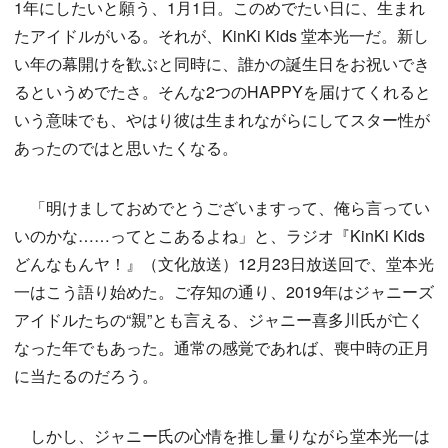
1年にしたいと願う、1月1日。このめでたい日に、生まれ
たアイドルがいる。それが、KinKi Kids 堂本光一だ。新し
い年の幕開けを歓ぶと同時に、誰かの誕生日をお祝いでき
るというめでたさ。そんな2つのHAPPYを届けてくれると
いう意味でも、やはり彼は生まれながらにしてスター性が
あったのではと思いたくなる。
「明けましておめでとうございますって、俺ら言ってい
いのかな……ってとこあるよね」と、ラジオ『KinKi Kids
どんなもんヤ！』（文化放送）12月23日放送回で、堂本光
一はこう語り始めた。ご存知の通り、2019年はジャニーズ
アイドルたちの“親”とも言える、ジャニー喜多川氏が亡く
なった年でもあった。通常の感覚であれば、喪中時の正月
に当たるのだろう。
しかし、ジャニー氏の心情を推し量りながら堂本光一は