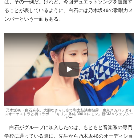
は、その一例だ。けれど、今回デュエットソングを披露す
ることが表しているように、白石には乃木坂46の歌唱力メ
ンバーという一面もある。
Play
乃木坂46・白石麻衣、大胆なさらし姿で和太鼓演奏披露 東京スカパラダイ
スオーケストラと初コラボ 『キリン 氷結 300％レモン』新CM＆ウェブムー
ビー
白石がグループに加入したのは、もともと音楽系の専門
学校に通っている際に、先生から乃木坂46のオーディショ