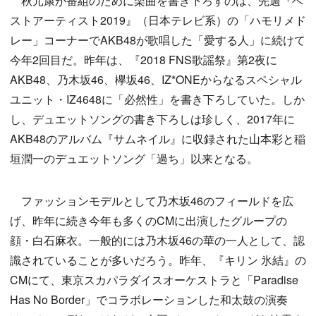
秋元康が番組のために楽曲を書き下ろすのは、先週『ベ
ストアーティスト2019』（日本テレビ系）の「ハモリメド
レー」コーナーでAKB48が歌唱した「愛する人」に続けて
今年2回目だ。昨年は、『2018 FNS歌謡祭』第2夜に
AKB48、乃木坂46、欅坂46、IZ*ONEからなるスペシャル
ユニット・IZ4648に「必然性」を書き下ろしていた。しか
し、デュエットソングの書き下ろしは珍しく、2017年に
AKB48のアルバム『サムネイル』に収録された山本彩と稲
垣潤一のデュエットソング「過ち」以来となる。
ファッションモデルとして乃木坂46のフィールドを広
げ、昨年に続き今年も多くのCMに出演したグループの
顔・白石麻衣。一般的には乃木坂46の華の一人として、認
識されていることが多いだろう。昨年、『キリン 氷結』の
CMにて、東京スカパラダイスオーケストラと「Paradise
Has No Border」でコラボレーションした和太鼓の演奏