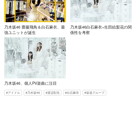
乃木坂46 齋藤飛鳥＆白石麻衣、最
乃木坂46白石麻衣×生田絵梨花の関
強ユニットが誕生
係性を考察
乃木坂46、個人PV楽曲に注目
アイドル
乃木坂46
渡辺彰浩
白石麻衣
坂道グループ