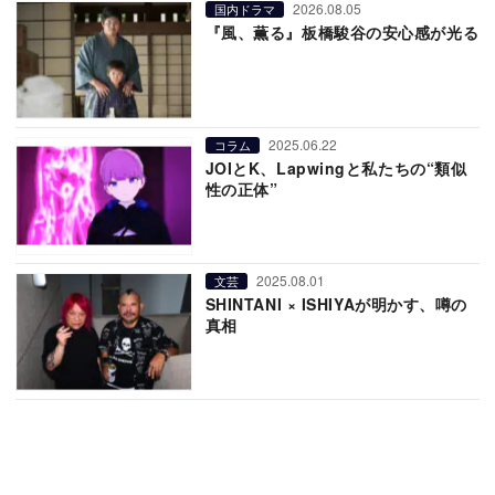
2026.08.05
国内ドラマ
『風、薫る』板橋駿谷の安心感が光る
2025.06.22
コラム
JOIとK、Lapwingと私たちの“類似
性の正体”
2025.08.01
文芸
SHINTANI × ISHIYAが明かす、噂の
真相