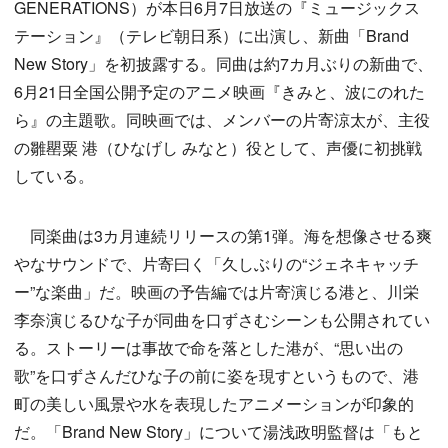
GENERATIONS）が本日6月7日放送の『ミュージックス
テーション』（テレビ朝日系）に出演し、新曲「Brand
New Story」を初披露する。同曲は約7カ月ぶりの新曲で、
6月21日全国公開予定のアニメ映画『きみと、波にのれた
ら』の主題歌。同映画では、メンバーの片寄涼太が、主役
の雛罌粟 港（ひなげし みなと）役として、声優に初挑戦
している。
同楽曲は3カ月連続リリースの第1弾。海を想像させる爽
やなサウンドで、片寄曰く「久しぶりの“ジェネキャッチ
ー”な楽曲」だ。映画の予告編では片寄演じる港と、川栄
李奈演じるひな子が同曲を口ずさむシーンも公開されてい
る。ストーリーは事故で命を落とした港が、“思い出の
歌”を口ずさんだひな子の前に姿を現すというもので、港
町の美しい風景や水を表現したアニメーションが印象的
だ。「Brand New Story」について湯浅政明監督は「もと