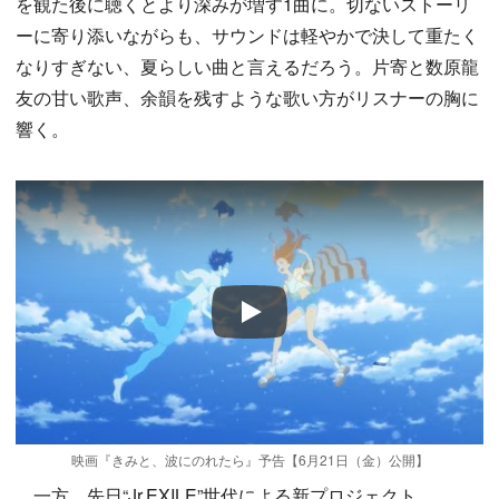
を観た後に聴くとより深みが増す1曲に。切ないストーリ
ーに寄り添いながらも、サウンドは軽やかで決して重たく
なりすぎない、夏らしい曲と言えるだろう。片寄と数原龍
友の甘い歌声、余韻を残すような歌い方がリスナーの胸に
響く。
Play
映画『きみと、波にのれたら』予告【6月21日（金）公開】
一方、先日“Jr.EXILE”世代による新プロジェクト