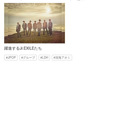
躍進するJr.EXILEたち
JPOP
グループ
LDH
深海アオミ