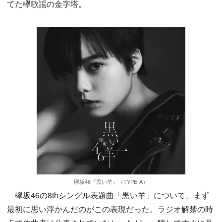
てた欅歌謡の金字塔。
欅坂46『黒い羊』（TYPE-A）
欅坂46の8thシングル表題曲「黒い羊」について、まず
最初に思い浮かんだのがこの表現だった。ラジオ解禁の時