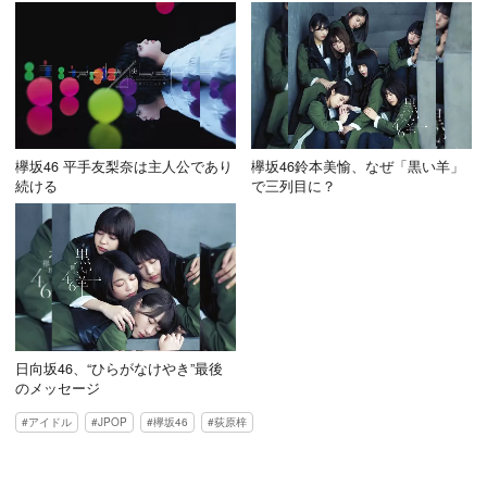
欅坂46 平手友梨奈は主人公であり
欅坂46鈴本美愉、なぜ「黒い羊」
続ける
で三列目に？
日向坂46、“ひらがなけやき”最後
のメッセージ
アイドル
JPOP
欅坂46
荻原梓