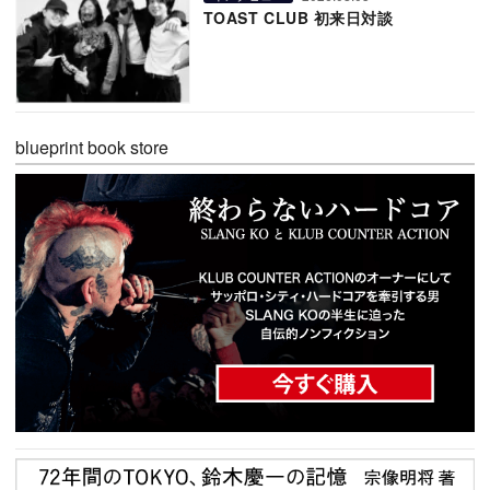
TOAST CLUB 初来日対談
blueprint book store