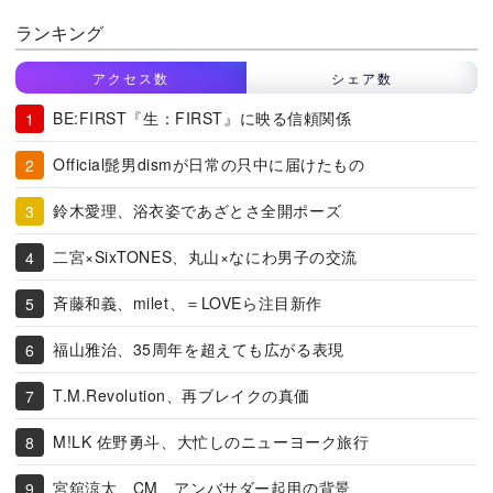
ランキング
アクセス数
シェア数
BE:FIRST『生：FIRST』に映る信頼関係
Official髭男dismが日常の只中に届けたもの
鈴木愛理、浴衣姿であざとさ全開ポーズ
二宮×SixTONES、丸山×なにわ男子の交流
斉藤和義、milet、＝LOVEら注目新作
福山雅治、35周年を超えても広がる表現
T.M.Revolution、再ブレイクの真価
M!LK 佐野勇斗、大忙しのニューヨーク旅行
宮舘涼太、CM、アンバサダー起用の背景