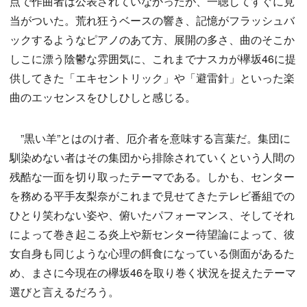
点で作曲者は公表されていなかったが、一聴してすぐに見
当がついた。荒れ狂うベースの響き、記憶がフラッシュバ
ックするようなピアノのあて方、展開の多さ、曲のそこか
しこに漂う陰鬱な雰囲気に、これまでナスカが欅坂46に提
供してきた「エキセントリック」や「避雷針」といった楽
曲のエッセンスをひしひしと感じる。
”黒い羊”とはのけ者、厄介者を意味する言葉だ。集団に
馴染めない者はその集団から排除されていくという人間の
残酷な一面を切り取ったテーマである。しかも、センター
を務める平手友梨奈がこれまで見せてきたテレビ番組での
ひとり笑わない姿や、俯いたパフォーマンス、そしてそれ
によって巻き起こる炎上や新センター待望論によって、彼
女自身も同じような心理の餌食になっている側面があるた
め、まさに今現在の欅坂46を取り巻く状況を捉えたテーマ
選びと言えるだろう。