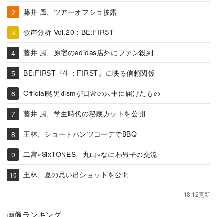
藤井 風、ツアーオフショ披露
歌声分析 Vol.20：BE:FIRST
藤井 風、原宿のadidas店外にファン殺到
BE:FIRST『生：FIRST』に映る信頼関係
Official髭男dismが日常の只中に届けたもの
藤井 風、学生時代の秘蔵カットを公開
王林、ショートパンツコーデでBBQ
二宮×SixTONES、丸山×なにわ男子の交流
王林、夏の思い出ショットを公開
18:12更新
画像ランキング