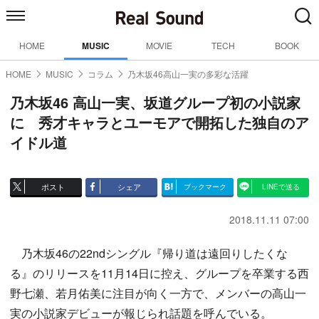
HOME
MUSIC
MOVIE
TECH
BOOK
HOME
MUSIC
コラム
乃木坂46高山一実の多彩な活躍
乃木坂46 高山一実、坂道グループ初の小説家
に 秀才キャラとユーモアで開拓した独自のア
イドル道
ポスト
シェア
ブックマーク
LINEで送る
2018.11.11 07:00
乃木坂46の22ndシングル『帰り道は遠回りしたくな
る』のリリースを11月14日に控え、グループを卒業する西
野七瀬、若月佑美に注目が向く一方で、メンバーの高山一
実の小説家デビューが報じられ話題を呼んでいる。