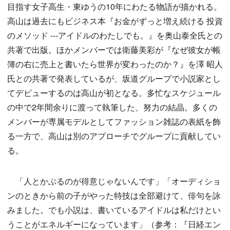
目指す女子高生・東ゆうの10年にわたる物語が描かれる。
高山は過去にもビジネス本『お金がずっと増え続ける 投資
のメソッド ---アイドルのわたしでも。』を奥山泰全氏との
共著で出版。ほかメンバーでは衛藤美彩が『なぜ彼女が帳
簿の右に売上と書いたら世界が変わったのか？』を澤 昭人
氏との共著で発表しているが、坂道グループで小説家とし
てデビューするのは高山が初となる。多忙なスケジュール
の中で2年間余りに渡って執筆した、努力の結晶。多くの
メンバーが専属モデルとしてファッション雑誌の表紙を飾
る一方で、高山は別のアプローチでグループに貢献してい
る。
「人とかぶるのが得意じゃないんです」「オーディショ
ンのときから前の子がやった特技は全部避けて、俳句を詠
みました。でも小説は、書いているアイドルは私だけとい
うことがエネルギーになっています」（参考：『日経エン