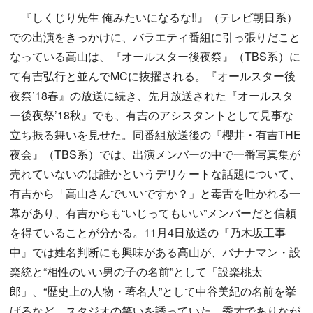
『しくじり先生 俺みたいになるな!!』（テレビ朝日系）
での出演をきっかけに、バラエティ番組に引っ張りだこと
なっている高山は、『オールスター後夜祭』（TBS系）に
て有吉弘行と並んでMCに抜擢される。『オールスター後
夜祭’18春』の放送に続き、先月放送された『オールスタ
ー後夜祭’18秋』でも、有吉のアシスタントとして見事な
立ち振る舞いを見せた。同番組放送後の『櫻井・有吉THE
夜会』（TBS系）では、出演メンバーの中で一番写真集が
売れていないのは誰かというデリケートな話題について、
有吉から「高山さんでいいですか？」と毒舌を吐かれる一
幕があり、有吉からも“いじってもいい”メンバーだと信頼
を得ていることが分かる。11月4日放送の『乃木坂工事
中』では姓名判断にも興味がある高山が、バナナマン・設
楽統と“相性のいい男の子の名前”として「設楽桃太
郎」、“歴史上の人物・著名人”として中谷美紀の名前を挙
げるなど、スタジオの笑いを誘っていた。秀才でありなが