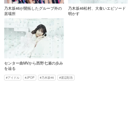
乃木坂46が開拓したグループ外の
乃木坂46松村、大食いエピソード
居場所
明かす
センター曲MVから西野七瀬の歩み
を辿る
アイドル
JPOP
乃木坂46
渡辺彰浩