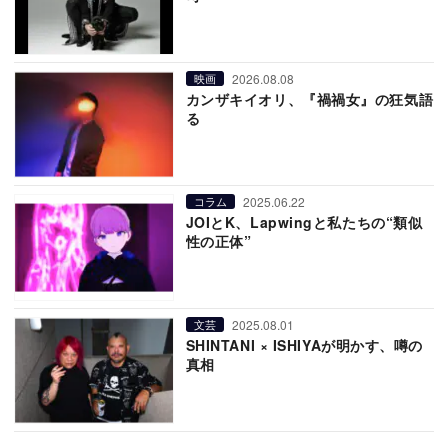
2026.08.08
映画
カンザキイオリ、『禍禍女』の狂気語
る
2025.06.22
コラム
JOIとK、Lapwingと私たちの“類似
性の正体”
2025.08.01
文芸
SHINTANI × ISHIYAが明かす、噂の
真相