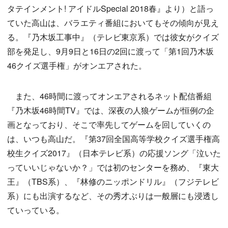
タテインメント! アイドルSpecial 2018春』より）と語っ
ていた高山は、バラエティ番組においてもその傾向が見え
る。『乃木坂工事中』（テレビ東京系）では彼女がクイズ
部を発足し、9月9日と16日の2回に渡って「第1回乃木坂
46クイズ選手権」がオンエアされた。
また、46時間に渡ってオンエアされるネット配信番組
『乃木坂46時間TV』では、深夜の人狼ゲームが恒例の企
画となっており、そこで率先してゲームを回していくの
は、いつも高山だ。『第37回全国高等学校クイズ選手権高
校生クイズ2017』（日本テレビ系）の応援ソング「泣いた
っていいじゃないか？」では初のセンターを務め、『東大
王』（TBS系）、『林修のニッポンドリル』（フジテレビ
系）にも出演するなど、その秀才ぶりは一般層にも浸透し
ていっている。