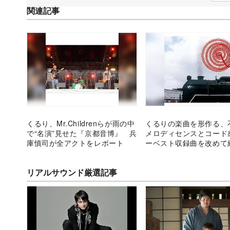
関連記事
くるり、Mr.Childrenらが雨の中
くるりの楽曲を形作る、
で“名演”見せた『京都音博』 兵
メロディセンスとコード
庫慎司が全アクトをレポート
ーベスト収録曲を改めて
リアルサウンド厳選記事