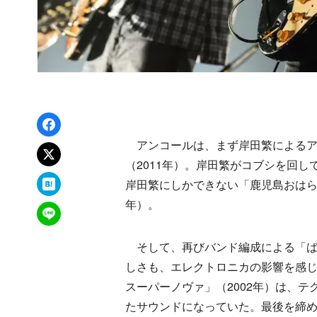
Facebookでシェア
アンコールは、まず岸田繁によるア
xでポスト
（2011年）。岸田繁がコブシを回
はてなブックマーク
岸田繁にしかできない「鹿児島おはら節」だ
年）。
LINEで送る
そして、再びバンド編成による「ばら
しさも、エレクトロニカの影響を感
スーパーノヴァ」（2002年）は、
たサウンドになっていた。最後を締めくくっ