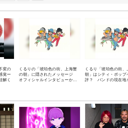
不変の
くるりの「琥珀色の街、上海蟹
くるり「琥珀色の街、
感覚ー
の朝」に隠されたメッセージ
朝」はシティ・ポップ
紐解く
オフィシャルインタビューから
評？ バンドの現在地
分析