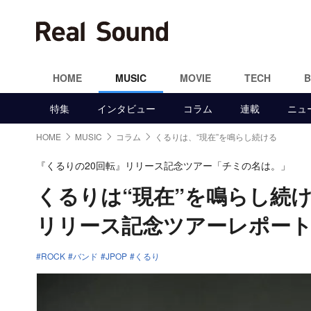
HOME
MUSIC
MOVIE
TECH
特集
インタビュー
コラム
連載
ニュ
HOME
MUSIC
コラム
くるりは、“現在”を鳴らし続ける
『くるりの20回転』リリース記念ツアー「チミの名は。」
くるりは“現在”を鳴らし続
リリース記念ツアーレポー
ROCK
バンド
JPOP
くるり