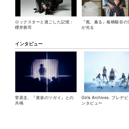
ロックスターと過ごした記憶：
『風、薫る』板橋駿谷の
櫻井敦司
が光る
インタビュー
菅原圭、『黄泉のツガイ』との
Girls Archives. プレ
共鳴
ンタビュー