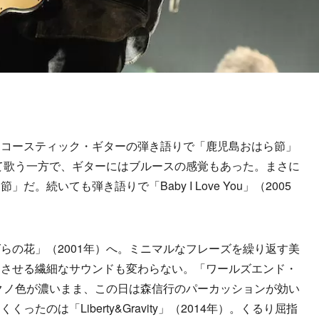
コースティック・ギターの弾き語りで「鹿児島おはら節」
して歌う一方で、ギターにはブルースの感覚もあった。まさに
。続いても弾き語りで「Baby I Love You」（2005
の花」（2001年）へ。ミニマルなフレーズを繰り返す美
じさせる繊細なサウンドも変わらない。「ワールズエンド・
テクノ色が濃いまま、この日は森信行のパーカッションが効い
たのは「Liberty&Gravity」（2014年）。くるり屈指