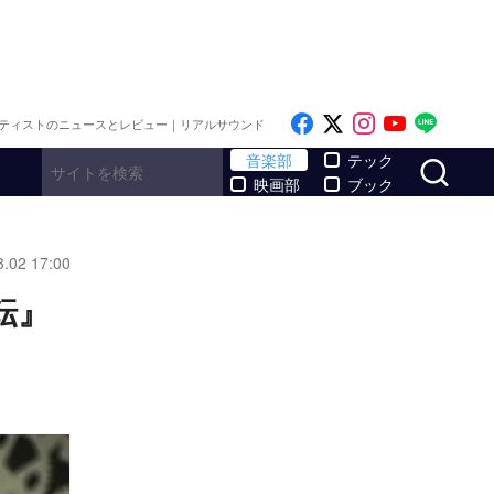
Like on Facebook
Follow on x
Follow on I
Follow o
Follo
ティストのニュースとレビュー｜リアルサウンド
サ
音楽部
テック
映画部
ブック
3.02 17:00
転』