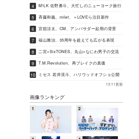
M!LK 佐野勇斗、大忙しのニューヨーク旅行
斉藤和義、milet、＝LOVEら注目新作
宮舘涼太、CM、アンバサダー起用の背景
福山雅治、35周年を超えても広がる表現
二宮×SixTONES、丸山×なにわ男子の交流
T.M.Revolution、再ブレイクの真価
ミセス 若井滉斗、ハリウッドオフショ公開
13:11更新
画像ランキング