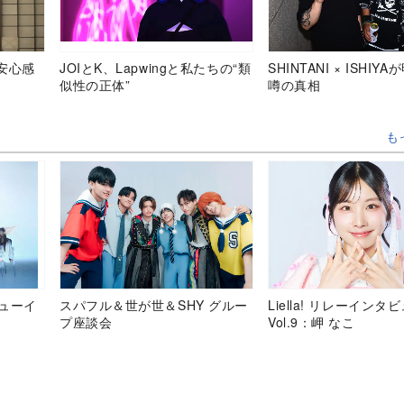
安心感
JOIとK、Lapwingと私たちの“類
SHINTANI × ISHIY
似性の正体”
噂の真相
も
デビューイ
スパフル＆世が世＆SHY グルー
Liella! リレーインタ
プ座談会
Vol.9：岬 なこ