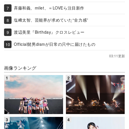
斉藤和義、milet、＝LOVEら注目新作
塩﨑太智、芸能界が求めていた“全力感”
渡辺美里『Birthday』クロスレビュー
Official髭男dismが日常の只中に届けたもの
03:11更新
画像ランキング