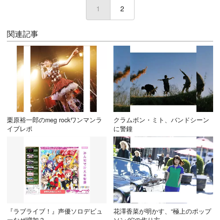
1
(current)
2
関連記事
栗原裕一郎のmeg rockワンマンラ
クラムボン・ミト、バンドシーン
イブレポ
に警鐘
『ラブライブ！』声優ソロデビュ
花澤香菜が明かす、“極上のポップ
ーなぜ増加？
ソング”の作り方