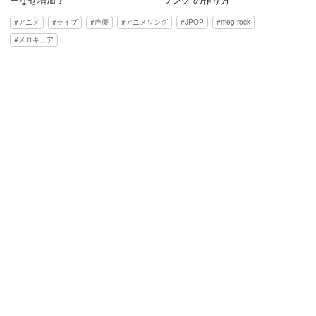
アニメ
ライブ
声優
アニメソング
JPOP
meg rock
メロキュア