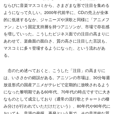
ならびに音楽マスコミから、さまざまな形で注目を集める
ようになって久しい。2000年代前半に、CDの売上が全体
的に低迷するなか、ジャニーズや演歌と同様に「アニメフ
ァン」という固定支持層を持つアニソンが、市場で存在感
を増していった。こうしたビジネス面での注目の高まりに
あわせて、楽曲面の面白さ、質の高さに注目した言説も、
マスコミに多々登場するようになった、という流れがあ
る。
念のため述べておくと、こうした「注目」の高まりに
は、いささかの錯誤がある。アニソンの市場は、30分毎週
放送形式の国産アニメがテレビで定期的に放映されるよう
になった黎明期である60年代、70年代の時点ですでに大き
なものとして成立しており（通常の流行歌とチャートの棲
み分けが行われていただけだという）、80年代や90年代に
おいても、音源の発掘、再発という形で、その音楽的な質