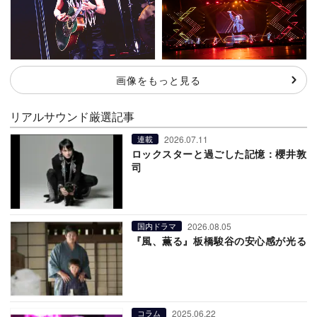
画像をもっと見る
リアルサウンド厳選記事
2026.07.11
連載
ロックスターと過ごした記憶：櫻井敦
司
2026.08.05
国内ドラマ
『風、薫る』板橋駿谷の安心感が光る
2025.06.22
コラム