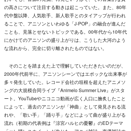
の高さについて注目する動きは起こっていた。また、80年
代中盤以降、人気歌手、新人歌手とのタイアップが行われ
ることで、アニソンといわゆる「J-POP」の融合が進んだ
ことも、見落とせないトピックである。00年代から10年代
にかけてのアニソンの盛り上がりは、こうした大河のよう
な流れから、完全に切り離されたものではない。
そのことを踏まえた上で理解していただきたいのだが、
2000年代前半に、アニソンシーンではエポックな出来事が
多々発生していた。レコード会社の垣根を超えたアニメソ
ングの大規模合同ライブ『Animelo Summer Live』がスタ
ート。YouTubeやニコニコ動画が広く人口に膾炙したこと
によって、過去のアニソンが「神曲」として発見される流
れや、「歌い手」「踊り手」などによって曲が盛り上がる
流れ（初期の代表例は『涼宮ハルヒの憂鬱』のEDテーマ