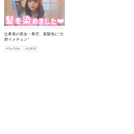
辻希美の長女・希空、新髪色に“大
胆イメチェン”
YouTube
辻希美