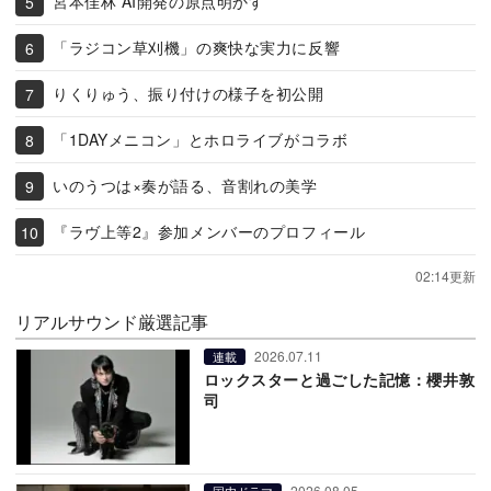
宮本佳林 AI開発の原点明かす
「ラジコン草刈機」の爽快な実力に反響
りくりゅう、振り付けの様子を初公開
「1DAYメニコン」とホロライブがコラボ
いのうつは×奏が語る、音割れの美学
『ラヴ上等2』参加メンバーのプロフィール
02:14更新
リアルサウンド厳選記事
2026.07.11
連載
ロックスターと過ごした記憶：櫻井敦
司
2026.08.05
国内ドラマ