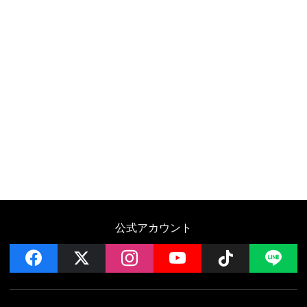
公式アカウント
facebook
x
instagram
YouTube
Follow on 
LI