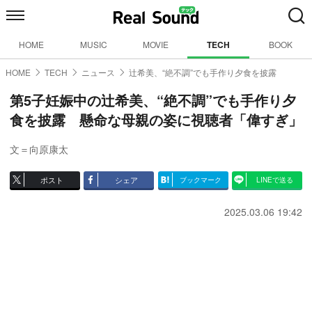
HOME
MUSIC
MOVIE
TECH
BOOK
HOME
TECH
ニュース
辻希美、“絶不調”でも手作り夕食を披露
第5子妊娠中の辻希美、“絶不調”でも手作り夕
食を披露 懸命な母親の姿に視聴者「偉すぎ」
文＝向原康太
ポスト
シェア
ブックマーク
LINEで送る
2025.03.06 19:42