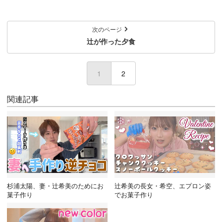
次のページ
辻が作った夕食
1
(current)
2
関連記事
杉浦太陽、妻・辻希美のためにお
辻希美の長女・希空、エプロン姿
菓子作り
でお菓子作り