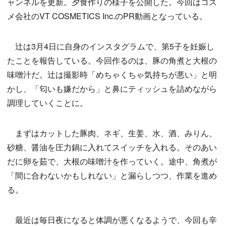
ャンネルを更新。夕食作りの様子を公開した。今回はコス
メ会社のVT COSMETICS Inc.のPR動画となっている。
辻は3月4日に自身のインスタグラムで、第5子を妊娠し
たことを報告している。今回作るのは、豚の角煮と大根の
味噌汁だ。辻は撮影時「めちゃくちゃ気持ちが悪い」と明
かし、「匂いも嫌だから」と鼻にティッシュを詰めながら
調理していくことに。
まずはカットした豚肉、ネギ、生姜、水、酒、みりん、
砂糖、醤油を圧力鍋に入れてスイッチを入れる。そのあい
だに卵を茹で、大根の味噌汁を作っていく。途中、角煮が
「間に合わないかもしれない」と漏らしつつ、作業を進め
る。
最近は毎日夜になると体調が悪くなるようで、今回も辛