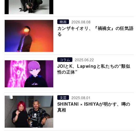
2026.08.08
映画
カンザキイオリ、『禍禍女』の狂気語
る
2025.06.22
コラム
JOIとK、Lapwingと私たちの“類似
性の正体”
2025.08.01
文芸
SHINTANI × ISHIYAが明かす、噂の
真相