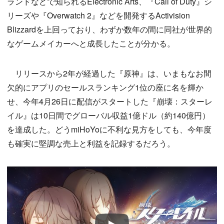
ランドなどで知られるElectronic Arts、『Call of Duty』シ
リーズや『Overwatch 2』などを開発するActivision
Blizzardを上回っており、わずか数年の間に同社が世界的
なゲームメイカーへと成長したことが分かる。
リリースから2年が経過した『原神』は、いまもなお間
欠的にアプリのセールスランキング1位の座に名を輝か
せ、今年4月26日に配信がスタートした『崩壊：スターレ
イル』は10日間でグローバル収益1億ドル（約140億円）
を達成した。どうmiHoYoに不利な見方をしても、今年度
も確実に堅調な売上と利益を記録するだろう。