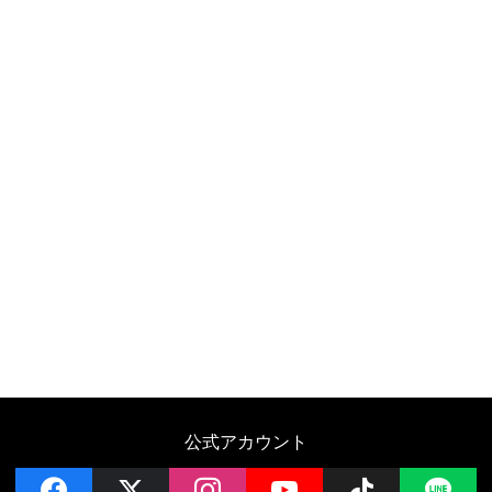
公式アカウント
facebook
x
instagram
YouTube
Follow on 
LI