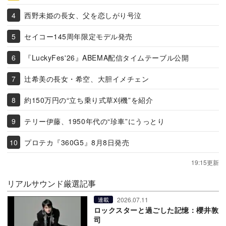
西野未姫の長女、父を恋しがり号泣
セイコー145周年限定モデル発売
『LuckyFes'26』ABEMA配信タイムテーブル公開
辻希美の長女・希空、大胆イメチェン
約150万円の“立ち乗り式草刈機”を紹介
テリー伊藤、1950年代の“珍車”にうっとり
プロテカ『360G5』8月8日発売
19:15更新
リアルサウンド厳選記事
2026.07.11
連載
ロックスターと過ごした記憶：櫻井敦
司