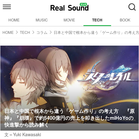
HOME
MUSIC
MOVIE
TECH
BOOK
HOME
TECH
コラム
日本と中国で根本から違う「ゲーム作り」の考え
日本と中国で根本から違う「ゲーム作り」の考え方 『原
神』『崩壊』で約5400億円の売上を叩き出したmiHoYoの
快進撃から読み解く
文＝Yuki Kawasaki