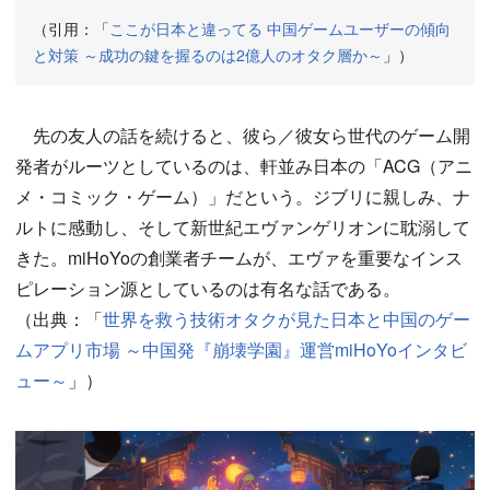
（引用：「
ここが日本と違ってる 中国ゲームユーザーの傾向
と対策 ～成功の鍵を握るのは2億人のオタク層か～
」）
先の友人の話を続けると、彼ら／彼女ら世代のゲーム開
発者がルーツとしているのは、軒並み日本の「ACG（アニ
メ・コミック・ゲーム）」だという。ジブリに親しみ、ナ
ルトに感動し、そして新世紀エヴァンゲリオンに耽溺して
きた。miHoYoの創業者チームが、エヴァを重要なインス
ピレーション源としているのは有名な話である。
（出典：「
世界を救う技術オタクが見た日本と中国のゲー
ムアプリ市場 ～中国発『崩壊学園』運営miHoYoインタビ
ュー～
」）