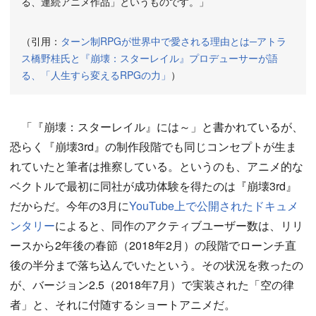
る、連続アニメ作品」というものです。」
（引用：
ターン制RPGが世界中で愛される理由とは─アトラ
ス橋野桂氏と『崩壊：スターレイル』プロデューサーが語
る、「人生すら変えるRPGの力」
）
「『崩壊：スターレイル』には～」と書かれているが、
恐らく『崩壊3rd』の制作段階でも同じコンセプトが生ま
れていたと筆者は推察している。というのも、アニメ的な
ベクトルで最初に同社が成功体験を得たのは『崩壊3rd』
だからだ。今年の3月に
YouTube上で公開されたドキュメ
ンタリー
によると、同作のアクティブユーザー数は、リリ
ースから2年後の春節（2018年2月）の段階でローンチ直
後の半分まで落ち込んでいたという。その状況を救ったの
が、バージョン2.5（2018年7月）で実装された「空の律
者」と、それに付随するショートアニメだ。