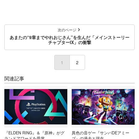
次のページ
あまたの“9章までやれおじさん”を生んだ「メインストーリー
チャプターIX」の衝撃
1
(current)
2
関連記事
『ELDEN RING』＆『原神』がグ
異色の音ゲー『サンバDEアミー
ランドアワードを受賞
ゴ』の過去と現在