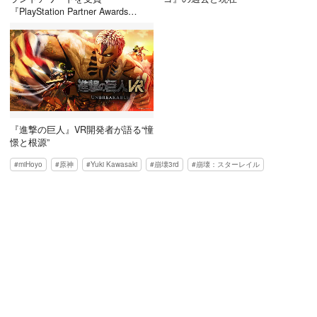
『PlayStation Partner Awards
2022』授賞式レポ
『進撃の巨人』VR開発者が語る“憧
憬と根源”
miHoyo
原神
Yuki Kawasaki
崩壊3rd
崩壊：スターレイル