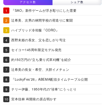
アクセス数
シェア数
『SAO』新作ゲームが浮き彫りにした需要
辻希美、次男の林間学校の荷造りに奮闘
ハイブリッド冷却服『CORO』
西野未姫の長女、父を恋しがり号泣
セイコー145周年限定モデル発売
約150万円の“立ち乗り式草刈機”を紹介
辻希美の長女・希空、大胆イメチェン
『LuckyFes'26』ABEMA配信タイムテーブル公開
テリー伊藤、1950年代の“珍車”にうっとり
宮本佳林 AI開発の原点明かす