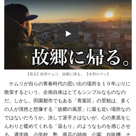
Play
【原点】松井ケムリ、故郷に帰る。 【令和ロマン】
ケムリが自らの青春時代の思い出の場所を１０年ぶりに
散策するという、企画自体はとてもシンプルなものなの
だ。しかし、田園都市でもある「青葉区」の景観は、多く
の人が漠然と想像する「故郷の風景」に最も近い場所なの
ではないだろうか。決して派手さはないが、心の奥底をじ
んわりと暖めてくれる「温もり」のようなものを感じさせ
る。通学路、小学校、塾、商店の跡地、公園、自販機。そ