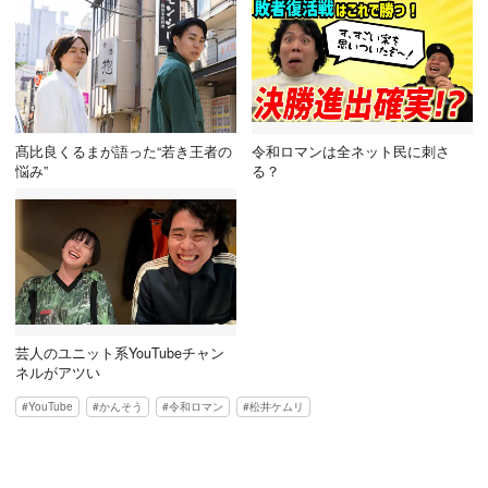
髙比良くるまが語った“若き王者の
令和ロマンは全ネット民に刺さ
悩み”
る？
芸人のユニット系YouTubeチャン
ネルがアツい
YouTube
かんそう
令和ロマン
松井ケムリ