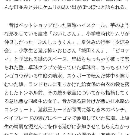
んな町並みと共にケムリの思い出がぽつぽつと語られる。
昔はペットショップだった東進ハイスクール。芋のよう
な形をしている建物「おいもさん」。小学校時代ケムリが
仲良しだった「ぶんしょうくん」。夏休みの行事「夕涼み
会」、小学生と遊ぶ怖いおじさん「城田くん」、「ピロテ
ィ」と呼ばれる謎のスペース、壁紙をちっちゃく破って怒
られた塾、卓球クラブで使っていた卓球台、ちっちゃいゲ
ンゴロウがいる中庭の噴水、スケボーで転んだ体中を擦り
むいた坂、ランドセルに引っかけた給食係の白衣の袋を落
としたトンネル前。その袋を教室についてから指摘してく
る意地悪な同級生の女子。音が鳴る建付けが悪い排水路の
コンクリート。遊戯王カードが隙間に落ちる木のベンチ。
ベイブレードの遊びにベーゴマで参加していた広場。上級
生の綺麗な泥だんごを作る遊びに参加させてもらえなかっ
たこと。相変わらずおいしくない公園の水。友達の「しゅ