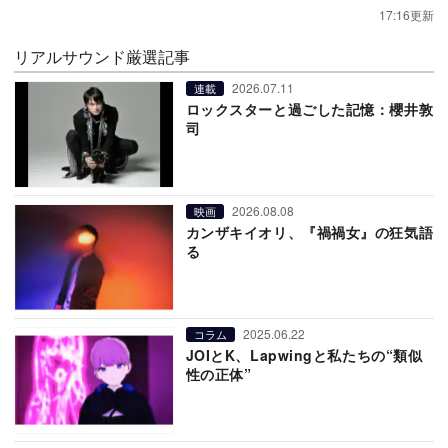
17:16更新
リアルサウンド厳選記事
2026.07.11
連載
ロックスターと過ごした記憶：櫻井敦
司
2026.08.08
映画
カンザキイオリ、『禍禍女』の狂気語
る
2025.06.22
コラム
JOIとK、Lapwingと私たちの“類似
性の正体”