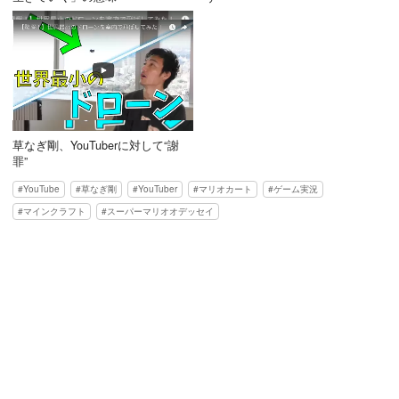
草なぎ剛、YouTuberに対して“謝
罪”
YouTube
草なぎ剛
YouTuber
マリオカート
ゲーム実況
マインクラフト
スーパーマリオオデッセイ