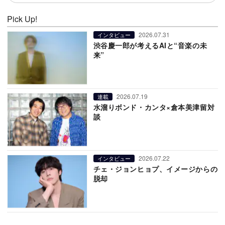
Pick Up!
2026.07.31
インタビュー
渋谷慶一郎が考えるAIと“音楽の未
来”
2026.07.19
連載
水溜りボンド・カンタ×倉本美津留対
談
2026.07.22
インタビュー
チェ・ジョンヒョプ、イメージからの
脱却