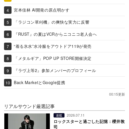
宮本佳林 AI開発の原点明かす
「ラジコン草刈機」の爽快な実力に反響
『RUST』の夏はVCRからニコニコ老人会へ
“着る氷水”水冷服をアウトドア119が発売
「メタルギア」POP UP STORE開催決定
『ラヴ上等2』参加メンバーのプロフィール
Back MarketとGoogle提携
00:15更新
リアルサウンド厳選記事
2026.07.11
連載
ロックスターと過ごした記憶：櫻井敦
司