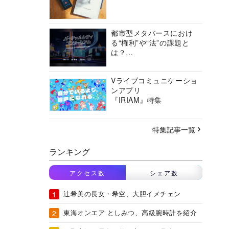
都市型メタバースにおけ
る“権利”や“法”の課題と
は？
バーチャルシティコンソ
ーシアムの挑戦に迫る
Vライブコミュニケーショ
ンアプリ
『IRIAM』特集
特集記事一覧
ランキング
アクセス数
シェア数
辻希美の長女・希空、大胆イメチェン
東海オンエア としみつ、高級腕時計を紹介