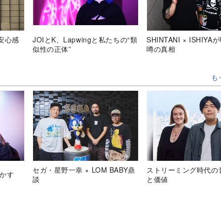
安心感
JOIとK、Lapwingと私たちの“類
SHINTANI × ISHIY
似性の正体”
噂の真相
も
セガ・星野一幸 × LOM BABY鼎
ストリーミング時代の
明かす
談
と価値