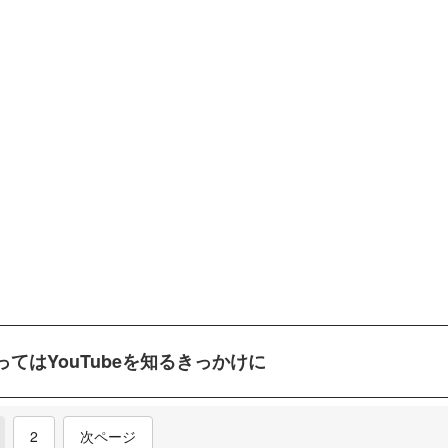
てはYouTubeを知るきっかけに
current)
2
次ページ