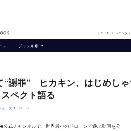
BOOK
テクノロジー×エンタ
ース
ジャンル別
対して“謝罪” ヒカキン、はじめし
リスペクト語る
シャーズ
ドローン
ube公式チャンネルで、世界最小のドローンで遊ぶ動画を公