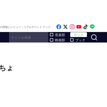
Like on Facebook
Follow on x
Follow on Inst
Follow on Y
Follow on
Follo
メの情報とレビュー｜リアルサウンド テック
サ
音楽部
テック
映画部
ブック
ゃちょ