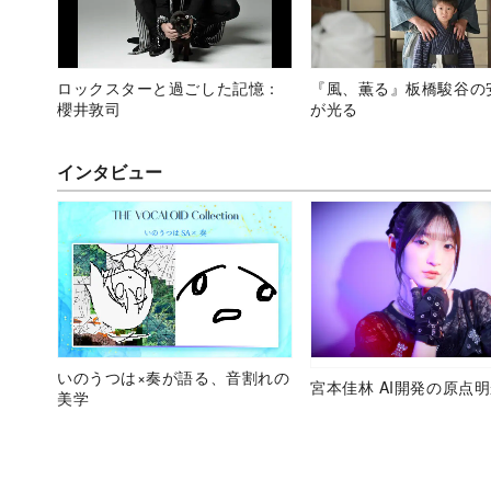
ロックスターと過ごした記憶：
『風、薫る』板橋駿谷の
櫻井敦司
が光る
インタビュー
いのうつは×奏が語る、音割れの
宮本佳林 AI開発の原点
美学