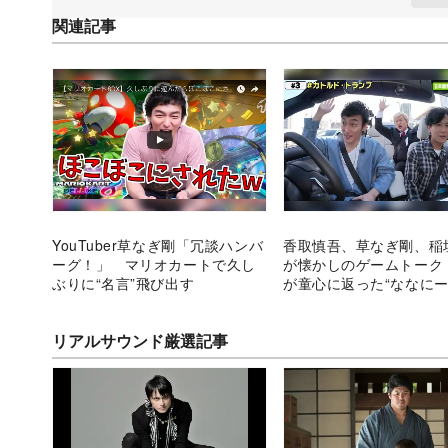
関連記事
YouTuber草なぎ剛「冗談ハンバ
香取慎吾、草なぎ剛、稲
ーグ！」 マリオカートで久し
が懐かしのゲームトーク
ぶりに“名言”飛び出す
が童心に返った“ななにー
マ
リアルサウンド厳選記事