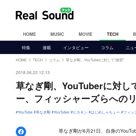
HOME
MUSIC
MOVIE
TECH
特集
連載
インタビュー
コラム
ニュ
HOME
TECH
コラム
草なぎ剛、YouTuberに対して“謝罪”
2018.06.23 12:13
草なぎ剛、YouTuberに
ー、フィッシャーズらへの
YouTube
草なぎ剛
YouTuber
ヒカキン
はじめしゃちょー
フィッ
Facebookでシェア
草なぎ剛が6月21日、自身のYouT