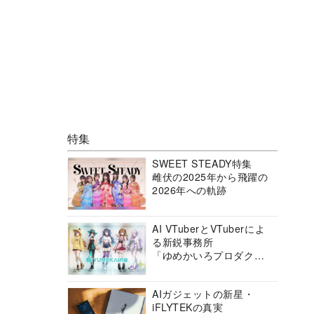
特集
SWEET STEADY特集
雌伏の2025年から飛躍の
2026年への軌跡
AI VTuberとVTuberによ
る新鋭事務所
「ゆめかいろプロダクシ
ョン」の挑戦に迫る
AIガジェットの新星・
iFLYTEKの真実