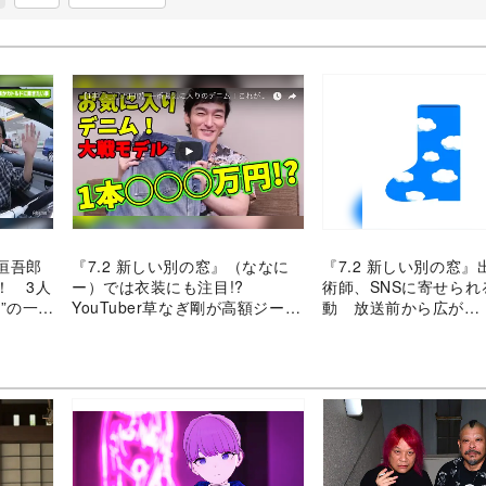
垣吾郎
『7.2 新しい別の窓』（ななに
『7.2 新しい別の窓』
！ 3人
ー）では衣装にも注目!?
術師、SNSに寄せられ
”の一コ
YouTuber草なぎ剛が高額ジーン
動 放送前から広が
ズを大紹介
る“NAKAMA”の輪