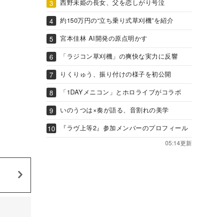
西野未姫の長女、父を恋しがり号泣
約150万円の“立ち乗り式草刈機”を紹介
宮本佳林 AI開発の原点明かす
「ラジコン草刈機」の爽快な実力に反響
りくりゅう、振り付けの様子を初公開
「1DAYメニコン」とホロライブがコラボ
いのうつは×奏が語る、音割れの美学
『ラヴ上等2』参加メンバーのプロフィール
05:14更新