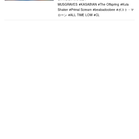
MUSGRAVES
KASABIAN
The Offspring
Kula
Shaker
Primal Scream
beabadoobee
ポスト・マ
ローン
ALL TIME LOW
CL