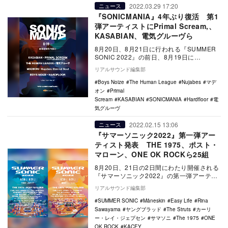
2022.03.29 17:20
ニュース
『SONICMANIA』4年ぶり復活 第1
弾アーティストにPrimal Scream,、
KASABIAN、電気グルーヴら
8月20日、8月21日に行われる『SUMMER
SONIC 2022』の前日、8月19日に
『SONICMANIA』の開催が決定。…
リアルサウンド編集部
Boys Noize
The Human League
Nujabes
マデ
オン
Primal
Scream
KASABIAN
SONICMANIA
Hardfloor
電
気グルーヴ
2022.02.15 13:06
ニュース
『サマーソニック2022』第一弾アー
ティスト発表 THE 1975、ポスト・
マローン、ONE OK ROCKら25組
8月20日、21日の2日間にわたり開催される
『サマーソニック2022』の第一弾アーティ
ストが発表された。 第一弾で発表され
リアルサウンド編集部
た…
SUMMER SONIC
Måneskin
Easy Life
Rina
Sawayama
ヤングブラッド
The Struts
カーリ
ー・レイ・ジェプセン
サマソニ
The 1975
ONE
OK ROCK
KACEY