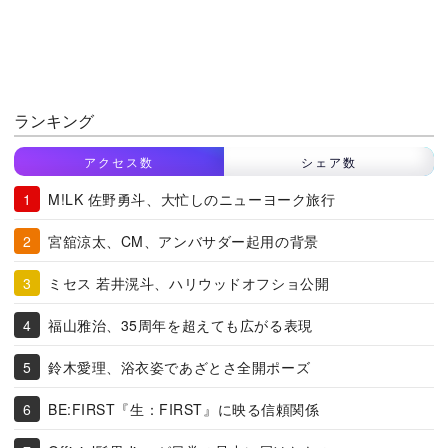
ランキング
アクセス数
シェア数
M!LK 佐野勇斗、大忙しのニューヨーク旅行
宮舘涼太、CM、アンバサダー起用の背景
ミセス 若井滉斗、ハリウッドオフショ公開
福山雅治、35周年を超えても広がる表現
鈴木愛理、浴衣姿であざとさ全開ポーズ
BE:FIRST『生：FIRST』に映る信頼関係