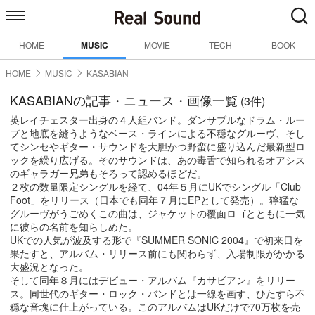
HOME
MUSIC
MOVIE
TECH
BOOK
HOME
MUSIC
KASABIAN
KASABIANの記事・ニュース・画像一覧
(3件)
英レイチェスター出身の４人組バンド。ダンサブルなドラム・ルー
プと地底を縫うようなベース・ラインによる不穏なグルーヴ、そし
てシンセやギター・サウンドを大胆かつ野蛮に盛り込んだ最新型ロ
ックを繰り広げる。そのサウンドは、あの毒舌で知られるオアシス
のギャラガー兄弟もそろって認めるほどだ。
２枚の数量限定シングルを経て、04年５月にUKでシングル「Club
Foot」をリリース（日本でも同年７月にEPとして発売）。獰猛な
グルーヴがうごめくこの曲は、ジャケットの覆面ロゴとともに一気
に彼らの名前を知らしめた。
UKでの人気が波及する形で『SUMMER SONIC 2004』で初来日を
果たすと、アルバム・リリース前にも関わらず、入場制限がかかる
大盛況となった。
そして同年８月にはデビュー・アルバム『カサビアン』をリリー
ス。同世代のギター・ロック・バンドとは一線を画す、ひたすら不
穏な音塊に仕上がっている。このアルバムはUKだけで70万枚を売