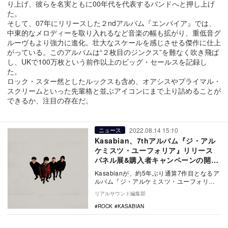
り上げ、彼らを名実ともに00年代を代表するバンドへと押し上げ
た。
そして、07年にリリースした２ndアルバム『エンパイア』では、
中東的なメロディーを取り入れるなど音楽の幅も拡がり、重低音グ
ルーヴもより強力に進化。壮大なスケールを感じさせる傑作に仕上
がっている。このアルバムは“２枚目のジンクス”を難なく吹き飛ば
し、UKで100万枚という前作以上のビッグ・セールスを記録し
た。
ロック・スター然としたルックスも含め、オアシスやプライマル・
スクリームといった先輩格と並ぶアイコンにまで上り詰めることが
できるか、注目の存在だ。
2022.08.14 15:10
ニュース
Kasabian、7thアルバム『ジ・アル
ケミスツ・ユーフォリア』リリース
パネル展&購入者キャンペーンの開催
も
Kasabianが、約5年ぶり通算7作目となるア
ルバム『ジ・アルケミスツ・ユーフォリ
ア』を全世界同時リリースした。 本作
リアルサウンド編集部
は…
ROCK
KASABIAN