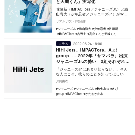
と天城くん』実写化
佐藤新（IMPACTors／ジャニーズJr.）と織
山尚大（少年忍者／ジャニーズJr.）がW主
演を務める連続ドラマ『高良くんと天城…
リアルサウンド映画部
ジャニーズJr.
織山尚大
少年忍者
佐藤新
IMPACTors
吉野主
高良くんと天城くん
2022.06.24 18:00
コラム
HiHi Jets、IMPACTors、Aぇ!
group……2022年『サマパラ』出演
ジャニーズJr.の勢い 3組それぞれの
個性を解説
「ジャニーズJr.はあまり知らない」、そん
な人にこそ、彼らのことを知ってほしい。
6月9日「ジャニーズJr.チャンネル」で、
片岡由衣
…
ジャニーズ
ジャニーズJr.
HiHi Jets
Aぇ!
group
IMPACTors
かたおか由衣