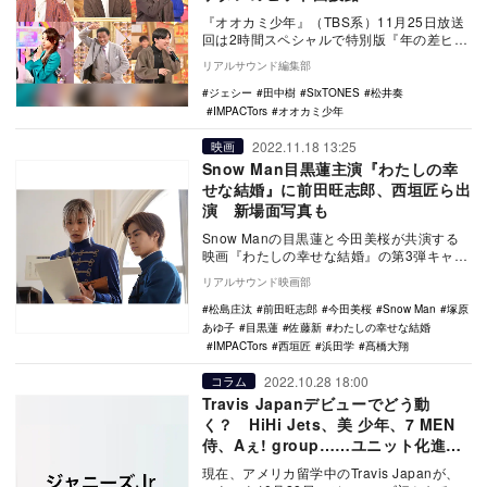
松井奏も登場
『オオカミ少年』（TBS系）11月25日放送
回は2時間スペシャルで特別版『年の差ヒッ
ト曲バトル！ハマダ歌謡祭』をオンエア。
リアルサウンド編集部
レギュ…
ジェシー
田中樹
SixTONES
松井奏
IMPACTors
オオカミ少年
2022.11.18 13:25
映画
Snow Man目黒蓮主演『わたしの幸
せな結婚』に前田旺志郎、西垣匠ら出
演 新場面写真も
Snow Manの目黒蓮と今田美桜が共演する
映画『わたしの幸せな結婚』の第3弾キャス
トとして、前田旺志郎、西垣匠らの出演が
リアルサウンド映画部
発表さ…
松島庄汰
前田旺志郎
今田美桜
Snow Man
塚原
あゆ子
目黒蓮
佐藤新
わたしの幸せな結婚
IMPACTors
西垣匠
浜田学
髙橋大翔
2022.10.28 18:00
コラム
Travis Japanデビューでどう動
く？ HiHi Jets、美 少年、7 MEN
侍、Aぇ! group……ユニット化進む
ジャニーズJr.の今
現在、アメリカ留学中のTravis Japanが、