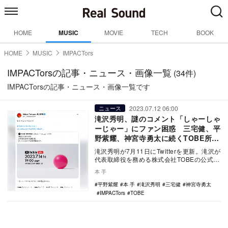
HOME
MUSIC
MOVIE
TECH
BOOK
HOME
MUSIC
IMPACTors
IMPACTorsの記事・ニュース・画像一覧
(34件)
IMPACTorsの記事・ニュース・画像一覧です
2023.07.12 06:00
ニュース
滝沢秀明、謎のコメント「しゃーしゃ
ーじゃー」にファン困惑 三宅健、平
野紫耀、神宮寺勇太に続くTOBE所属
はIMPACTors？
滝沢秀明が7月11日にTwitterを更新。滝沢が
代表取締役を務める株式会社TOBEの公式
Twitterが「2023.07.14…
本 手
平野紫耀
本 手
滝沢秀明
三宅健
神宮寺勇太
IMPACTors
TOBE