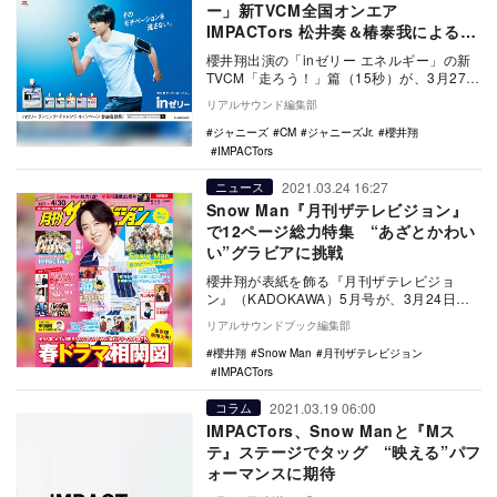
ー」新TVCM全国オンエア
IMPACTors 松井奏＆椿泰我によるキ
ャンペーンも
櫻井翔出演の「inゼリー エネルギー」の新
TVCM「走ろう！」篇（15秒）が、3月27日
より全国でオンエアされる。 CM公開…
リアルサウンド編集部
ジャニーズ
CM
ジャニーズJr.
櫻井翔
IMPACTors
2021.03.24 16:27
ニュース
Snow Man『月刊ザテレビジョン』
で12ページ総力特集 “あざとかわい
い”グラビアに挑戦
櫻井翔が表紙を飾る『月刊ザテレビジョ
ン』（KADOKAWA）5月号が、3月24日に
発売された。 櫻井は、4月ドラマ『ネメ…
リアルサウンドブック編集部
櫻井翔
Snow Man
月刊ザテレビジョン
IMPACTors
2021.03.19 06:00
コラム
IMPACTors、Snow Manと『Mス
テ』ステージでタッグ “映える”パフ
ォーマンスに期待