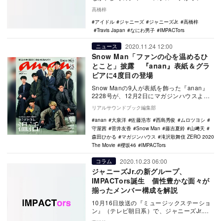
インライブを開催したり、感染症予防対策
高橋梓
ガ…
アイドル
ジャニーズ
ジャニーズJr.
高橋梓
Travis Japan
なにわ男子
IMPACTors
2020.11.24 12:00
ニュース
Snow Man「ファンの心を温めるひ
とこと」披露 『anan』表紙＆グラ
ビアに4度目の登場
Snow Manの9人が表紙を飾った『anan』
2228号が、12月2日にマガジンハウスより
発売される。今号は、行動や住環境を見…
リアルサウンドブック編集部
anan
大泉洋
佐藤浩市
西島秀俊
ムロツヨシ
守屋茜
菅井友香
Snow Man
藤吉夏鈴
山﨑天
森田ひかる
マガジンハウス
滝沢歌舞伎 ZERO 2020
The Movie
櫻坂46
IMPACTors
2020.10.23 06:00
コラム
ジャニーズJr.の新グループ、
IMPACTors誕生 個性豊かな面々が
揃ったメンバー構成を解説
10月16日放送の『ミュージックステーショ
ン』（テレビ朝日系）で、ジャニーズJr.の
新グループ・IMPACTorsの誕生がサプラ…