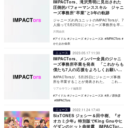
IMPACTors、滝沢秀明に見出された
圧倒的パフォーマンススキル ジャニ
ーズ事務所“卒業”と3年の軌跡
ジャニーズJr.内ユニットのIMPACTorsが、7
人揃って5月25日にジャニーズ事務所を卒業
した。下積みの長いメンバーが多く、…
片岡由衣
アイドル
ジャニーズ
ジャニーズJr.
IMPACTors
かたおか由衣
2023.05.17 11:30
ニュース
IMPACTors、メンバー全員のジャニ
ーズ事務所卒業を発表 「これからも
僕たち7人の応援をよろしくお願い致
します」
IMPACTorsが、5月25日にジャニーズ事務
所を卒業することが発表された。 これ
は、ジャニーズJr.公式エンタメサイト「…
リアルサウンド編集部
アイドル
ジャニーズ
ジャニーズJr.
井ノ原快彦
IMPACTors
2022.11.24 17:40
ニュース
SixTONES ジェシー＆田中樹、『オ
オカミ少年』特別版でKing Gnuやヒ
ゲダンのヒット曲披露 IMPACTors