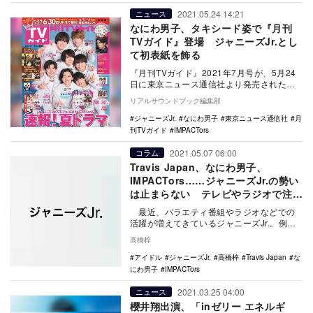
2021.05.24 14:21
ニュース
なにわ男子、タキシード姿で『月刊
TVガイド』登場 ジャニーズJr.とし
て初表紙を飾る
『月刊TVガイド』2021年7月号が、5月24
日に東京ニュース通信社より発売された。
電子版は5月26日より順次配信される。
リアルサウンドブック編集部
…
ジャニーズJr.
なにわ男子
東京ニュース通信社
月
刊TVガイド
IMPACTors
2021.05.07 06:00
コラム
Travis Japan、なにわ男子、
IMPACTors……ジャニーズJr.の勢い
は止まらない テレビやラジオで注目
集める3組の魅力
最近、バラエティ番組やラジオなどでの
活躍が増えてきているジャニーズJr.。例え
ばTravis Japanは4月19日に…
高橋梓
アイドル
ジャニーズJr.
高橋梓
Travis Japan
な
にわ男子
IMPACTors
2021.03.25 04:00
ニュース
櫻井翔出演、「inゼリー エネルギ