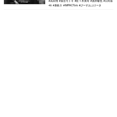
高田翔
落合モトキ
佐々木美玲
酒井敏也
日向坂
46
基俊介
IMPACTors
ぴーすおぶけーき