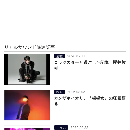
リアルサウンド厳選記事
2026.07.11
連載
ロックスターと過ごした記憶：櫻井敦
司
2026.08.08
映画
カンザキイオリ、『禍禍女』の狂気語
る
2025.06.22
コラム