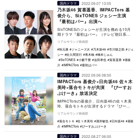
2022.09.07 13:05
国内ドラマ
乃木坂46 賀喜遥香、IMPACTors 基
俊介ら、SixTONES ジェシー主演
『最初はパー』出演へ
SixTONESのジェシーが主演を務める10月
期ドラマ『最初はパー』（テレビ朝日系）
の追加キャストとして、小籔千豊、賀喜遥
リアルサウンド映画部
香（乃…
秋元康
ジャニーズJr.
乃木坂46
市川猿之助
ジェ
シー
佐久間宣行
青木柚
橋本じゅん
SixTONES
小籔千豊
迫田孝也
賀喜遥香
基俊
介
IMPACTors
最初はパー
2022.09.06 08:00
国内ドラマ
IMPACTors 基俊介×日向坂46 佐々木
美玲×落合モトキが共演 『ぴーすお
ぶけーき』放送決定
IMPACTorsの基俊介、日向坂46の佐々木美
玲、落合モトキが出演するドラマ『ぴーす
おぶけーき』が、10月25日より日本テレ
リアルサウンド映画部
ビ…
落合モトキ
佐々木美玲
酒井敏也
日向坂46
基俊
介
IMPACTors
ぴーすおぶけーき
2022.08.27 06:00
国内ドラマ