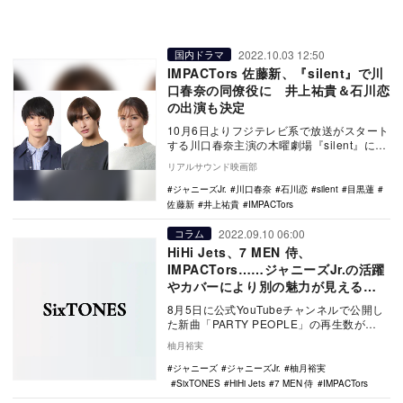
2022.10.03 12:50
国内ドラマ
IMPACTors 佐藤新、『silent』で川
口春奈の同僚役に 井上祐貴＆石川恋
の出演も決定
10月6日よりフジテレビ系で放送がスタート
する川口春奈主演の木曜劇場『silent』に、
佐藤新（IMPACTors／ジャニーズJ…
リアルサウンド映画部
ジャニーズJr.
川口春奈
石川恋
silent
目黒蓮
佐藤新
井上祐貴
IMPACTors
2022.09.10 06:00
コラム
HiHi Jets、7 MEN 侍、
IMPACTors……ジャニーズJr.の活躍
やカバーにより別の魅力が見える
SixTONES楽曲
8月5日に公式YouTubeチャンネルで公開し
た新曲「PARTY PEOPLE」の再生数が
2100万回を突破（9月9日現在）と、…
柚月裕実
ジャニーズ
ジャニーズJr.
柚月裕実
SixTONES
HiHi Jets
7 MEN 侍
IMPACTors