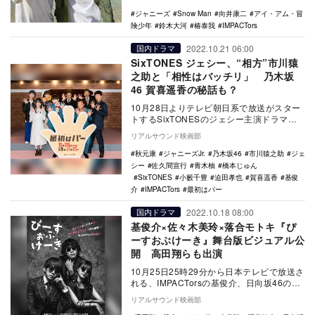
ジャニーズ
Snow Man
向井康二
アイ・アム・冒
険少年
鈴木大河
椿泰我
IMPACTors
2022.10.21 06:00
国内ドラマ
SixTONES ジェシー、“相方”市川猿
之助と「相性はバッチリ」 乃木坂
46 賀喜遥香の秘話も？
10月28日よりテレビ朝日系で放送がスター
トするSixTONESのジェシー主演ドラマ
『最初はパー』の制作発表記者会見が行わ
リアルサウンド映画部
れた。…
秋元康
ジャニーズJr.
乃木坂46
市川猿之助
ジェ
シー
佐久間宣行
青木柚
橋本じゅん
SixTONES
小籔千豊
迫田孝也
賀喜遥香
基俊
介
IMPACTors
最初はパー
2022.10.18 08:00
国内ドラマ
基俊介×佐々木美玲×落合モトキ『ぴ
ーすおぶけーき』舞台版ビジュアル公
開 高田翔らも出演
10月25日25時29分から日本テレビで放送さ
れる、IMPACTorsの基俊介、日向坂46の
佐々木美玲、落合モトキが出演するドラ…
リアルサウンド映画部