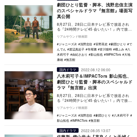
劇団ひとり監督・脚本、浅野忠信主演
のスペシャルドラマ『無言館』場面写
真公開
8月27日、28日に日本テレビ系で放送され
る『24時間テレビ45 会いたい！』内で放送
されるスペシャルドラマ『無言館』の場面
リアルサウンド映画部
写真…
ジャニーズJr.
浅野忠信
笹野高史
劇団ひとり
で
んでん
渡辺真起子
寺尾聰
皆川猿時
檀ふみ
八
木莉可子
由紀さおり
影山拓也
IMPACTors
大地
康雄
無言館
2022.08.12 06:00
国内ドラマ
八木莉可子＆IMPACTors 影山拓也、
劇団ひとり監督・脚本のスペシャルド
ラマ『無言館』出演
8月27日、28日に日本テレビ系で放送され
る『24時間テレビ45 会いたい！』内で放送
されるスペシャルドラマ『無言館』に、八
リアルサウンド映画部
木莉…
ジャニーズJr.
浅野忠信
劇団ひとり
八木莉可子
影山拓也
IMPACTors
無言館
2022.08.05 13:07
国内ドラマ
佐藤新×織山尚大『高良くんと天城く