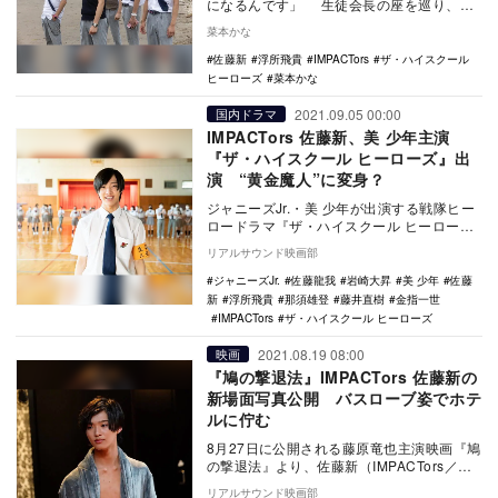
になるんです」 生徒会長の座を巡り、飛
馬（浮所飛貴）と景樹（佐藤新）の争いが
菜本かな
勃発し…
佐藤新
浮所飛貴
IMPACTors
ザ・ハイスクール
ヒーローズ
菜本かな
2021.09.05 00:00
国内ドラマ
IMPACTors 佐藤新、美 少年主演
『ザ・ハイスクール ヒーローズ』出
演 “黄金魔人”に変身？
ジャニーズJr.・美 少年が出演する戦隊ヒー
ロードラマ『ザ・ハイスクール ヒーロー
ズ』（テレビ朝日系）の第7話に、ジャニー
リアルサウンド映画部
ズJr…
ジャニーズJr.
佐藤龍我
岩崎大昇
美 少年
佐藤
新
浮所飛貴
那須雄登
藤井直樹
金指一世
IMPACTors
ザ・ハイスクール ヒーローズ
2021.08.19 08:00
映画
『鳩の撃退法』IMPACTors 佐藤新の
新場面写真公開 バスローブ姿でホテ
ルに佇む
8月27日に公開される藤原竜也主演映画『鳩
の撃退法』より、佐藤新（IMPACTors／ジ
ャニーズ Jr.）演じる大学生・田中の場…
リアルサウンド映画部