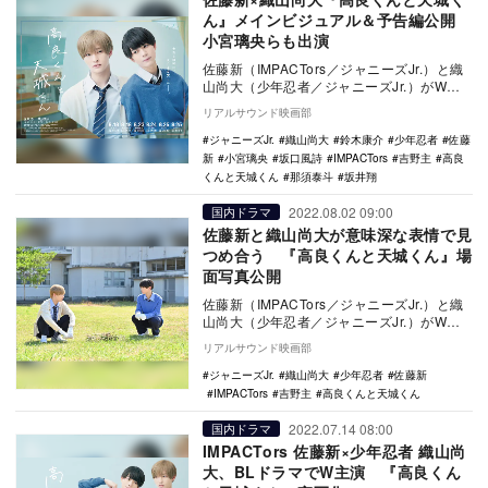
ん』メインビジュアル＆予告編公開
小宮璃央らも出演
佐藤新（IMPACTors／ジャニーズJr.）と織
山尚大（少年忍者／ジャニーズJr.）がW主
演を務める連続ドラマ『高良くんと天城…
リアルサウンド映画部
ジャニーズJr.
織山尚大
鈴木康介
少年忍者
佐藤
新
小宮璃央
坂口風詩
IMPACTors
吉野主
高良
くんと天城くん
那須泰斗
坂井翔
2022.08.02 09:00
国内ドラマ
佐藤新と織山尚大が意味深な表情で見
つめ合う 『高良くんと天城くん』場
面写真公開
佐藤新（IMPACTors／ジャニーズJr.）と織
山尚大（少年忍者／ジャニーズJr.）がW主
演を務める連続ドラマ『高良くんと天城…
リアルサウンド映画部
ジャニーズJr.
織山尚大
少年忍者
佐藤新
IMPACTors
吉野主
高良くんと天城くん
2022.07.14 08:00
国内ドラマ
IMPACTors 佐藤新×少年忍者 織山尚
大、BLドラマでW主演 『高良くん