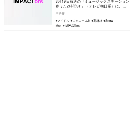
3月19日放送の『ミュージックステーション
春うた2時間SP』（テレビ朝日系）に、
Snow Manが出演する。バックを務めるの
高橋梓
は…
アイドル
ジャニーズJr.
高橋梓
Snow
Man
IMPACTors