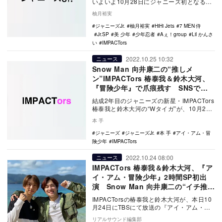
いよいよ10月28日にジャニーズ初となる全
世界デビューを果たす。発表直後からジ…
柚月裕実
ジャニーズJr.
柚月裕実
HiHi Jets
7 MEN 侍
Jr.SP
美 少年
少年忍者
Aぇ！group
Lil かんさ
い
IMPACTors
2022.10.25 10:32
ニュース
Snow Man 向井康二の“推しメ
ン”IMPACTors 椿泰我＆鈴木大河、
『冒険少年』で爪痕残す SNSで
「#Wタイガ」がトレンド入り
結成2年目のジャニーズの新星・IMPACTors
椿泰我と鈴木大河の“Wタイガ”が、10月24
日放送の『アイ・アム・冒険少年 脱…
本 手
ジャニーズ
ジャニーズJr.
本 手
アイ・アム・冒
険少年
IMPACTors
2022.10.24 08:00
ニュース
IMPACTors 椿泰我＆鈴木大河、『ア
イ・アム・冒険少年』2時間SP初出
演 Snow Man 向井康二の“イチ推
し”受け脱出島に挑戦
IMPACTorsの椿泰我と鈴木大河が、本日10
月24日にTBSにて放送の『アイ・アム・冒
険少年』2時間スペシャルに初出演。人気…
リアルサウンド編集部