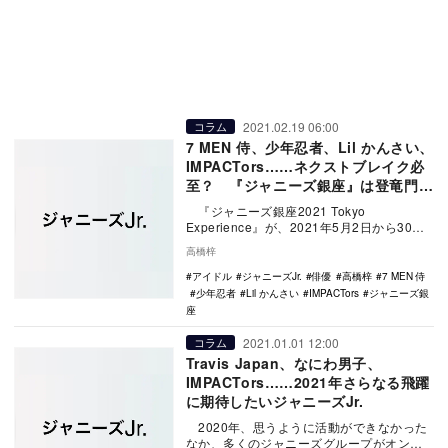
2021.02.19 06:00
コラム
7 MEN 侍、少年忍者、Lil かんさい、
IMPACTors……ネクストブレイク必
至？ 『ジャニーズ銀座』は登竜門的
ステージに
『ジャニーズ銀座2021 Tokyo
Experience』が、2021年5月2日から30日
まで上演されることが決定し…
高橋梓
アイドル
ジャニーズJr.
俳優
高橋梓
7 MEN 侍
少年忍者
Lil かんさい
IMPACTors
ジャニーズ銀
座
2021.01.01 12:00
コラム
Travis Japan、なにわ男子、
IMPACTors……2021年さらなる飛躍
に期待したいジャニーズJr.
2020年、思うように活動ができなかった
なか、多くのジャニーズグループがオンラ