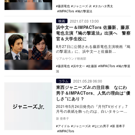
藤原竜也
ジャニーズ Jr.
タカハタ秀太
IMPACTors
鳩の撃退法
2021.07.03 13:00
映画
浜中文一＆IMPACTors 佐藤新、藤原
竜也主演『鳩の撃退法』出演へ 警察
官＆大学生役に
8月27日に公開される藤原竜也主演映画『鳩
の撃退法』に、浜中文一と佐藤新
（IMPACTors）が出演することが発表され
リアルサウンド映画部
た。 …
藤原竜也
浜中文一
佐藤新
IMPACTors
鳩の撃退
法
2021.05.28 06:00
コラム
東西ジャニーズJr.の注目株 なにわ
男子＆IMPACTors、人気の理由は“優
しさ”にあり？
2021年5月24日発売の『月刊TVガイド』7
月号の表紙を飾ったのは、白いタキシード
姿のなにわ男子。『月刊TVガイド』誕生10
新 亜希子
周…
アイドル
ジャニーズJr.
なにわ男子
新 亜希子
IMPACTors