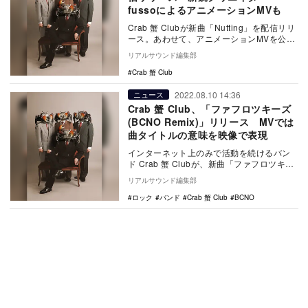
fussoによるアニメーションMVも
Crab 蟹 Clubが新曲「Nutting」を配信リリ
ース。あわせて、アニメーションMVを公開
した。 Nutting - C…
リアルサウンド編集部
Crab 蟹 Club
2022.08.10 14:36
ニュース
Crab 蟹 Club、「ファフロツキーズ
(BCNO Remix)」リリース MVでは
曲タイトルの意味を映像で表現
インターネット上のみで活動を続けるバン
ド Crab 蟹 Clubが、新曲「ファフロツキー
ズ(BCNO Remix)」をリリース。…
リアルサウンド編集部
ロック
バンド
Crab 蟹 Club
BCNO