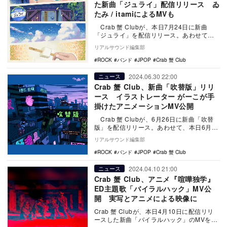
た新曲「ジュライ」配信リリース ゐ
たみ / itamiによるMVも
Crab 蟹 Clubが、本日7月24日に新曲
「ジュライ」を配信リリース。あわせて、
同曲のMVが公開された。 夏の哀愁…
リアルサウンド編集部
ROCK
バンド
JPOP
Crab 蟹 Club
2024.06.30 22:00
ニュース
Crab 蟹 Club、新曲「吹替版」リリ
ース イラストレーター がーこが手
掛けたアニメーションMV公開
Crab 蟹 Clubが、6月26日に新曲「吹替
版」を配信リリース。あわせて、本日6月30
日に同楽曲のMVも公開された。 …
リアルサウンド編集部
ROCK
バンド
JPOP
Crab 蟹 Club
2024.04.10 21:00
ニュース
Crab 蟹 Club、アニメ『喧嘩独学』
ED主題歌「バイラルハック」MV公
開 実写とアニメによる映像に
Crab 蟹 Clubが、本日4月10日に配信リリ
ースした新曲「バイラルハック」のMVを公