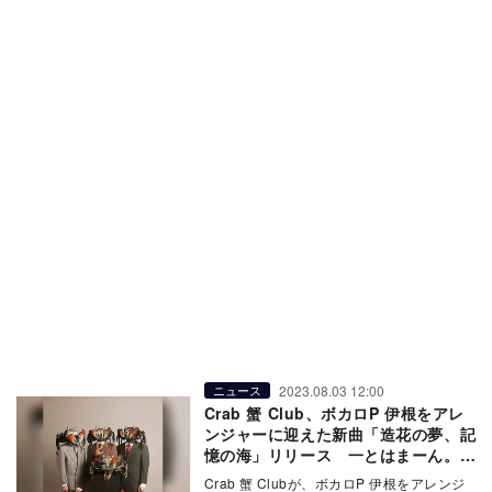
2023.08.03 12:00
ニュース
Crab 蟹 Club、ボカロP 伊根をアレ
ンジャーに迎えた新曲「造花の夢、記
憶の海」リリース 一とはまーん。が
手掛けたMVも
Crab 蟹 Clubが、ボカロP 伊根をアレンジ