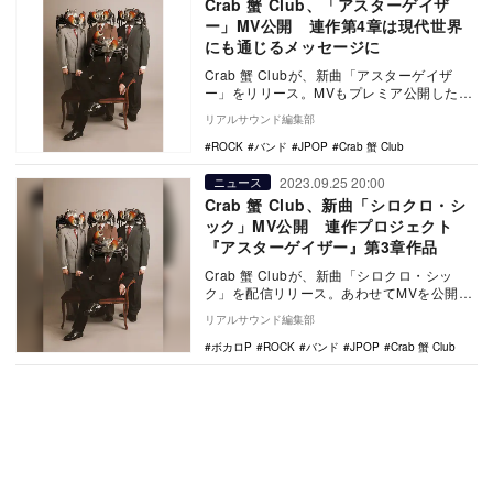
Crab 蟹 Club、「アスターゲイザ
ー」MV公開 連作第4章は現代世界
にも通じるメッセージに
Crab 蟹 Clubが、新曲「アスターゲイザ
ー」をリリース。MVもプレミア公開した。
アスターゲイザー - Crab 蟹 C…
リアルサウンド編集部
ROCK
バンド
JPOP
Crab 蟹 Club
2023.09.25 20:00
ニュース
Crab 蟹 Club、新曲「シロクロ・シ
ック」MV公開 連作プロジェクト
『アスターゲイザー』第3章作品
Crab 蟹 Clubが、新曲「シロクロ・シッ
ク」を配信リリース。あわせてMVを公開し
た。 シロクロ・シック - Crab 蟹…
リアルサウンド編集部
ボカロP
ROCK
バンド
JPOP
Crab 蟹 Club