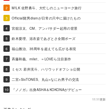
M!LK 佐野勇斗、大忙しのニューヨーク旅行
Official髭男dismが日常の只中に届けたもの
宮舘涼太、CM、アンバサダー起用の背景
鈴木愛理、浴衣姿であざとさ全開ポーズ
福山雅治、35周年を超えても広がる表現
斉藤和義、milet、＝LOVEら注目新作
ミセス 若井滉斗、ハリウッドオフショ公開
二宮×SixTONES、丸山×なにわ男子の交流
『ノノガ』出身ASHA＆KOKONAがデビュー
11:11更新