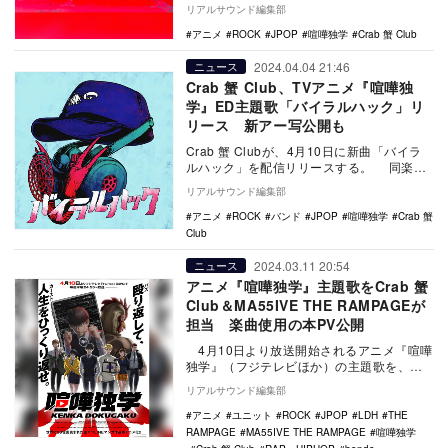
開した。 バイラルハック - Cra…
リアルサウンド編集部
アニメ
ROCK
JPOP
喧嘩独学
Crab 蟹 Club
2024.04.04 21:46
ニュース
Crab 蟹 Club、TVアニメ『喧嘩独
学』ED主題歌「バイラルハック」リ
リース 新アー写公開も
Crab 蟹 Clubが、4月10日に新曲「バイラ
ルハック」を配信リリースする。 同楽曲
は4月10日より放送開始…
リアルサウンド編集部
アニメ
ROCK
バンド
JPOP
喧嘩独学
Crab 蟹
Club
2024.03.11 20:54
ニュース
アニメ『喧嘩独学』主題歌をCrab 蟹
Club＆MA55IVE THE RAMPAGEが
担当 楽曲使用の本PV公開
4月10日より放送開始されるアニメ『喧嘩
独学』（フジテレビほか）の主題歌を、
MA55IVE THE RAMPAGEとC…
リアルサウンド編集部
アニメ
ユニット
ROCK
JPOP
LDH
THE
RAMPAGE
MA55IVE THE RAMPAGE
喧嘩独学