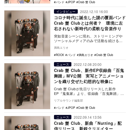
バンド
JPOP
Crab 蟹 Club
2022.12.10 16:00
インタビュー
コロナ時代に誕生した謎の覆面バンド
Crab 蟹 Clubとは何者？ 環境に左
右されない新時代の柔軟な音楽作り
突如音楽シーンに現れ、ストリーミングや
ソーシャルメディアのみで活動を続ける謎
のバンド、Crab 蟹 Club。ストーリー性の
満島エリオ
ある…
ROCK
バンド
満島エリオ
Crab 蟹 Club
2022.12.08 20:00
ニュース
Crab 蟹 Club、新作EP収録曲「百鬼
舞踏」MV公開 実写とアニメーショ
ンを織り交ぜた幻想的な映像に
Crab 蟹 Clubが先日リリースした新作
EP『蒐集家』より、収録曲「百鬼舞踏」の
MVを公開した。 百鬼舞踏 - Crab …
リアルサウンド編集部
バンド
JPOP
Crab 蟹 Club
2022.09.14 13:56
ニュース
Crab 蟹 Club、新曲「Nutting」配
信リリース 新鋭クリエイター