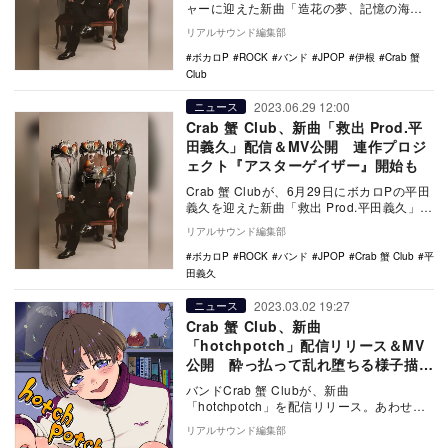
ャーに迎えた新曲「造花の夢、記憶の海」
をリリース。同曲MVを公開した。 造花…
リアルサウンド編集部
ボカロP
ROCK
バンド
JPOP
伊根
Crab 蟹
Club
2023.06.29 12:00
ニュース
Crab 蟹 Club、新曲「救出 Prod.平
田義久」配信＆MV公開 連作プロジ
ェクト『アスターゲイザー』開始も
Crab 蟹 Clubが、6月29日にボカロPの平田
義久を迎えた新曲「救出 Prod.平田義久」を
リリースした。 …
リアルサウンド編集部
ボカロP
ROCK
バンド
JPOP
Crab 蟹 Club
平
田義久
2023.03.02 19:27
ニュース
Crab 蟹 Club、新曲
「hotchpotch」配信リリース＆MV
公開 酔っ払って乱れ堕ちる様子描い
たダークポップ
バンドCrab 蟹 Clubが、新曲
「hotchpotch」を配信リリース。あわせ
て、同曲MVを公開した。 hotchpotc…
リアルサウンド編集部