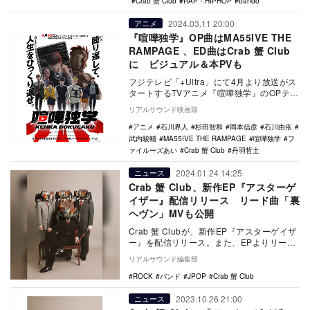
Crab 蟹 Club
RAP・HIPHOP
bando
2024.03.11 20:00
アニメ
『喧嘩独学』OP曲はMA55IVE THE
RAMPAGE 、ED曲はCrab 蟹 Club
に ビジュアル＆本PVも
フジテレビ「+Ultra」にて4月より放送がス
タートするTVアニメ『喧嘩独学』のOPテー
マがMA55IVE THE RAMPAG…
リアルサウンド映画部
アニメ
石川界人
杉田智和
岡本信彦
石川由依
武内駿輔
MA55IVE THE RAMPAGE
喧嘩独学
フ
ァイルーズあい
Crab 蟹 Club
丹羽哲士
2024.01.24 14:25
ニュース
Crab 蟹 Club、新作EP『アスターゲ
イザー』配信リリース リード曲「裏
ヘヴン」MVも公開
Crab 蟹 Clubが、新作EP『アスターゲイザ
ー』を配信リリース。また、EPよりリード
曲「裏ヘヴン」MVを公開した。 裏ヘ…
リアルサウンド編集部
ROCK
バンド
JPOP
Crab 蟹 Club
2023.10.26 21:00
ニュース