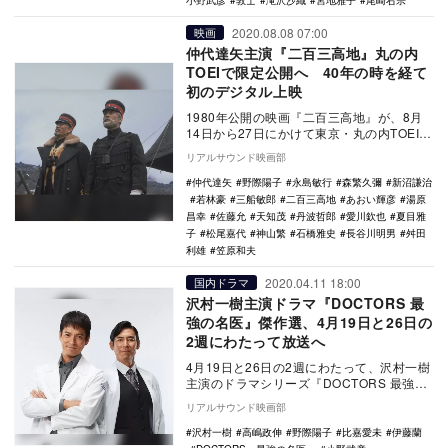
小野武彦
敦士
滝沢沙織
宮地雅子
尾崎右宗
2020.08.08 07:00
映画
仲代達矢主演『二百三高地』丸の内
TOEIで限定公開へ 40年の時を経て
初のデジタル上映
1980年公開の映画『二百三高地』が、8月
14日から27日にかけて東京・丸の内TOEIで
上映されることが決定した。 本作…
リアルサウンド映画部
仲代達矢
野際陽子
永島敏行
森繁久彌
新沼謙治
若林豪
三船敏郎
二百三高地
あおい輝彦
湯原
昌幸
佐藤允
天知茂
丹波哲郎
愛川欽也
夏目雅
子
松尾嘉代
神山繁
石橋雅史
長谷川明男
舛田
利雄
笠原和夫
2020.04.11 18:00
国内ドラマ
沢村一樹主演ドラマ『DOCTORS 最
強の名医』傑作選、4月19日と26日の
2週にわたって放送へ
4月19日と26日の2週にわたって、沢村一樹
主演のドラマシリーズ『DOCTORS 最強の
名医』（テレビ朝日系）の傑作選が放送さ
リアルサウンド映画部
れ…
沢村一樹
高嶋政伸
野際陽子
比嘉愛未
伊藤蘭