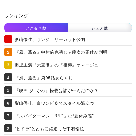
ランキング
アクセス数
シェア数
影山優佳、ランジェリーカット公開
『風、薫る』中村倫也演じる藤次の正体が判明
趣里主演『大空港』の『相棒』オマージュ
『風、薫る』第95話あらすじ
『映画ちいかわ』怪物は誰が生んだのか？
影山優佳、白ワンピ姿でスタイル際立つ
『スパイダーマン：BND』の“夏休み感”
“朝ドラ”とともに躍進した中村倫也