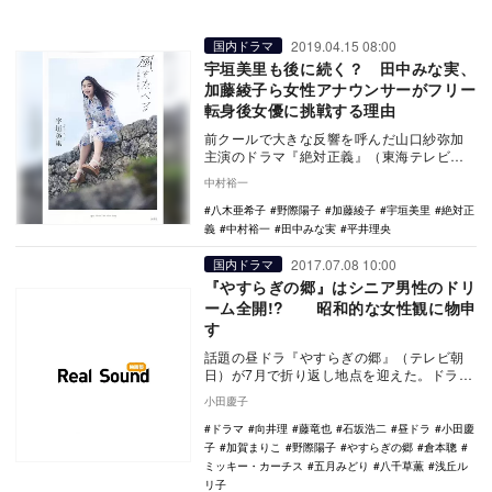
2019.04.15 08:00
国内ドラマ
宇垣美里も後に続く？ 田中みな実、
加藤綾子ら女性アナウンサーがフリー
転身後女優に挑戦する理由
前クールで大きな反響を呼んだ山口紗弥加
主演のドラマ『絶対正義』（東海テレビ・
フジテレビ系）に石森麗香役で出演してい
中村裕一
た元TBSアナ…
八木亜希子
野際陽子
加藤綾子
宇垣美里
絶対正
義
中村裕一
田中みな実
平井理央
2017.07.08 10:00
国内ドラマ
『やすらぎの郷』はシニア男性のドリ
ーム全開!? 昭和的な女性観に物申
す
話題の昼ドラ『やすらぎの郷』（テレビ朝
日）が7月で折り返し地点を迎えた。ドラ
マ・映画関連のライターである筆者が仕事
小田慶子
を抜きにしても…
ドラマ
向井理
藤竜也
石坂浩二
昼ドラ
小田慶
子
加賀まりこ
野際陽子
やすらぎの郷
倉本聰
ミッキー・カーチス
五月みどり
八千草薫
浅丘ル
リ子