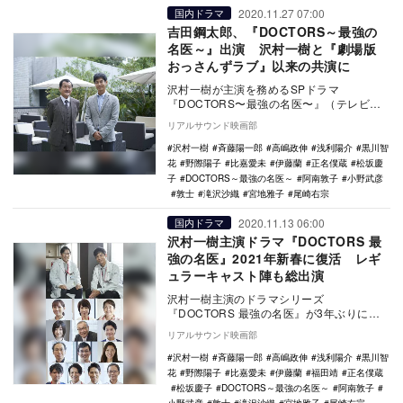
2020.11.27 07:00
国内ドラマ
吉田鋼太郎、『DOCTORS～最強の
名医～』出演 沢村一樹と『劇場版
おっさんずラブ』以来の共演に
沢村一樹が主演を務めるSPドラマ
『DOCTORS〜最強の名医〜』（テレビ朝
日系）の放送日が2021年1月10日に決定
リアルサウンド映画部
し、あわせて…
沢村一樹
斉藤陽一郎
高嶋政伸
浅利陽介
黒川智
花
野際陽子
比嘉愛未
伊藤蘭
正名僕蔵
松坂慶
子
DOCTORS～最強の名医～
阿南敦子
小野武彦
敦士
滝沢沙織
宮地雅子
尾崎右宗
2020.11.13 06:00
国内ドラマ
沢村一樹主演ドラマ『DOCTORS 最
強の名医』2021年新春に復活 レギ
ュラーキャスト陣も総出演
沢村一樹主演のドラマシリーズ
『DOCTORS 最強の名医』が3年ぶりに復
活し、最新作がテレビ朝日系で2021年新春
リアルサウンド映画部
に放送されるこ…
沢村一樹
斉藤陽一郎
高嶋政伸
浅利陽介
黒川智
花
野際陽子
比嘉愛未
伊藤蘭
福田靖
正名僕蔵
松坂慶子
DOCTORS～最強の名医～
阿南敦子