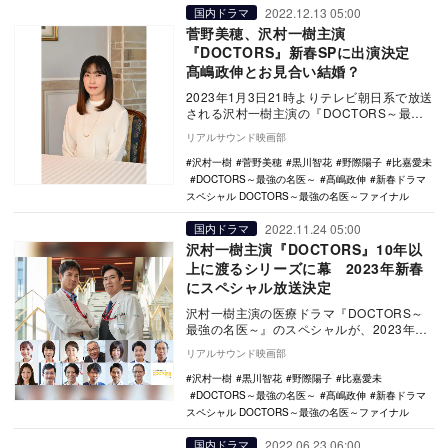
2022.12.13 05:00
国内ドラマ
菅野美穂、沢村一樹主演
『DOCTORS』新春SPに出演決定
髙嶋政伸とお見合い結婚？
2023年1月3日21時よりテレビ朝日系で放送
される沢村一樹主演の『DOCTORS～最強
の名医～』新春スペシャルに菅野美穂が出
リアルサウンド映画部
演…
沢村一樹
菅野美穂
黒川智花
野際陽子
比嘉愛未
DOCTORS～最強の名医～
髙嶋政伸
新春ドラマ
スペシャル DOCTORS～最強の名医～ファイナル
2022.11.24 05:00
国内ドラマ
沢村一樹主演『DOCTORS』10年以
上に渡るシリーズに幕 2023年新春
にスペシャル放送決定
沢村一樹主演の医療ドラマ『DOCTORS～
最強の名医～』のスペシャルが、2023年新
春にテレビ朝日系で放送されることが決
リアルサウンド映画部
定。今作…
沢村一樹
黒川智花
野際陽子
比嘉愛未
DOCTORS～最強の名医～
髙嶋政伸
新春ドラマ
スペシャル DOCTORS～最強の名医～ファイナル
2022.06.23 06:00
国内ドラマ