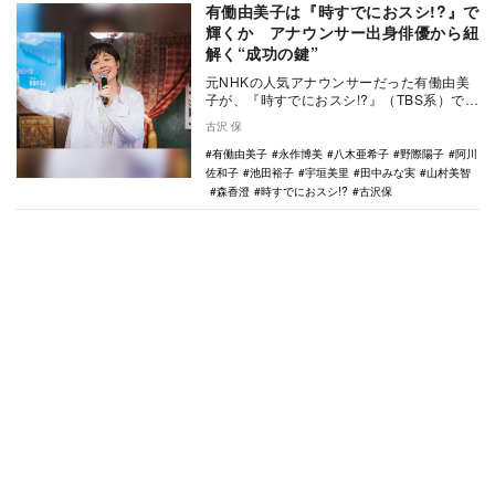
有働由美子は『時すでにおスシ!?』で
輝くか アナウンサー出身俳優から紐
解く“成功の鍵”
元NHKの人気アナウンサーだった有働由美
子が、『時すでにおスシ!?』（TBS系）で俳
優業に挑戦している。どんな芝居をするの
古沢 保
か、興…
有働由美子
永作博美
八木亜希子
野際陽子
阿川
佐和子
池田裕子
宇垣美里
田中みな実
山村美智
森香澄
時すでにおスシ!?
古沢保