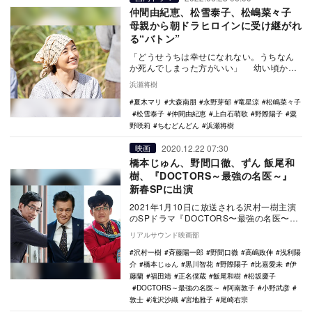
仲間由紀恵、松雪泰子、松嶋菜々子
母親から朝ドラヒロインに受け継がれ
る“バトン”
「どうせうちは幸せになれない。うちなん
か死んでしまった方がいい」 幼い頃から
悩み続けている“熱”の原因が東京の病院に行
浜瀬将樹
っても…
夏木マリ
大森南朋
永野芽郁
竜星涼
松嶋菜々子
松雪泰子
仲間由紀恵
上白石萌歌
野際陽子
粟
野咲莉
ちむどんどん
浜瀬将樹
2020.12.22 07:30
映画
橋本じゅん、野間口徹、ずん 飯尾和
樹、『DOCTORS～最強の名医～』
新春SPに出演
2021年1月10日に放送される沢村一樹主演
のSPドラマ『DOCTORS〜最強の名医〜』
に、橋本じゅん、野間口徹、飯尾和樹（ず
リアルサウンド映画部
ん…
沢村一樹
斉藤陽一郎
野間口徹
高嶋政伸
浅利陽
介
橋本じゅん
黒川智花
野際陽子
比嘉愛未
伊
藤蘭
福田靖
正名僕蔵
飯尾和樹
松坂慶子
DOCTORS～最強の名医～
阿南敦子
小野武彦
敦士
滝沢沙織
宮地雅子
尾崎右宗