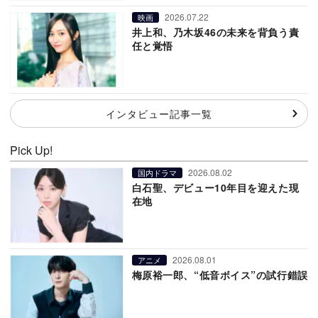
2026.07.22
映画
井上和、乃木坂46の未来を背負う責
任と覚悟
インタビュー記事一覧
Pick Up!
2026.08.02
国内ドラマ
白石聖、デビュー10年目を迎えた現
在地
2026.08.01
アニメ
梅原裕一郎、“低音ボイス”の試行錯誤