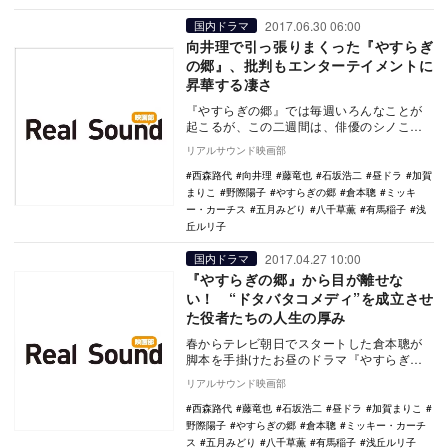
2017.06.30 06:00
国内ドラマ
向井理で引っ張りまくった『やすらぎ
の郷』、批判もエンターテイメントに
昇華する凄さ
『やすらぎの郷』では毎週いろんなことが
起こるが、この二週間は、俳優のシノこと
四宮道弘（向井理）がやってくるというこ
リアルサウンド映画部
とで、姫こと九…
西森路代
向井理
藤竜也
石坂浩二
昼ドラ
加賀
まりこ
野際陽子
やすらぎの郷
倉本聰
ミッキ
ー・カーチス
五月みどり
八千草薫
有馬稲子
浅
丘ルリ子
2017.04.27 10:00
国内ドラマ
『やすらぎの郷』から目が離せな
い！ “ドタバタコメディ”を成立させ
た役者たちの人生の厚み
春からテレビ朝日でスタートした倉本聰が
脚本を手掛けたお昼のドラマ『やすらぎの
郷』。周囲からの評判は聞いていたし、と
リアルサウンド映画部
ころどころは見…
西森路代
藤竜也
石坂浩二
昼ドラ
加賀まりこ
野際陽子
やすらぎの郷
倉本聰
ミッキー・カーチ
ス
五月みどり
八千草薫
有馬稲子
浅丘ルリ子