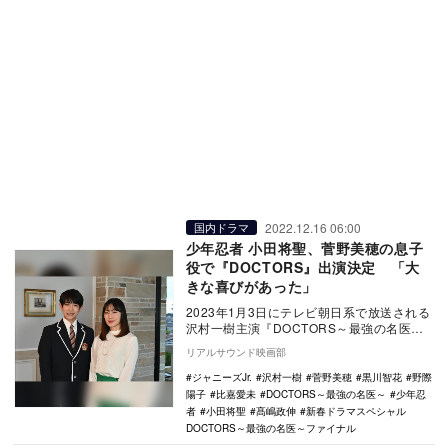
2022.12.16 06:00
国内ドラマ
少年忍者 小田将聖、菅野美穂の息子
役で『DOCTORS』出演決定 「大
きな喜びがあった」
2023年1月3日にテレビ朝日系で放送される
沢村一樹主演『DOCTORS～最強の名医
～』新春スペシャルに、少年忍者（ジャニ
リアルサウンド映画部
ーズJ…
ジャニーズJr.
沢村一樹
菅野美穂
黒川智花
野際
陽子
比嘉愛未
DOCTORS～最強の名医～
少年忍
者
小田将聖
髙嶋政伸
新春ドラマスペシャル
DOCTORS～最強の名医～ファイナル