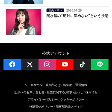
2026.07.29
国内ドラマ
関水渚の“絶対に諦めない”という決意
公式アカウント
facebook
x
instagram
YouTube
Follow on 
LI
リアルサウンド映画部とは
編集部・運営情報
記事へのお問い合わせ
広告に関するお問い合わせ
採用情報
プライバシーポリシー
クッキーポリシー
外部送信ポリシー
記事配信先メディア