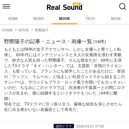
HOME
MUSIC
MOVIE
TECH
BOOK
HOME
MOVIE
野際陽子
野際陽子の記事・ニュース・画像一覧
(14件)
もともとはNHKの女子アナウンサー。しかし女優へと華々しく転
身し、60年代にはインテリジェンスと大人の女風情を漂わす美貌
で、絶大な人気を誇った野際陽子。そんな彼女だが、68年に主演
したTVドラマ『キイ・ハンター』では、主題歌「非情のライセン
ス」も歌っている。フランスにも留学したことがあるだけに、冒頭
の「ウッフン ラム〜ル」と悩ましい吐息ヴォイスから始まるこの
ナンバーは、サウンドもブラス・ロック風で今聴いてもカッチョい
いのだ。ちなみにこのドラマでは、共演者の千葉真一との間にロマ
ンスが生まれ、後に結婚するというオマケもついた（94年に離
婚）。
現在では、TVドラマに引っ張りダコ。厳格な姑役を演じさせたら
右に出る者がいない名脇役として有名だ。
2026.04.21 07:30
国内ドラマ