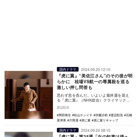
2024.09.20 12:10
国内ドラマ
『虎に翼』“美佐江さん”のその後が明
らかに 桂場VS航一の尊属殺を巡る
激しい押し問答も
思わず息を呑んだ。いよいよ最終週を迎え
る『虎に翼』（NHK総合）クライマックス
前の第125話。そのエピソードの濃厚さとコ
渡辺彰浩
ントラス…
岡田将生
松山ケンイチ
伊藤沙莉
渡辺彰浩
石橋
菜津美
片岡凜
虎に翼
虎に翼リキャップ
2024.09.20 08:15
国内ドラマ
『虎に翼』第25週「女の知恵は後へ