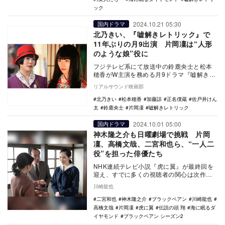
ック
2024.10.21 05:30
国内ドラマ
北乃きい、『嘘解きレトリック』で
11年ぶりの月9出演 片岡凜は“人形
のような娘”役に
フジテレビ系にて放送中の鈴鹿央士と松本
穂香がW主演を務める月9ドラマ『嘘解きレ
トリック』の第4話、第5話のゲストとし
リアルサウンド映画部
て、北乃きい…
北乃きい
松本穂香
加藤諒
正名僕蔵
佐戸井けん
太
鈴鹿央士
片岡凜
嘘解きレトリック
2024.10.01 05:00
国内ドラマ
神木隆之介も日曜劇場で挑戦 片岡
凜、高橋文哉、二宮和也ら、“一人二
役”を担った俳優たち
NHK連続テレビ小説『虎に翼』が最終回を
迎え、すでに多くの視聴者の関心は次作の
『おむすび』へと移っているのではないだ
川崎龍也
ろうか。だが…
二宮和也
神木隆之介
ブラックペアン
川崎龍也
高橋文哉
片岡凜
虎に翼
伝説の頭 翔
海に眠るダ
イヤモンド
ブラックペアン シーズン2