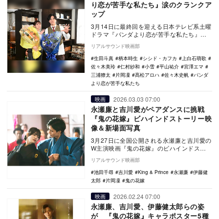
り恋が苦手な私たち』涙のクランクア
ップ
3月14日に最終回を迎える日本テレビ系土曜
ドラマ『パンダより恋が苦手な私たち』。
W主演の上白石萌歌、生田斗真をはじめと
リアルサウンド映画部
するキャス…
生田斗真
柄本時生
シシド・カフカ
上白石萌歌
佐々木美玲
仁村紗和
小雪
平山祐介
宮澤エマ
三浦獠太
片岡凜
髙松アロハ
佐々木史帆
パンダ
より恋が苦手な私たち
2026.03.03 07:00
映画
永瀬廉と吉川愛がペアダンスに挑戦
『鬼の花嫁』ビハインドストーリー映
像＆新場面写真
3月27日に全国公開される永瀬廉と吉川愛の
W主演映画『鬼の花嫁』のビハインドスト
ーリー映像と新場面写真が公開された。
リアルサウンド映画部
本作は…
池田千尋
吉川愛
King & Prince
永瀬廉
伊藤健
太郎
片岡凜
鬼の花嫁
2026.02.24 07:00
映画
永瀬廉、吉川愛、伊藤健太郎らの姿
が 『鬼の花嫁』キャラポスター5種