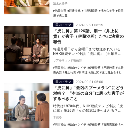
んで弁護士となり、一旦は法曹界から離
清水久美子
れ、再び裁判…
池田朱那
渡邉美穂
川床明日香
清水久美子
片岡
凜
虎に翼
2024.09.21 08:15
国内ドラマ
『虎に翼』第126話、朋一（井上祐
貴）が寅子（伊藤沙莉）たちに決意の
報告
毎週月曜日から金曜日まで放送されている
NHK連続テレビ小説『虎に翼』（土曜日は1
週間の振り返り）。9月23日放送の第126話
リアルサウンド映画部
では…
岡田将生
松山ケンイチ
伊藤沙莉
戸塚純貴
土居
志央梨
井上祐貴
片岡凜
虎に翼
虎に翼あらすじ
2024.09.21 05:00
国内ドラマ
『虎に翼』“最凶のブーメラン”にどう
対峙？ “本当の自分”に戻った寅子が
するべきこと
時代は1970年代、NHK連続テレビ小説『虎
に翼』第25週「女の知恵は後へまわる？」
では、還暦間近の寅子（伊藤沙莉）が「一
木俣冬
周回っ…
岡田将生
松山ケンイチ
伊藤沙莉
吉田恵里香
木