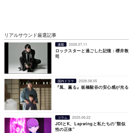
リアルサウンド厳選記事
2026.07.11
連載
ロックスターと過ごした記憶：櫻井敦
司
2026.08.05
国内ドラマ
『風、薫る』板橋駿谷の安心感が光る
2025.06.22
コラム
JOIとK、Lapwingと私たちの“類似
性の正体”