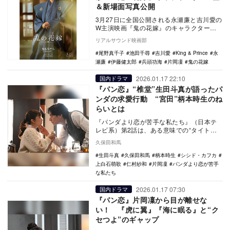
＆新場面写真公開
3月27日に全国公開される永瀬廉と吉川愛の
W主演映画『鬼の花嫁』のキャラクターポ
スター5種と新場面写真が公開された。 本
リアルサウンド映画部
作は…
尾野真千子
池田千尋
吉川愛
King & Prince
永
瀬廉
伊藤健太郎
兵頭功海
片岡凜
鬼の花嫁
2026.01.17 22:10
国内ドラマ
『パン恋』“椎堂”生田斗真が語ったパ
ンダの求愛行動 “宮田”柄本時生のね
らいとは
『パンダより恋が苦手な私たち』（日本テ
レビ系）第2話は、ある意味での“タイトル
回収”と呼ぶべきか、このドラマの軸となる
久保田和馬
であろう“…
生田斗真
久保田和馬
柄本時生
シシド・カフカ
上白石萌歌
仁村紗和
片岡凜
パンダより恋が苦手
な私たち
2026.01.17 07:30
国内ドラマ
『パン恋』片岡凜から目が離せな
い！ 『虎に翼』『海に眠る』と“ク
セつよ”のギャップ