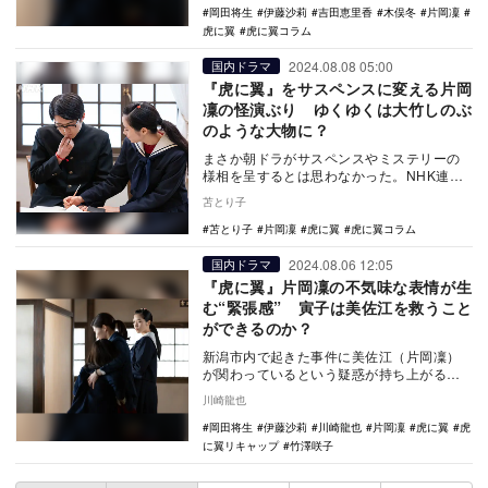
岡田将生
伊藤沙莉
吉田恵里香
木俣冬
片岡凜
虎に翼
虎に翼コラム
2024.08.08 05:00
国内ドラマ
『虎に翼』をサスペンスに変える片岡
凜の怪演ぶり ゆくゆくは大竹しのぶ
のような大物に？
まさか朝ドラがサスペンスやミステリーの
様相を呈するとは思わなかった。NHK連続
テレビ小説『虎に翼』では、新潟地家裁三
苫とり子
条支部の支部…
苫とり子
片岡凜
虎に翼
虎に翼コラム
2024.08.06 12:05
国内ドラマ
『虎に翼』片岡凜の不気味な表情が生
む“緊張感” 寅子は美佐江を救うこと
ができるのか？
新潟市内で起きた事件に美佐江（片岡凜）
が関わっているという疑惑が持ち上がる。
美佐江に関しては数々の不明な点があった
川崎龍也
が、ここにきて…
岡田将生
伊藤沙莉
川崎龍也
片岡凜
虎に翼
虎
に翼リキャップ
竹澤咲子