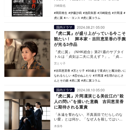
問題と向き合うことになる。『虎に翼』
川崎龍也
（NHK総合）第…
岡田将生
伊藤沙莉
池田朱那
川崎龍也
片岡凜
虎に翼
ハ・ヨンス
虎に翼コラム
2024.08.21 05:00
国内ドラマ
『虎に翼』が盛り上がっている今こそ
観たい！ 脚本家・吉田恵里香の手腕
が光る3作品
『虎に翼』（NHK総合）第21週のサブタイ
トルは「貞女は二夫に見えず？」。「貞淑
な女性は夫と死別あるいは離婚しても、再
苫とり子
び他の夫を…
吉田恵里香
苫とり子
30歳まで童貞だと魔法使いに
なれるらしい
恋せぬふたり
片岡凜
生理のおじさ
んとその娘
虎に翼
虎に翼コラム
2024.08.10 05:00
国内ドラマ
『虎に翼』片岡凜演じる美佐江の“殺
人の問い”を描いた意義 吉田恵里香
に期待される重責
「永遠を誓わない、不真面目でだらしのな
い愛」とは何か。「なぜ人を殺してはいけ
ないか」――朝ドラことNHK連続テレビ小説
木俣冬
『虎に翼』…