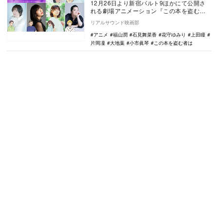
12月26日より新宿バルト9ほかにて公開さ
れる劇場アニメーション『この本を盗む者
は』の追加キャストとして、大地葉、小市
リアルサウンド映画部
眞琴、花守…
アニメ
福山潤
石見舞菜香
花守ゆみり
上田瞳
片岡凜
大地葉
小市眞琴
この本を盗む者は