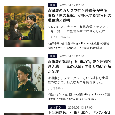
2026.04.09 07:30
映画
永瀬廉のカリスマ性と映像美が光る
映画『鬼の花嫁』が提示する実写化の
現在地と道標
クレハによる大ヒット和風恋愛ファンタジ
ーを、池田千尋監督が実写映画化した映画
『鬼の花嫁』が劇場公開中。「あやかしと
アナイス（ANAIS）
人間が共存する…
池田千尋
吉川愛
King & Prince
永瀬廉
伊藤健
太郎
アナイス（ANAIS）
片岡凜
鬼の花嫁
2026.04.08 07:30
映画
永瀬廉が体現する“重め”な愛と圧倒的
没入感 『鬼の花嫁』で切り拓いた新
たな扉
永瀬廉が、ファンタジーという独特な世界
観のなかで、新たな魅力を開花させた。シ
リーズ累計580万部を突破したクレハによる
よしはらゆう
大ヒット作…
弱虫ペダル
吉川愛
永瀬廉
King ＆ Prince
伊藤
健太郎
片岡凜
鬼の花嫁
よしはらゆう
2026.03.13 17:00
国内ドラマ
上白石萌歌、生田斗真ら、『パンダよ