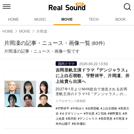
HOME
MUSIC
MOVIE
TECH
BOOK
HOME
MOVIE
片岡凜
片岡凜の記事・ニュース・画像一覧
(83件)
片岡凜の記事・ニュース・画像一覧です
2026.06.22 13:50
国内ドラマ
吉岡里帆主演ドラマ『デンジャラス』
に上白石萌歌、宇野祥平、片岡凜、井
上祐貴ら出演へ
2027年1月よりNHK総合で放送される吉岡
里帆主演のドラマ10『デンジャラス』の追
加キャストとして、上白石萌歌、宇野祥
リアルサウンド映画部
平、片岡…
宇野祥平
中村ゆり
吉岡里帆
上白石萌歌
菅原大
吉
オダギリジョー
芋生悠
三宅純
桐野夏生
井
上祐貴
高羽彩
デンジャラス
長田育恵
片岡凜
米内山陽子
松本優紀