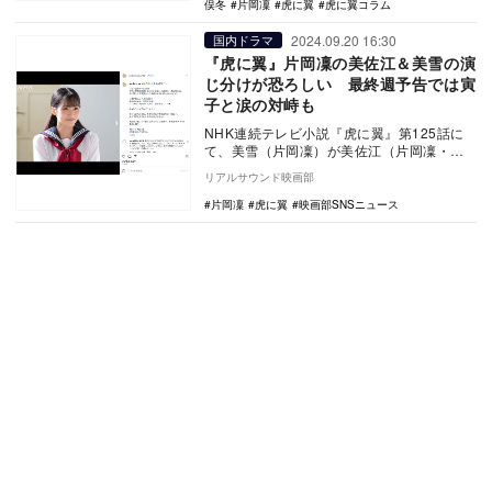
俣冬
片岡凜
虎に翼
虎に翼コラム
2024.09.20 16:30
国内ドラマ
『虎に翼』片岡凜の美佐江＆美雪の演
じ分けが恐ろしい 最終週予告では寅
子と涙の対峙も
NHK連続テレビ小説『虎に翼』第125話に
て、美雪（片岡凜）が美佐江（片岡凜・二
役）の娘であることが明らかになった。
リアルサウンド映画部
『虎に…
片岡凜
虎に翼
映画部SNSニュース