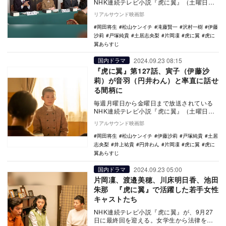
NHK連続テレビ小説『虎に翼』（土曜日は1
週間の振り返り）。9月25日放送の第128話
リアルサウンド映画部
では…
岡田将生
松山ケンイチ
滝藤賢一
沢村一樹
伊藤
沙莉
戸塚純貴
土居志央梨
片岡凜
虎に翼
虎に
翼あらすじ
2024.09.23 08:15
国内ドラマ
『虎に翼』第127話、寅子（伊藤沙
莉）が音羽（円井わん）と率直に話せ
る間柄に
毎週月曜日から金曜日まで放送されている
NHK連続テレビ小説『虎に翼』（土曜日は1
週間の振り返り）。9月24日放送の第127話
リアルサウンド映画部
では…
岡田将生
松山ケンイチ
伊藤沙莉
戸塚純貴
土居
志央梨
井上祐貴
円井わん
片岡凜
虎に翼
虎に
翼あらすじ
2024.09.23 05:00
国内ドラマ
片岡凜、渡邉美穂、川床明日香、池田
朱那 『虎に翼』で活躍した若手女性
キャストたち
NHK連続テレビ小説『虎に翼』が、9月27
日に最終回を迎える。女学生から法律を学