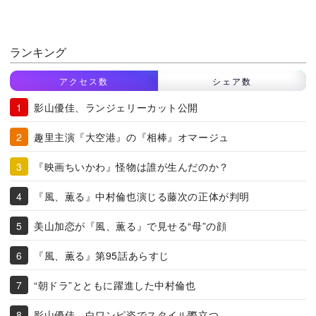
ランキング
アクセス数
シェア数
影山優佳、ランジェリーカット公開
趣里主演『大空港』の『相棒』オマージュ
『映画ちいかわ』怪物は誰が生んだのか？
『風、薫る』中村倫也演じる藤次の正体が判明
美山加恋が『風、薫る』で見せる“母”の顔
『風、薫る』第95話あらすじ
“朝ドラ”とともに躍進した中村倫也
影山優佳、白ワンピ姿でスタイル際立つ