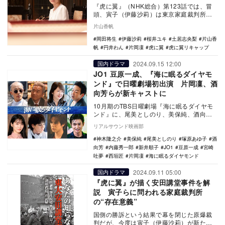
『虎に翼』（NHK総合）第123話では、冒
頭、寅子（伊藤沙莉）は東京家庭裁判所の
面々に少年法改正に関する意見を求めた。
片山香帆
さまざまな…
岡田将生
伊藤沙莉
桜井ユキ
土居志央梨
片山香
帆
円井わん
片岡凜
虎に翼
虎に翼リキャップ
2024.09.15 12:00
国内ドラマ
JO1 豆原一成、『海に眠るダイヤモ
ンド』で日曜劇場初出演 片岡凜、酒
向芳らが新キャストに
10月期のTBS日曜劇場『海に眠るダイヤモ
ンド』に、尾美としのり、美保純、酒向
芳、宮崎吐夢、内藤秀一郎、西垣匠、豆原
リアルサウンド映画部
一成（JO1…
神木隆之介
美保純
尾美としのり
塚原あゆ子
酒
向芳
内藤秀一郎
新井順子
JO1
豆原一成
宮崎
吐夢
西垣匠
片岡凜
海に眠るダイヤモンド
2024.09.11 05:00
国内ドラマ
『虎に翼』が描く安田講堂事件を解
説 寅子らに問われる家庭裁判所
の“存在意義”
国側の勝訴という結果で幕を閉じた原爆裁
判だが、今度は寅子（伊藤沙莉）が新たな