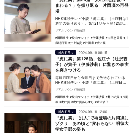
まわる？」を振り返る 片岡凜の再登
場
NHK連続テレビ小説『虎に翼』（土曜日は1
週間の振り返り）。第121話から第125話ま
での第25週「女の知恵は後へまわる？」を
リアルサウンド映画部
振…
岡田将生
松山ケンイチ
伊藤沙莉
吉田恵里香
川
床明日香
井上祐貴
片岡凜
虎に翼
2024.09.19 08:15
国内ドラマ
『虎に翼』第125話、佐江子（辻沢杏
子）が寅子（伊藤沙莉）に驚きの事実
を突きつける
毎週月曜日から金曜日まで放送されている
NHK連続テレビ小説『虎に翼』（土曜日は1
週間の振り返り）。9月20日放送の第125話
リアルサウンド映画部
では…
岡田将生
松山ケンイチ
伊藤沙莉
井上祐貴
片岡
凜
虎に翼
虎に翼あらすじ
辻沢杏子
2024.09.18 12:00
国内ドラマ
『虎に翼』“別人”で再登場の片岡凜に
ゾクリ あの頃と“変わらない”明律大
学女子部の姿も