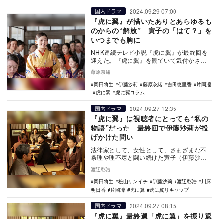
2024.09.29 07:00
国内ドラマ
『虎に翼』が描いたありとあらゆるも
のからの“解放” 寅子の「はて？」を
いつまでも胸に
NHK連続テレビ小説『虎に翼』が最終回を
迎えた。『虎に翼』を観ていて気付かされ
たことが2つある。 1つは、私がこれまで
藤原奈緒
抱いて…
岡田将生
伊藤沙莉
藤原奈緒
吉田恵里香
片岡凜
虎に翼
虎に翼コラム
2024.09.27 12:35
国内ドラマ
『虎に翼』は視聴者にとっても“私の
物語”だった 最終回で伊藤沙莉が投
げかけた問い
法律家として、女性として、さまざまな不
条理や理不尽と闘い続けた寅子（伊藤沙
莉）たちの物語『虎に翼』（NHK総合）が9
渡辺彰浩
月27日に最…
岡田将生
松山ケンイチ
伊藤沙莉
渡辺彰浩
川床
明日香
片岡凜
虎に翼
虎に翼リキャップ
2024.09.27 08:15
国内ドラマ
『虎に翼』最終週「虎に翼」を振り返