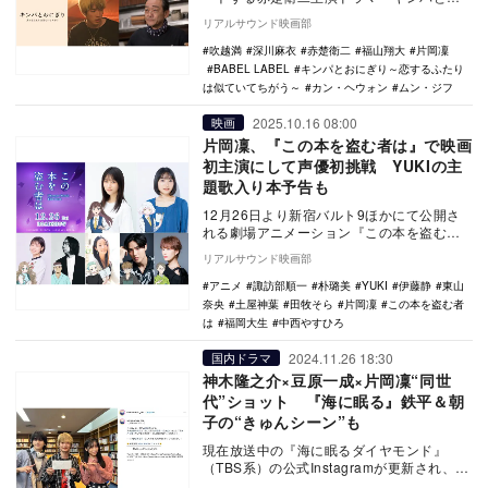
にぎり～恋するふたりは似ていてちがう
リアルサウンド映画部
～』の追加…
吹越満
深川麻衣
赤楚衛二
福山翔大
片岡凜
BABEL LABEL
キンパとおにぎり～恋するふたり
は似ていてちがう～
カン・ヘウォン
ムン・ジフ
2025.10.16 08:00
映画
片岡凜、『この本を盗む者は』で映画
初主演にして声優初挑戦 YUKIの主
題歌入り本予告も
12月26日より新宿バルト9ほかにて公開さ
れる劇場アニメーション『この本を盗む者
は』の主演を片岡凜が務めることが決定。
リアルサウンド映画部
あわせてメ…
アニメ
諏訪部順一
朴璐美
YUKI
伊藤静
東山
奈央
土屋神葉
田牧そら
片岡凜
この本を盗む者
は
福岡大生
中西やすひろ
2024.11.26 18:30
国内ドラマ
神木隆之介×豆原一成×片岡凜“同世
代”ショット 『海に眠る』鉄平＆朝
子の“きゅんシーン”も
現在放送中の『海に眠るダイヤモンド』
（TBS系）の公式Instagramが更新され、玲
央（神木隆之介）と星也（豆原一成）、千