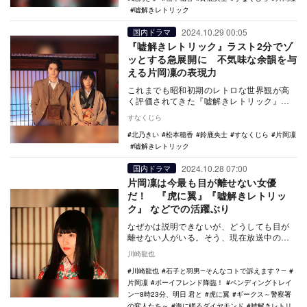
嘘解きレトリック
2024.10.29 00:05
国内ドラマ
『嘘解きレトリック』ラスト2分でゾ
ッとする急展開に 不気味な余韻を与
える片岡凜の表現力
これまでも昭和初期のレトロな世界観が高
く評価されてきた『嘘解きレトリック』
（フジテレビ系）。その世界観の構築に対
すなくじら
するスタッフのこ…
北乃きい
松本穂香
鈴鹿央士
すなくじら
片岡凜
嘘解きレトリック
2024.10.28 07:00
国内ドラマ
片岡凜は今最も目が離せない女優
だ！ 『虎に翼』『嘘解きレトリッ
ク』 などでの活躍ぶり
なぜかは説明できないが、どうしても目が
離せない人がいる。そう、現在放送中の
『海に眠るダイヤモンド』（TBS系）に出
川崎龍也
演中で、鈴鹿央…
川崎龍也
石子と羽男―そんなコトで訴えます？―
片岡凜
ボーイフレンド降臨！
ペンディングトレイ
ン―8時23分、明日 君と
虎に翼
ギークス～警察署
の変人たち～
海に眠るダイヤモンド
嘘解きレトリ