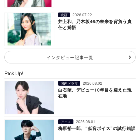
2026.07.22
映画
井上和、乃木坂46の未来を背負う責
任と覚悟
インタビュー記事一覧
Pick Up!
2026.08.02
国内ドラマ
白石聖、デビュー10年目を迎えた現
在地
2026.08.01
アニメ
梅原裕一郎、“低音ボイス”の試行錯誤