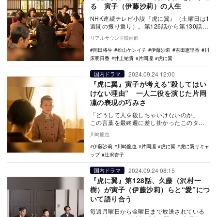
る 寅子（伊藤沙莉）の人生
NHK連続テレビ小説『虎に翼』（土曜日は1
週間の振り返り）。第126話から第130話ま
での最終週「虎に翼」を振り返る。 第1…
リアルサウンド映画部
岡田将生
松山ケンイチ
伊藤沙莉
吉田恵里香
川
床明日香
井上祐貴
片岡凜
虎に翼
2024.09.24 12:00
国内ドラマ
『虎に翼』寅子が考える“殺してはい
けない理由” 一人二役を演じた片岡
凜の表現の巧みさ
「どうして人を殺しちゃいけないのか」
この言葉を最終週に差し掛かったこのタイ
ミングでもう一度聞くことになるとは思っ
川崎龍也
てもいなか…
伊藤沙莉
川崎龍也
片岡凜
虎に翼
虎に翼リキャ
ップ
辻沢杏子
2024.09.24 08:15
国内ドラマ
『虎に翼』第128話、久藤（沢村一
樹）が寅子（伊藤沙莉）らと“愛”につ
いて語り合う
毎週月曜日から金曜日まで放送されている