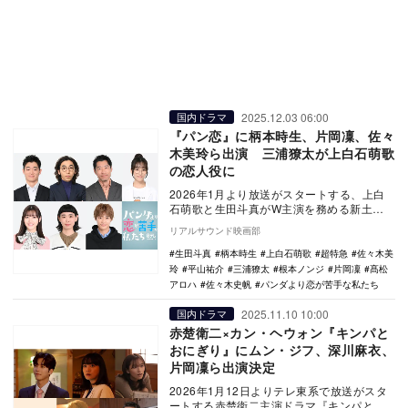
2025.12.03 06:00
国内ドラマ
『パン恋』に柄本時生、片岡凜、佐々
木美玲ら出演 三浦獠太が上白石萌歌
の恋人役に
2026年1月より放送がスタートする、上白
石萌歌と生田斗真がW主演を務める新土曜
ドラマ『パンダより恋が苦手な私たち』
リアルサウンド映画部
（日本テレビ…
生田斗真
柄本時生
上白石萌歌
超特急
佐々木美
玲
平山祐介
三浦獠太
根本ノンジ
片岡凜
髙松
アロハ
佐々木史帆
パンダより恋が苦手な私たち
2025.11.10 10:00
国内ドラマ
赤楚衛二×カン・ヘウォン『キンパと
おにぎり』にムン・ジフ、深川麻衣、
片岡凜ら出演決定
2026年1月12日よりテレ東系で放送がスタ
ートする赤楚衛二主演ドラマ『キンパとお