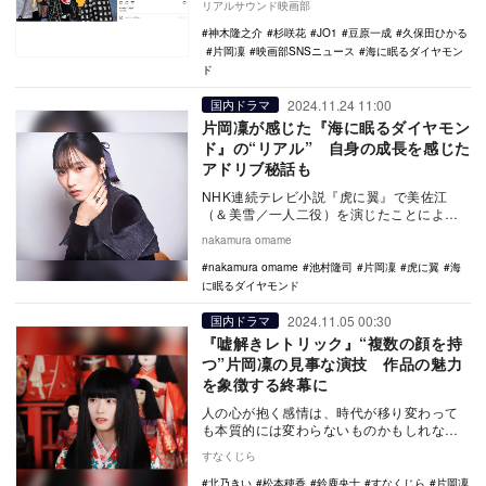
リアルサウンド映画部
景（…
神木隆之介
杉咲花
JO1
豆原一成
久保田ひかる
片岡凜
映画部SNSニュース
海に眠るダイヤモン
ド
2024.11.24 11:00
国内ドラマ
片岡凜が感じた『海に眠るダイヤモン
ド』の“リアル” 自身の成長を感じた
アドリブ秘話も
NHK連続テレビ小説『虎に翼』で美佐江
（＆美雪／一人二役）を演じたことによ
り、街中でも役名で呼ばれるほど注目を浴
nakamura omame
びた片岡凜。朝ド…
nakamura omame
池村隆司
片岡凜
虎に翼
海
に眠るダイヤモンド
2024.11.05 00:30
国内ドラマ
『嘘解きレトリック』“複数の顔を持
つ”片岡凜の見事な演技 作品の魅力
を象徴する終幕に
人の心が抱く感情は、時代が移り変わって
も本質的には変わらないものかもしれな
い。特に恐怖や悲しみといった深い感情
すなくじら
は、まるで風習のよ…
北乃きい
松本穂香
鈴鹿央士
すなくじら
片岡凜