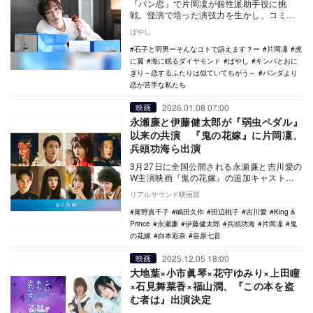
『パン恋』で片岡凜が個性派助手役に挑
戦。怪演で培った演技力を生かし、コミカ
ルな新境地を見せる。
ばやし
石子と羽男ーそんなコトで訴えます？ー
片岡凜
虎
に翼
海に眠るダイヤモンド
ばやし
キンパとおに
ぎり～恋するふたりは似ていてちがう～
パンダより
恋が苦手な私たち
2026.01.08 07:00
映画
永瀬廉と伊藤健太郎が『弱虫ペダル』
以来の共演 『鬼の花嫁』に片岡凜、
兵頭功海ら出演
3月27日に全国公開される永瀬廉と吉川愛の
W主演映画『鬼の花嫁』の追加キャストと
して、伊藤健太郎、片岡凜など8名の出演が
リアルサウンド映画部
決定。あ…
尾野真千子
嶋田久作
田辺桃子
吉川愛
King &
Prince
永瀬廉
伊藤健太郎
兵頭功海
片岡凜
鬼
の花嫁
白本彩奈
谷原七音
2025.12.05 18:00
映画
大地葉×小市眞琴×花守ゆみり×上田瞳
×石見舞菜香×福山潤、『この本を盗
む者は』出演決定