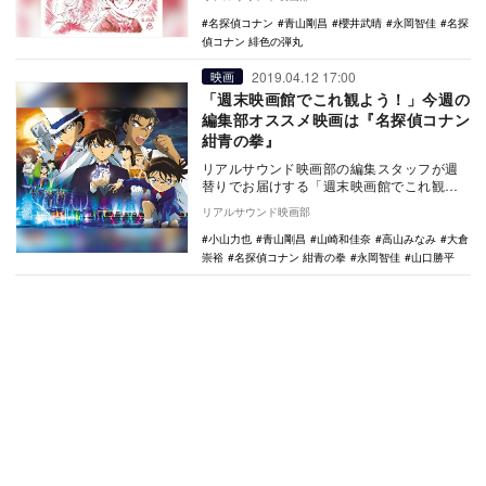
ること…
名探偵コナン
青山剛昌
櫻井武晴
永岡智佳
名探
偵コナン 緋色の弾丸
2019.04.12 17:00
映画
「週末映画館でこれ観よう！」今週の
編集部オススメ映画は『名探偵コナン
紺青の拳』
リアルサウンド映画部の編集スタッフが週
替りでお届けする「週末映画館でこれ観よ
う！」。毎週末にオススメ映画・特集上映
リアルサウンド映画部
をご紹介。今週…
小山力也
青山剛昌
山崎和佳奈
高山みなみ
大倉
崇裕
名探偵コナン 紺青の拳
永岡智佳
山口勝平