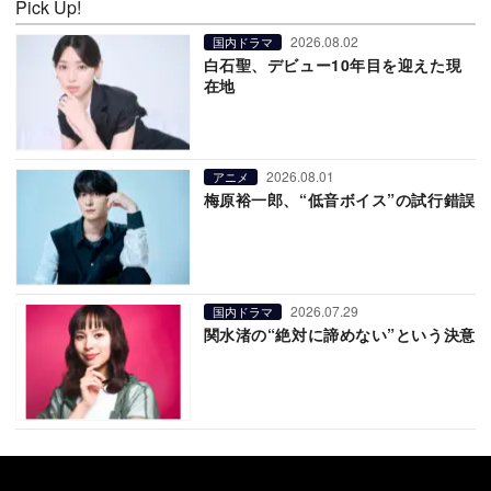
Pick Up!
2026.08.02
国内ドラマ
白石聖、デビュー10年目を迎えた現
在地
2026.08.01
アニメ
梅原裕一郎、“低音ボイス”の試行錯誤
2026.07.29
国内ドラマ
関水渚の“絶対に諦めない”という決意