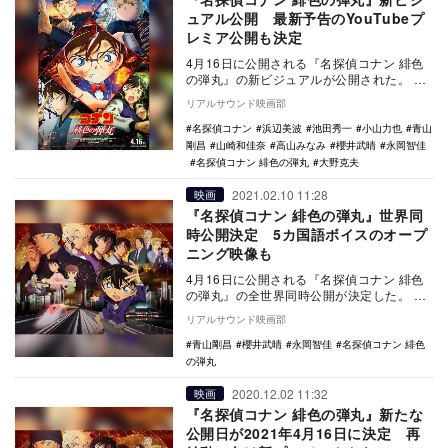
ュアル公開 最新予告のYouTubeプ
レミア公開も決定
4月16日に公開される『名探偵コナン 緋色
の弾丸』の新ビジュアルが公開された。
2019年4月に公開された劇場版23作目…
リアルサウンド映画部
名探偵コナン
浜辺美波
池田秀一
小山力也
青山
剛昌
山崎和佳奈
高山みなみ
櫻井武晴
永岡智佳
名探偵コナン 緋色の弾丸
大野克夫
2021.02.10 11:28
映画
『名探偵コナン 緋色の弾丸』世界同
時公開決定 5カ国語ボイスのオープ
ニング映像も
4月16日に公開される『名探偵コナン 緋色
の弾丸』の全世界同時公開が決定した。
2019年4月に公開された劇場版23作目
リアルサウンド映画部
『名…
青山剛昌
櫻井武晴
永岡智佳
名探偵コナン 緋色
の弾丸
2020.12.02 11:32
映画
『名探偵コナン 緋色の弾丸』新たな
公開日が2021年4月16日に決定 再