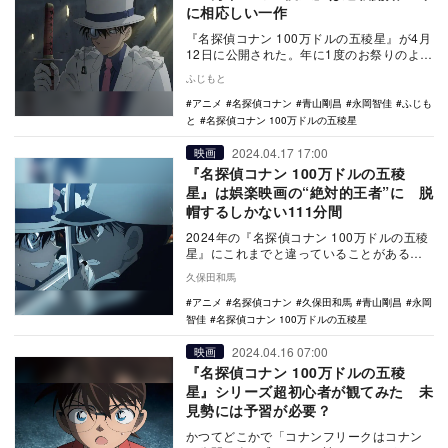
に相応しい一作
『名探偵コナン 100万ドルの五稜星』が4月
12日に公開された。年に1度のお祭りのよう
に、映画館は既にコナンフィーバー。シリ
ふじもと
ーズ…
アニメ
名探偵コナン
青山剛昌
永岡智佳
ふじも
と
名探偵コナン 100万ドルの五稜星
2024.04.17 17:00
映画
『名探偵コナン 100万ドルの五稜
星』は娯楽映画の“絶対的王者”に 脱
帽するしかない111分間
2024年の『名探偵コナン 100万ドルの五稜
星』にこれまでと違っていることがあると
すれば、それは昨年の『名探偵コナン 黒鉄
久保田和馬
の魚…
アニメ
名探偵コナン
久保田和馬
青山剛昌
永岡
智佳
名探偵コナン 100万ドルの五稜星
2024.04.16 07:00
映画
『名探偵コナン 100万ドルの五稜
星』シリーズ超初心者が観てみた 未
見勢には予習が必要？
かつてどこかで「コナンフリークはコナン