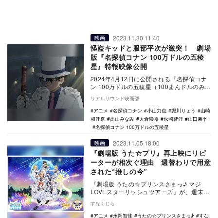
2023.11.30 11:40
映画
怪盗キッドと服部平次が激突！ 劇場
版『名探偵コナン 100万ドルの五稜
星』特報映像公開
2024年4月12日に公開される『名探偵コナ
ン 100万ドルの五稜星（100まんドルのみち
しるべ）』の特報映像とあらすじが公開
リアルサウンド映画部
さ…
アニメ
名探偵コナン
小山力也
堀川りょう
山崎
和佳奈
高山みなみ
大倉崇裕
永岡智佳
山口勝平
名探偵コナン 100万ドルの五稜星
2023.11.05 18:00
映画
『劇場版 うた☆プリ』再上映にリピ
ーターが相次ぐ理由 週替わりで用意
された“推しの今”
『劇場版 うたの☆プリンスさまっ♪ マジ
LOVEスターリッシュツアーズ』が、週末全
国興行成績ランキングでトップ10入りを果
すなくじら
たした…
アニメ
永岡智佳
うたの☆プリンスさまっ♪
すな