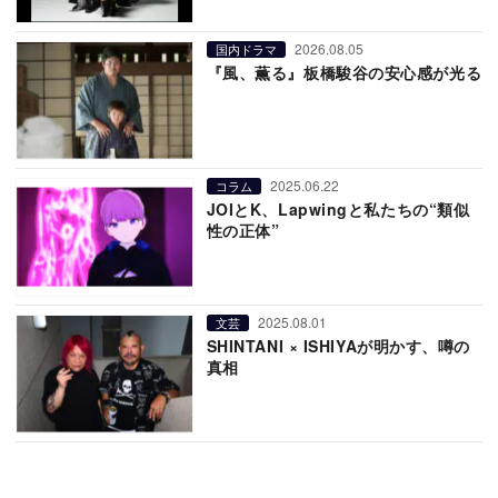
2026.08.05
国内ドラマ
『風、薫る』板橋駿谷の安心感が光る
2025.06.22
コラム
JOIとK、Lapwingと私たちの“類似
性の正体”
2025.08.01
文芸
SHINTANI × ISHIYAが明かす、噂の
真相