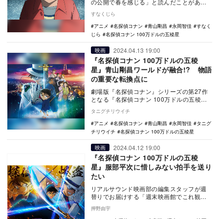
の公開で春を感じる」と読んだことがあ
る。そして今年もいよいよ、コナンの季節
すなくじら
がやってきた。“…
アニメ
名探偵コナン
青山剛昌
永岡智佳
すなく
じら
名探偵コナン 100万ドルの五稜星
2024.04.13 19:00
映画
『名探偵コナン 100万ドルの五稜
星』青山剛昌ワールドが融合!? 物語
の重要な転換点に
劇場版『名探偵コナン』シリーズの第27作
となる『名探偵コナン 100万ドルの五稜
星』が4月12日に公開となって、北海道の函
タニグチリウイチ
館を舞…
アニメ
名探偵コナン
青山剛昌
永岡智佳
タニグ
チリウイチ
名探偵コナン 100万ドルの五稜星
2024.04.12 19:00
映画
『名探偵コナン 100万ドルの五稜
星』服部平次に惜しみない拍手を送り
たい
リアルサウンド映画部の編集スタッフが週
替りでお届けする「週末映画館でこれ観よ
う！」。毎週末にオススメ映画・特集上映
押野由宇
をご紹介。今週…