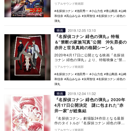
開された。 2019年4月に公開された…
リアルサウンド映画部
名探偵コナン
池田秀一
小山力也
青山剛昌
山崎
和佳奈
高山みなみ
永岡智佳
名探偵コナン 緋色の
弾丸
2019.12.05 13:10
映画
『名探偵コナン 緋色の弾丸』特報
＆“禁断の家族写真”公開 沖矢昴姿の
赤井と世良真純の格闘シーンも
2020年4月17日に公開となる映画『名探偵
コナン 緋色の弾丸』より、特報映像と“禁断
の家族写真”が公開された。 今年4…
リアルサウンド映画部
名探偵コナン
池田秀一
小山力也
青山剛昌
山崎
和佳奈
高山みなみ
永岡智佳
名探偵コナン 緋色の
弾丸
2019.12.04 11:32
映画
『名探偵コナン 緋色の弾丸』2020年
4月17日公開決定 謎に包まれた“赤
井一家”が総集結
『名探偵コナン』劇場版24作目となる最新
作のタイトルが『名探偵コナン 緋色の弾
丸』に決定し、2020年4月17日に公開され
リアルサウンド映画部