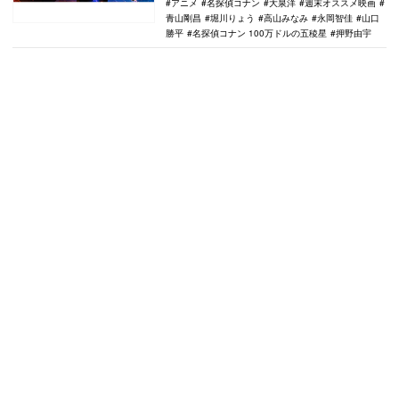
アニメ
名探偵コナン
大泉洋
週末オススメ映画
青山剛昌
堀川りょう
高山みなみ
永岡智佳
山口
勝平
名探偵コナン 100万ドルの五稜星
押野由宇