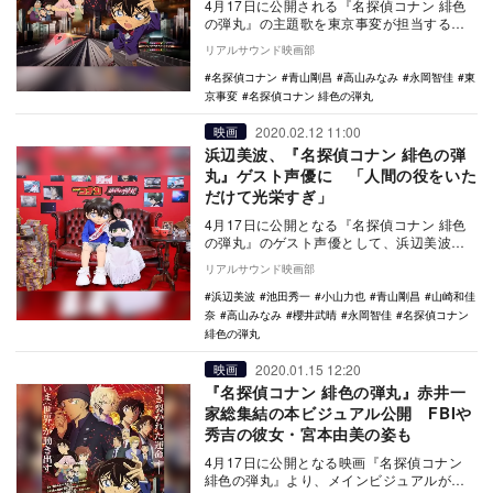
4月17日に公開される『名探偵コナン 緋色
の弾丸』の主題歌を東京事変が担当するこ
とが発表され、あわせて最新予告が公開さ
リアルサウンド映画部
れた。 …
名探偵コナン
青山剛昌
高山みなみ
永岡智佳
東
京事変
名探偵コナン 緋色の弾丸
2020.02.12 11:00
映画
浜辺美波、『名探偵コナン 緋色の弾
丸』ゲスト声優に 「人間の役をいた
だけて光栄すぎ」
4月17日に公開となる『名探偵コナン 緋色
の弾丸』のゲスト声優として、浜辺美波が
出演することが決定した。 昨年4月に公開
リアルサウンド映画部
され…
浜辺美波
池田秀一
小山力也
青山剛昌
山崎和佳
奈
高山みなみ
櫻井武晴
永岡智佳
名探偵コナン
緋色の弾丸
2020.01.15 12:20
映画
『名探偵コナン 緋色の弾丸』赤井一
家総集結の本ビジュアル公開 FBIや
秀吉の彼女・宮本由美の姿も
4月17日に公開となる映画『名探偵コナン
緋色の弾丸』より、メインビジュアルが公