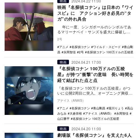
2024.04.22 11:00
映画
映画『名探偵コナン』は日本の『ワイ
スピ』に アクション好き必見の“タ
ガ”の外れ具合
年に一度、シンガポールのシンボルであ
るマリーナベイ・サンズを盛大に爆破した
り、オリンピックに際して国立競技場を破
2号
壊し尽したり…
アニメ
名探偵コナン
ワイルド・スピード
青山剛
昌
永岡智佳
2号
名探偵コナン 100万ドルの五稜星
2024.04.21 17:00
映画
『名探偵コナン 100万ドルの五稜
星』が持つ“衝撃”の意味 長い時間を
経て結ばれた点と点
『名探偵コナン 100万ドルの五稜星』がつ
いに公開2周目に突入。オープニング興収が
33億円超えというロケットスタートを記録
アナイス（ANAIS）
した本…
アニメ
名探偵コナン
青山剛昌
堀川りょう
高山
みなみ
大倉崇裕
アナイス（ANAIS）
永岡智佳
山口勝平
名探偵コナン 100万ドルの五稜星
2024.04.20 11:00
映画
劇場版『名探偵コナン』を支えた6人