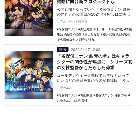
始動に向け新プロジェクトも
公開延期となっていた『名探偵コナン 緋色
の弾丸』の公開日が2021年4月16日に決定
し、公開に向けた新プロジェクトがスター
リアルサウンド映画部
トした…
名探偵コナン
浜辺美波
池田秀一
小山力也
青山
剛昌
山崎和佳奈
高山みなみ
櫻井武晴
永岡智佳
名探偵コナン 緋色の弾丸
2020.04.17 12:00
映画
『名探偵コナン 紺青の拳』はキャラ
クターの関係性が焦点に シリーズ初
の女性監督がもたらした偉業
ゴールデンウィーク興行でも主役といって
いいほどの注目を集めるのが劇場版『名探
偵コナン』シリーズだ。ファミリー層を中
井中カエル
心とした多くの…
名探偵コナン
青山剛昌
名探偵コナン 紺青の拳
井中カエル
永岡智佳