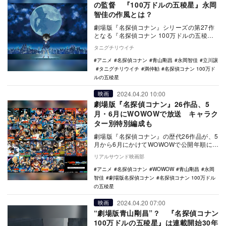
の監督 『100万ドルの五稜星』永岡
智佳の作風とは？
劇場版『名探偵コナン』シリーズの第27作
となる『名探偵コナン 100万ドルの五稜
星』が4月12日に公開された。前作『名探偵
タニグチリウイチ
コナン…
アニメ
名探偵コナン
青山剛昌
永岡智佳
立川譲
タニグチリウイチ
満仲勧
名探偵コナン 100万ド
ルの五稜星
2024.04.20 10:00
映画
劇場版『名探偵コナン』26作品、5
月・6月にWOWOWで放送 キャラク
ター別特別編成も
劇場版『名探偵コナン』の歴代26作品が、5
月から6月にかけてWOWOWで公開年順に放
送されることが決定した。 4月12日よ
リアルサウンド映画部
り…
アニメ
名探偵コナン
WOWOW
青山剛昌
永岡
智佳
劇場版名探偵コナン
名探偵コナン 100万ドル
の五稜星
2024.04.20 07:00
映画
“劇場版青山剛昌”？ 『名探偵コナン
100万ドルの五稜星』は連載開始30年