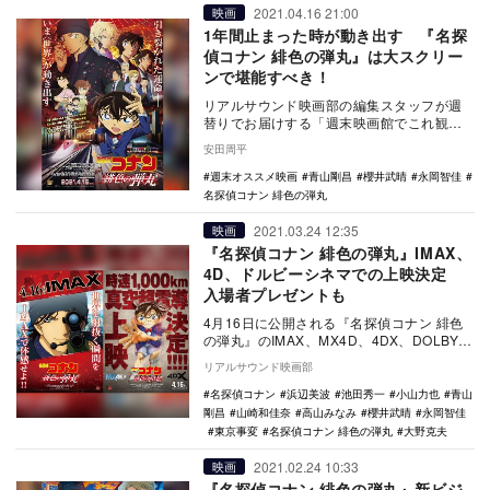
2021.04.16 21:00
映画
1年間止まった時が動き出す 『名探
偵コナン 緋色の弾丸』は大スクリー
ンで堪能すべき！
リアルサウンド映画部の編集スタッフが週
替りでお届けする「週末映画館でこれ観よ
う！」。毎週末にオススメ映画・特集上映
安田周平
をご紹介。今週…
週末オススメ映画
青山剛昌
櫻井武晴
永岡智佳
名探偵コナン 緋色の弾丸
2021.03.24 12:35
映画
『名探偵コナン 緋色の弾丸』IMAX、
4D、ドルビーシネマでの上映決定
入場者プレゼントも
4月16日に公開される『名探偵コナン 緋色
の弾丸』のIMAX、MX4D、4DX、DOLBY
CINEMAの同時公開が決定した。 …
リアルサウンド映画部
名探偵コナン
浜辺美波
池田秀一
小山力也
青山
剛昌
山崎和佳奈
高山みなみ
櫻井武晴
永岡智佳
東京事変
名探偵コナン 緋色の弾丸
大野克夫
2021.02.24 10:33
映画
『名探偵コナン 緋色の弾丸』新ビジ