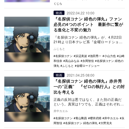
くじら
2022.04.22 10:00
映画
『名探偵コナン 緋色の弾丸』ファン
必見の4つのポイント 最新作に繋が
る進化と不変の魅力
『名探偵コナン 緋色の弾丸』が、4月22日
21時より日本テレビ系『金曜ロードショ
ー』で放送される。これは現在公開中の劇
ふじもと
場版最新作…
名探偵コナン
浜辺美波
池田秀一
小山力也
山崎
和佳奈
高山みなみ
永岡智佳
名探偵コナン 緋色の
弾丸
ふじもと
金曜ロードショー
2021.04.25 08:00
映画
『名探偵コナン 緋色の弾丸』赤井秀
一の“正義” 『ゼロの執行人』との対
比を考える
正義の反対は悪ではなく、また別の正義だ
という。真実は1つでも、正義はそれぞれの
人の分あるために、時には譲れないものを
井中カエル
守るためにぶ…
名探偵コナン
青山剛昌
櫻井武晴
井中カエル
永
岡智佳
名探偵コナン 緋色の弾丸
大野克夫