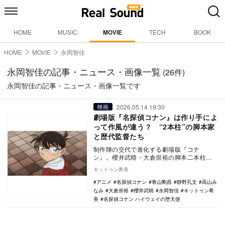
HOME
MUSIC
MOVIE
TECH
BOOK
HOME
MOVIE
永岡智佳
永岡智佳の記事・ニュース・画像一覧
(26件)
永岡智佳の記事・ニュース・画像一覧です
2026.05.14 19:30
映画
劇場版『名探偵コナン』は作り手によ
って作風が違う？ “2本柱”の脚本家
と歴代監督たち
制作陣の交代で進化する劇場版『コナ
ン』。櫻井武晴・大倉崇裕の脚本二本柱
と、永岡智佳・蓮井隆弘ら個性派監督が織
キットゥン希美
りなす作風の変遷を辿…
アニメ
名探偵コナン
青山剛昌
静野孔文
高山み
なみ
大倉崇裕
櫻井武晴
永岡智佳
キットゥン希
美
名探偵コナン ハイウェイの堕天使