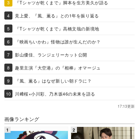
『Tシャツが乾くまで』脚本を生方美久が語る
見上愛、『風、薫る』との1年を振り返る
『Tシャツが乾くまで』高橋文哉の新境地
『映画ちいかわ』怪物は誰が生んだのか？
影山優佳、ランジェリーカット公開
趣里主演『大空港』の『相棒』オマージュ
『風、薫る』はなぜ新しい朝ドラに？
川﨑桜×小川彩、乃木坂46の未来を語る
17:13更新
画像ランキング