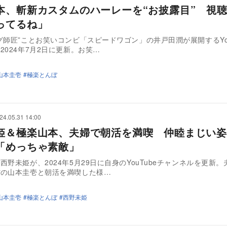
本、斬新カスタムのハーレーを“お披露目” 視
ってるね」
グ師匠”ことお笑いコンビ「スピードワゴン」の井戸田潤が展開するYou
2024年7月2日に更新。お笑…
山本圭壱
極楽とんぼ
24.05.31 14:00
姫＆極楽山本、夫婦で朝活を満喫 仲睦まじい姿
「めっちゃ素敵」
西野未姫が、2024年5月29日に自身のYouTubeチャンネルを更新
ぼの山本圭壱と朝活を満喫した様…
山本圭壱
極楽とんぼ
西野未姫