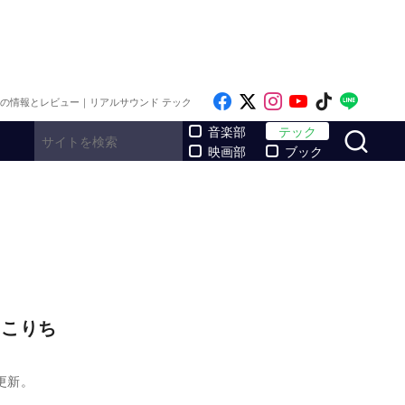
Like on Facebook
Follow on x
Follow on Inst
Follow on Y
Follow on
Follo
メの情報とレビュー｜リアルサウンド テック
サ
音楽部
テック
映画部
ブック
にこりち
更新。