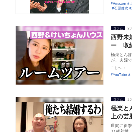
Amazon
石原健次
20
コラム
西野未
ー 収
極楽とんぼ
が、夫婦で
こじへい
YouTube
20
コラム
極楽と
上の芸
世間に衝撃
31歳差婚