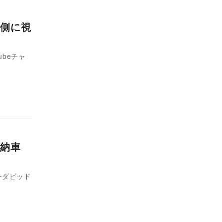
側に視
ubeチャ
に納車
ーダビッド