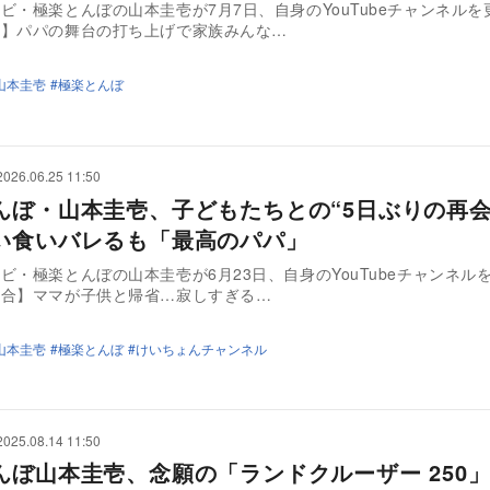
ビ・極楽とんぼの山本圭壱が7月7日、自身のYouTubeチャンネルを
い】パパの舞台の打ち上げで家族みんな…
山本圭壱
極楽とんぼ
2026.06.25 11:50
んぼ・山本圭壱、子どもたちとの“5日ぶりの再会
い食いバレるも「最高のパパ」
ビ・極楽とんぼの山本圭壱が6月23日、自身のYouTubeチャンネル
集合】ママが子供と帰省…寂しすぎる…
山本圭壱
極楽とんぼ
けいちょんチャンネル
2025.08.14 11:50
んぼ山本圭壱、念願の「ランドクルーザー 250