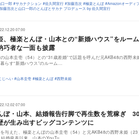
山口一郎
サカナクション
佐久間宣行
加藤浩次
極楽とんぼ
Amazonオーディ
加藤浩次と山口一郎のとんぼとサカナ プロデュース by 佐久間宣行
22.12.20 07:00
姫、極楽とんぼ・山本との“新婚ハウス”をルー
納巧者な一面も披露
の山本圭壱（54）との“31歳差婚”で話題を呼んだ元AKB48の西野未
暮らす“新婚ハウス”のルーム…
こじへい
山本圭壱
極楽とんぼ
西野未姫
22.12.02 07:00
んぼ・山本、結婚報告行脚で再生数を荒稼ぎ 3
歴が生み出すビッグコンテンツに
を与えた、極楽とんぼの山本圭壱（54）と元AKB48の西野未姫（2
。結婚発表以来、山本のYouTu…