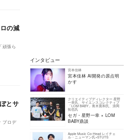
キロの減
。「頑張ら
インタビュー
宮本佳林
宮本佳林 AI開発の原点明
かす
クリエイティブディレクター 星野
んぼとサ
一幸氏、サイエンスコレクティブ
「LOM BABY」青木寛和氏、浪岡
拓也氏
セガ・星野一幸 × LOM
BABY鼎談
 プロデ
Apple Music Co-Head レイチェ
ル・ニューマン氏×STUTS