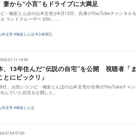
 妻から“小言”もドライブに大満足
ビ・極楽とんぼの山本圭壱が8月12日、自身のYouTubeチャンネル
タ ランドクルーザー 250」…
山本圭壱
極楽とんぼ
小林嵩弘
2024.07.11 19:49
本、13年住んだ“伝説の自宅”を公開 視聴者「
ことにビックリ」
7月9日、お笑いコンビ・極楽とんぼの山本圭壱が自身のYouTubeチャ
、住んでいた自宅を公開した。
山本圭壱
極楽とんぼ
24.07.04 07:00