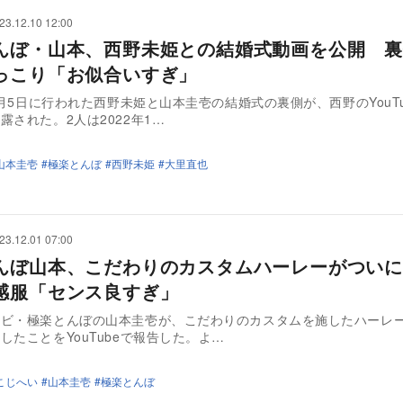
23.12.10 12:00
んぼ・山本、西野未姫との結婚式動画を公開 裏
っこり「お似合いすぎ」
12月5日に行われた西野未姫と山本圭壱の結婚式の裏側が、西野のYouT
露された。2人は2022年1…
山本圭壱
極楽とんぼ
西野未姫
大里直也
23.12.01 07:00
んぼ山本、こだわりのカスタムハーレーがつい
感服「センス良すぎ」
ンビ・極楽とんぼの山本圭壱が、こだわりのカスタムを施したハーレ
したことをYouTubeで報告した。よ…
こじへい
山本圭壱
極楽とんぼ