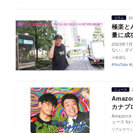
20
コラム
極楽と
量に成
2023年
ない」ダ
小林嵩弘
YouTube
ニュース
Ama
カナプ
Amazo
ュース b
リアルサウン