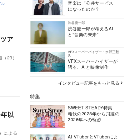
音楽は「公共サービス」
ブル
になったのか？
渋谷慶一郎
渋谷慶一郎が考えるAI
と“音楽の未来”
ムツア
VFXスーパーバイザー・水野正毅
氏
姫（23）
VFXスーパーバイザーが
語る、AIと映像制作
インタビュー記事をもっと見る
特集
SWEET STEADY特集
0年以
雌伏の2025年から飛躍の
2026年への軌跡
3）による
AI VTuberとVTuberによ