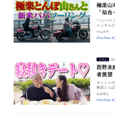
極楽山
「似合
“ハンバー
ャンネルが
中山洋平
YouTube
20
コラム
西野未
者羨望
タレントの
極楽とん
向原康太
YouTube