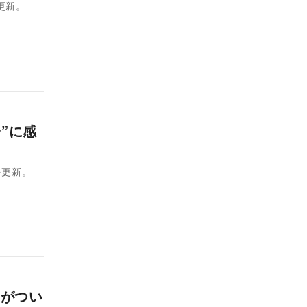
更新。
”に感
を更新。
」がつい