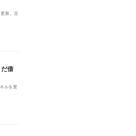
を更新。念
まだ借
ンネルを更