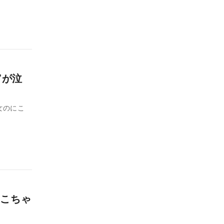
”が泣
女のにこ
こちゃ