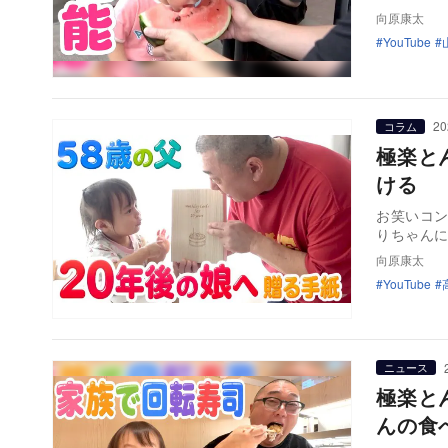
向原康太
YouTube
20
コラム
極楽と
ける 
お笑いコン
りちゃん
向原康太
YouTube
ニュース
極楽と
んの食