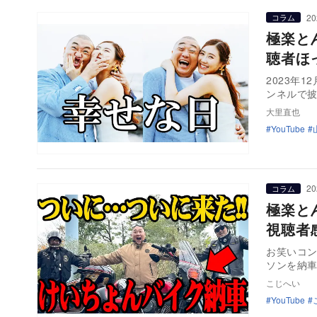
20
コラム
極楽と
聴者ほ
2023年
ンネルで披
大里直也
YouTube
20
コラム
極楽と
視聴者
お笑いコ
ソンを納車
こじへい
YouTube