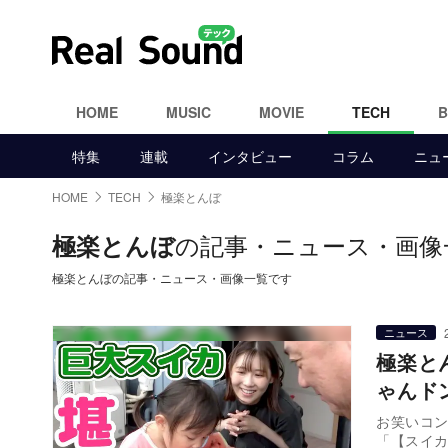
HOME
MUSIC
MOVIE
TECH
特集
連載
インタビュー
コラム
ニュ
HOME
TECH
極楽とんぼ
の記事・ニュース・画像
極楽とんぼ
極楽とんぼの記事・ニュース・画像一覧です
ニュース
極楽と
ゃんド
お笑いコン
「【スイ