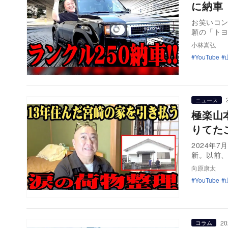
に納車
お笑いコン
願の「トヨ
小林嵩弘
YouTube
ニュース
極楽山
りてた
2024年
新。以前
向原康太
YouTube
20
コラム