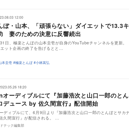
23.08.03 12:00
んぼ・山本、「頑張らない」ダイエットで13.3
功 妻のための決意に反響続出
7月31日、極楽とんぼの山本圭壱が自身のYouTubeチャンネルを更新
イエット企画の終了を告げるとと…
山本圭壱
極楽とんぼ
小林嵩弘
2023.05.26 18:20
zonオーディブルにて『加藤浩次と山口一郎のと
ロデュース by 佐久間宣行』配信開始
nオーディブルにて、6月9日より『加藤浩次と山口一郎のとんぼとサカナ
y 佐久間宣行』が配信される。 …
ドテック編集部