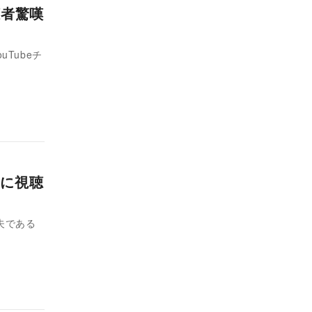
聴者驚嘆
Tubeチ
に視聴
。夫である