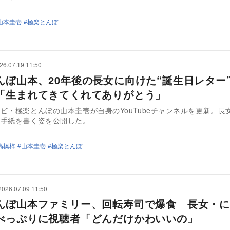
山本圭壱
極楽とんぼ
26.07.19 11:50
んぼ山本、20年後の長女に向けた“誕生日レター
「生まれてきてくれてありがとう」
ビ・極楽とんぼの山本圭壱が自身のYouTubeチャンネルを更新。長
に手紙を書く姿を公開した。
高橋梓
山本圭壱
極楽とんぼ
2026.07.09 11:50
んぼ山本ファミリー、回転寿司で爆食 長女・に
べっぷりに視聴者「どんだけかわいいの」