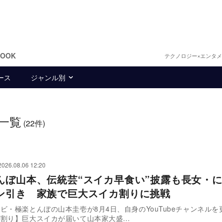
BOOK
テクノロジー×エンタ
ース
ジャンル別
一覧
(22件)
2026.08.06 12:20
んぼ山本、伝統芸“スイカ早食い”披露も長女・
ン引き 家族で巨大スイカ割りに挑戦
ビ・極楽とんぼの山本圭壱が8月4日、自身のYouTubeチャンネルを
カ割り】巨大スイカが届いて山本家大盛…