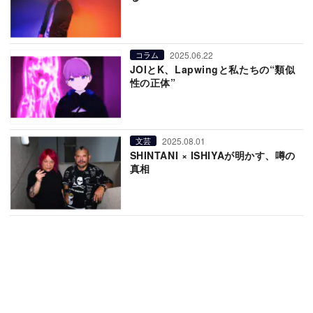
2025.06.22
コラム
JOIとK、Lapwingと私たちの“類似
性の正体”
2025.08.01
文芸
SHINTANI × ISHIYAが明かす、噂の
真相