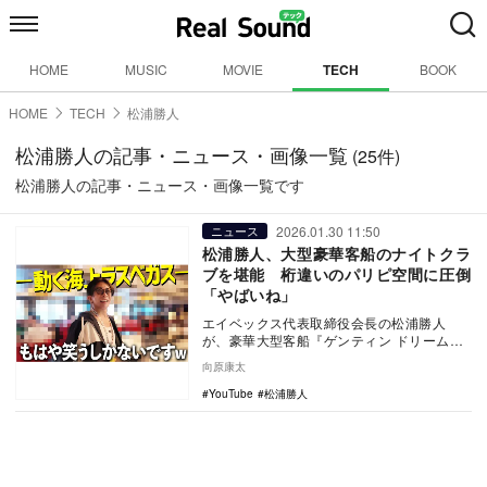
HOME
MUSIC
MOVIE
TECH
BOOK
HOME
TECH
松浦勝人
松浦勝人の記事・ニュース・画像一覧
(25件)
松浦勝人の記事・ニュース・画像一覧です
2026.01.30 11:50
ニュース
松浦勝人、大型豪華客船のナイトクラ
ブを堪能 桁違いのパリピ空間に圧倒
「やばいね」
エイベックス代表取締役会長の松浦勝人
が、豪華大型客船『ゲンティン ドリーム』
に乗る様子を公開。豪華絢爛な船内に反響
向原康太
が集まった。
YouTube
松浦勝人