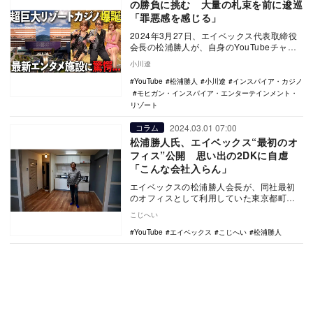
の勝負に挑む 大量の札束を前に逡巡
「罪悪感を感じる」
2024年3月27日、エイベックス代表取締役
会長の松浦勝人が、自身のYouTubeチャン
ネルで動画を更新。韓国の巨大カジノ施設
小川遼
に…
YouTube
松浦勝人
小川遼
インスパイア・カジノ
モヒガン・インスパイア・エンターテインメント・
リゾート
2024.03.01 07:00
コラム
松浦勝人氏、エイベックス“最初のオ
フィス”公開 思い出の2DKに自虐
「こんな会社入らん」
エイベックスの松浦勝人会長が、同社最初
のオフィスとして利用していた東京都町田
市に建つマンションの一室をYouTubeの動
こじへい
画で紹介…
YouTube
エイベックス
こじへい
松浦勝人