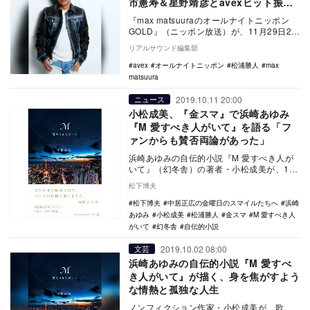
市憲寿＆星野靖彦とavexヒット振り
返りも
『max matsuuraのオールナイトニッポン
GOLD』（ニッポン放送）が、11月29日22
時より放送される。 ニッポン放…
リアルサウンド編集部
avex
オールナイトニッポン
松浦勝人
max
matsuura
2019.10.11 20:00
ニュース
小松成美、『金スマ』で浜崎あゆみ
『M 愛すべき人がいて』を語る「フ
ァンからも賛否両論があった」
浜崎あゆみの自伝的小説『M 愛すべき人が
いて』（幻冬舎）の著者・小松成美が、10
月11日（金）放送の『中居正広の金曜日の
松下博夫
スマイル…
松下博夫
中居正広の金曜日のスマイルたちへ
浜崎
あゆみ
小松成美
松浦勝人
金スマ
M 愛すべき人
がいて
幻冬舎
自伝的小説
2019.10.02 08:00
文芸
浜崎あゆみの自伝的小説『M 愛すべ
き人がいて』が描く、身を焦がすよう
な情熱と孤独な人生
ノンフィクション作家・小松成美が、歌