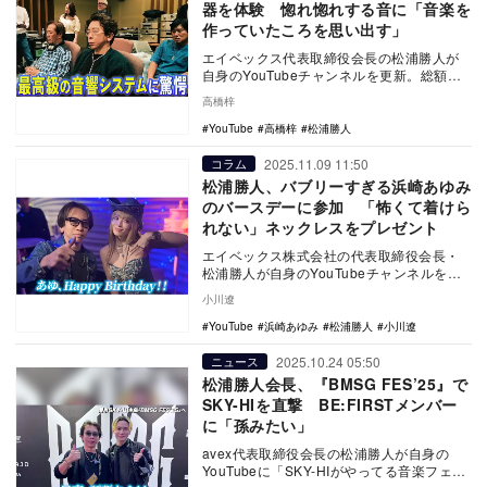
器を体験 惚れ惚れする音に「音楽を
作っていたころを思い出す」
エイベックス代表取締役会長の松浦勝人が
自身のYouTubeチャンネルを更新。総額
2000万円の音響機器を紹介した。
高橋梓
YouTube
高橋梓
松浦勝人
2025.11.09 11:50
コラム
松浦勝人、バブリーすぎる浜崎あゆみ
のバースデーに参加 「怖くて着けら
れない」ネックレスをプレゼント
エイベックス株式会社の代表取締役会長・
松浦勝人が自身のYouTubeチャンネルを更
新。歌手の浜崎あゆみのバースデーパティ
小川遼
に参加し…
YouTube
浜崎あゆみ
松浦勝人
小川遼
2025.10.24 05:50
ニュース
松浦勝人会長、『BMSG FES’25』で
SKY-HIを直撃 BE:FIRSTメンバー
に「孫みたい」
avex代表取締役会長の松浦勝人が自身の
YouTubeに「SKY-HIがやってる音楽フェス