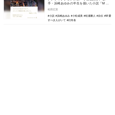
手・浜崎あゆみの半生を描いた小説『M 愛
すべき人がいて』（幻冬舎刊）。 博多…
松田広宣
小説
浜崎あゆみ
小松成美
松浦勝人
自伝
M 愛
すべき人がいて
幻冬舎