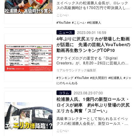
エイベックスの松浦勝人会長が、ロレック
スの高級腕時計を1700万円で即決購入した
ことをYouTubeで報告した。気になるお値
こじへい
段は…
YouTube
こじへい
松浦勝人
2023.09.01 16:59
ニュース
4年ぶりに沢尻エリカが登場した動画
が話題に 先週の芸能人YouTuberの
動画再生数ランキングTOP10
アナライズログの運営する『Digiral
Creators』が、8月20～26日に芸能人の公
式YouTubeチャンネルで公開され…
リアルサウンドテック編集部
ランキング
YouTube
佐久間宣行
松浦勝人
ジャ
にのちゃんねる
2023.08.23 07:00
コラム
松浦勝人氏、1億円の新型ロールス・
ロイスが納車 約4年ぶり登場の沢尻
エリカも興奮「スゴーい」
高級車コレクターとして知られるエイベッ
クスの松浦勝人会長が、新型ロールス・ロ
イスが納車されたことをYouTubeで報告し
こじへい
た。 …