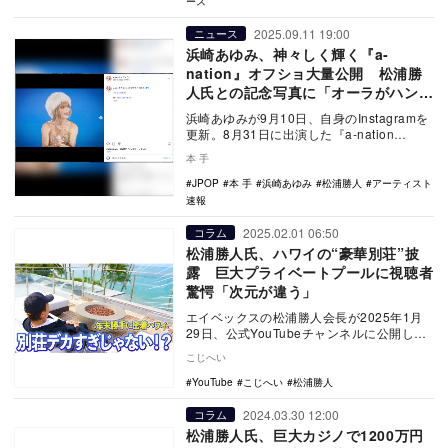
ース
2025.09.11 19:00
ニュース
浜崎あゆみ、神々しく輝く『a-
nation』オフショ大量公開 松浦勝
人氏との記念写真に「オーラがハンパ
なすぎ」
浜崎あゆみが9月10日、自身のInstagramを
更新。8月31日に出演した『a-nation
2025』のライブフォトと舞台裏…
本 手
JPOP
本 手
浜崎あゆみ
松浦勝人
アーティスト
速報
2025.02.01 06:50
コラム
松浦勝人氏、ハワイの“豪華別荘”披
露 巨大プライベートプールに視聴者
驚愕「次元が違う」
エイベックスの松浦勝人会長が2025年1月
29日、公式YouTubeチャンネルに公開した
動画で、ハワイに建つ豪華な別荘を披露し
こじへい
た…
YouTube
こじへい
松浦勝人
2024.03.30 12:00
コラム
松浦勝人氏、巨大カジノで1200万円