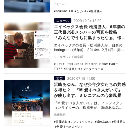
した。 大のスーパーカー好きとして知ら
こじへい
れる松浦氏…
YouTube
車
こじへい
松浦勝人
2020.12.04 18:29
ニュース
エイベックス会長 松浦勝人、6年前の
三代目JSBメンバーの写真を投稿
「みんなでうちに集まったなぁ。懐か
しい」
エイベックスの会長・松浦勝人が、自身の
Instagramで6年前、2014年12月4日に撮影
した三代目 J Soul Broth…
リアルサウンド編集部
LDH
三代目 J SOUL BROTHERS from EXILE
TRIBE
松浦勝人
インスタニュース
2020.07.15 11:00
文芸
浜崎あゆみ、なぜ少年少女たちの共感
を得た？ 『M 愛すべき人がいて』
が映し出す、ミレニアムの心象風景
『M 愛すべき人がいて』は、ノンフィクシ
ョンライターの小松成美が、浜崎あゆみと
エイベックス会長・松浦勝人へのインタビ
佐藤結衣
ューを経て著…
佐藤結衣
ノンフィクション
浜崎あゆみ
松浦勝人
M 愛すべき人がいて