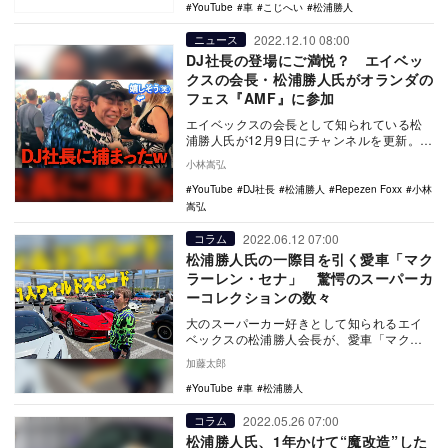
YouTube
車
こじへい
松浦勝人
2022.12.10 08:00
ニュース
DJ社長の登場にご満悦？ エイベッ
クスの会長・松浦勝人氏がオランダの
フェス『AMF』に参加
エイベックスの会長として知られている松
浦勝人氏が12月9日にチャンネルを更新。オ
ランダで開催される大規模なフェス
小林嵩弘
『Amsterd…
YouTube
DJ社長
松浦勝人
Repezen Foxx
小林
嵩弘
2022.06.12 07:00
コラム
松浦勝人氏の一際目を引く愛車「マク
ラーレン・セナ」 驚愕のスーパーカ
ーコレクションの数々
大のスーパーカー好きとして知られるエイ
ベックスの松浦勝人会長が、愛車「マクラ
ーレン・セナ」をYouTubeで披露した。
加藤太郎
6月…
YouTube
車
松浦勝人
2022.05.26 07:00
コラム
松浦勝人氏、1年かけて“魔改造”した