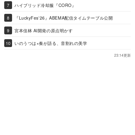
ハイブリッド冷却服『CORO』
『LuckyFes'26』ABEMA配信タイムテーブル公開
宮本佳林 AI開発の原点明かす
いのうつは×奏が語る、音割れの美学
23:14更新