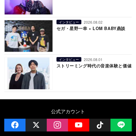
2026.08.02
インタビュー
セガ・星野一幸 × LOM BABY鼎談
2026.08.01
インタビュー
ストリーミング時代の音楽体験と価値
公式アカウント
facebook
x
instagram
YouTube
Follow on 
LI