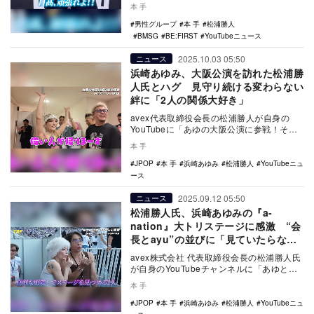
『BMSG FES'25』に突撃してみ…
本 手
男性グループ
本 手
松浦勝人
BMSG
BE:FIRST
YouTubeニュース
2025.10.03 05:50
ニュース
浜崎あゆみ、大阪公演を訪れた松浦勝
人氏とハグ 見守り続ける変わらない
絆に「2人の関係大好き」
avex代表取締役会長の松浦勝人が自身の
YouTubeに「あゆの大阪公演に参戦！その
夜 進撃のノアに例の話を直接聞いてみ
本 手
た。」を…
JPOP
本 手
浜崎あゆみ
松浦勝人
YouTubeニュ
ース
2025.09.12 05:50
ニュース
松浦勝人氏、浜崎あゆみの『a-
nation』大トリステージに感激 “会
長とayu”の並びに「見ていたらなぜ
か泣ける」
avex株式会社 代表取締役会長の松浦勝人氏
が自身のYouTubeチャンネルに「あゆと一
緒にa-nation2025に行ってきた…
本 手
JPOP
本 手
浜崎あゆみ
松浦勝人
YouTubeニュ