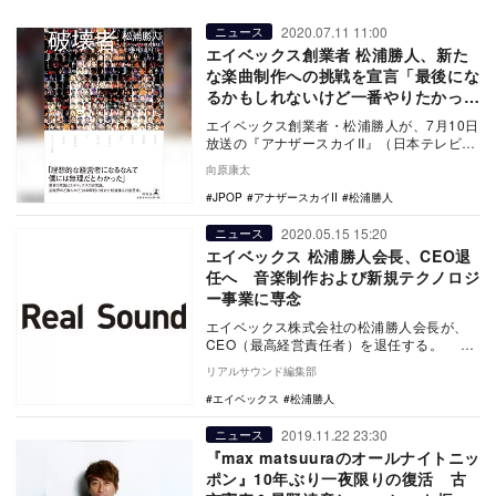
2020.07.11 11:00
ニュース
エイベックス創業者 松浦勝人、新た
な楽曲制作への挑戦を宣言「最後にな
るかもしれないけど一番やりたかった
ことをやる」
エイベックス創業者・松浦勝人が、7月10日
放送の『アナザースカイII』（日本テレビ
系）に出演した。 松浦が訪れた…
向原康太
JPOP
アナザースカイII
松浦勝人
2020.05.15 15:20
ニュース
エイベックス 松浦勝人会長、CEO退
任へ 音楽制作および新規テクノロジ
ー事業に専念
エイベックス株式会社の松浦勝人会長が、
CEO（最高経営責任者）を退任する。 こ
れは、5月15日に松浦本人のTwitterにて…
リアルサウンド編集部
エイベックス
松浦勝人
2019.11.22 23:30
ニュース
『max matsuuraのオールナイトニッ
ポン』10年ぶり一夜限りの復活 古