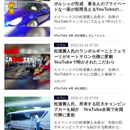
ポルシェが完成 著名人のプライベー
トな一面が垣間見えるYouTubeの醍
醐味
エイベックスの松浦勝人会長が、自身の
YouTubeチャンネルにておよそ1年かけて改
造したポルシェを公開し、視聴者から反響
中山洋平
が寄せら…
YouTube
車
松浦勝人
よーちゃん
2022.02.04 07:00
コラム
松浦勝人氏のランボルギーニとフェラ
ーリがオートサロン仕様に変貌
YouTubeで明かされたこだわり
エイベックスの松浦勝人会長が、自身の
YouTubeチャンネルに公開した動画で、フ
ルドライカーボン仕様にカスタムされた自
加藤太郎
前のランボ…
YouTube
車
松浦勝人
2022.01.22 07:00
コラム
松浦勝人氏、所有する巨大キャンピン
グカーを紹介 YouTube企画で全国
行脚に意欲
エイベックスの松浦勝人会長が、自前の巨
大キャンピングカーを紹介する動画を公開