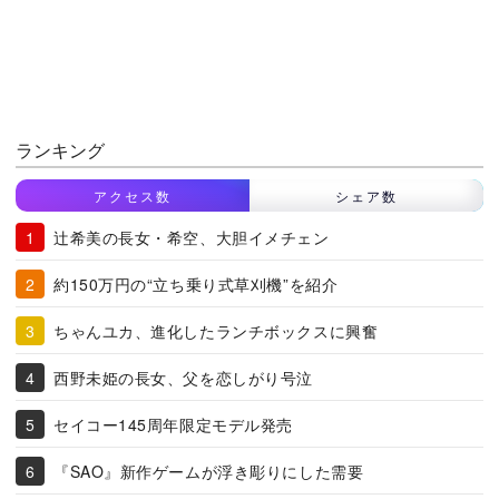
ランキング
アクセス数
シェア数
辻希美の長女・希空、大胆イメチェン
約150万円の“立ち乗り式草刈機”を紹介
ちゃんユカ、進化したランチボックスに興奮
西野未姫の長女、父を恋しがり号泣
セイコー145周年限定モデル発売
『SAO』新作ゲームが浮き彫りにした需要