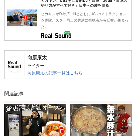
ヒカキン、USJを世界的DJと満喫 Zedd「日本の
やり方がすべて好き」日本への愛を語る
ヒカキンがDJのZeddとともにUSJのアトラクション
を体験。スター同士の共演に視聴者から反響が集まっ
た。
向原康太
ライター
向原康太の記事一覧はこちら
関連記事