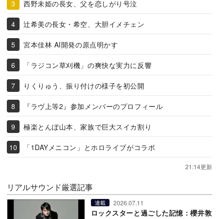
西野未姫の長女、父を恋しがり号泣
辻希美の長女・希空、大胆イメチェン
宮本佳林 AI開発の原点明かす
「ラジコン草刈機」の爽快な実力に反響
りくりゅう、振り付けの様子を初公開
『ラヴ上等2』参加メンバーのプロフィール
極楽とんぼ山本、家族で巨大スイカ割り
「1DAYメニコン」とホロライブがコラボ
21:14更新
リアルサウンド厳選記事
2026.07.11
連載
ロックスターと過ごした記憶：櫻井敦