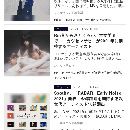
映秀。が、新曲「雨時雨」を6月7日に配信
リリース。あわせて、MVを公開した。 映
秀。「雨時雨」Music Video 同M…
リアルサウンド編集部
映秀。
Kei Murotani
外川敬太
角野隼斗
2021.01.22 18:00
コラム
Rin音からさとうもか、羊文学ま
で……カツセマサヒコが2021年に期
待するアーティスト
コロナによる緊急事態宣言や小説の執筆に
追われていたこともあり、昨年はほとんど
自宅に篭りきりだった。CDショップに足を
カツセマサヒコ
運ぶ機会も極…
カツセマサヒコ
君島大空
Rin音
羊文学
映秀。
さとうもか
2021.01.14 14:30
ニュース
Spotify、「RADAR：Early Noise
2021」発表 今年躍進を期待する次
世代アーティスト10組選出
Spotifyが、2021年に飛躍が期待される注目
のアーティスト10組を「RADAR：Early
Noise 2021」として選…
リアルサウンド編集部