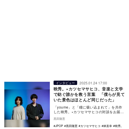
2025.01.24 17:00
インタビュー
映秀。×カツセマサヒコ、音楽と文学
で紡ぐ誰かを救う言葉 「僕らが見て
いた景色はほとんど同じだった」
「youme」と「瞳に吸い込まれて」を共作
した映秀。×カツセマサヒコの対談をお届け
する。
黒田隆憲
JPOP
黒田隆憲
カツセマサヒコ
林直幸
映秀。