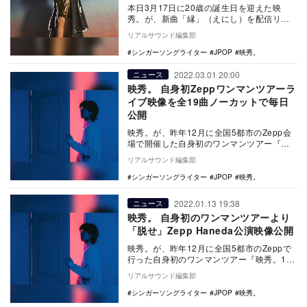
本日3月17日に20歳の誕生日を迎えた映
秀。が、新曲「縁」（えにし）を配信リリ
ースした。 本楽曲は、昨年の誕生日にリ
リアルサウンド編集部
リースし…
シンガーソングライター
JPOP
映秀。
2022.03.01 20:00
ニュース
映秀。 自身初Zeppワンマンツアーラ
イブ映像を全19曲ノーカットで毎日
公開
映秀。が、昨年12月に全国5都市のZepp会
場で開催した自身初のワンマンツアー『映
秀。1st Tour “This is EIS…
リアルサウンド編集部
シンガーソングライター
JPOP
映秀。
2022.01.13 19:38
ニュース
映秀。 自身初のワンマンツアーより
「脱せ」Zepp Haneda公演映像公開
映秀。が、昨年12月に全国5都市のZeppで
行った自身初のワンマンツアー『映秀。1st
Tour “This is EISYU”…
リアルサウンド編集部
シンガーソングライター
JPOP
映秀。