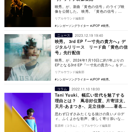
映秀。が、新曲「黄色の信号」のライブ映
像を公開した。 映秀。「黄色の信号」
CLUB QUATTRO TOUR "一寸先の貴方へ…
リアルサウンド編集部
シンガーソングライター
JPOP
映秀。
2023.12.19 19:40
ニュース
映秀。 3rd EP『一寸先の貴方へ』デ
ジタルリリース リード曲「黄色の信
号」先行配信
映秀。が、2024年1月10日に約1年ぶりの
EPとなる3rd EP『一寸先の貴方へ』をデジ
タルリリース。さらに、リード曲「黄色
リアルサウンド編集部
の…
シンガーソングライター
JPOP
映秀。
2022.11.10 18:00
コラム
Tani Yuuki、幅広い世代を魅了する
理由とは？ 蔦谷好位置、片寄涼太、
天月-あまつき-、足立佳奈……著名人
のコメントから紐解く
思わず口ずさみたくなる抜けの良いメロデ
ィ、ふくよかな歌声、優しく寄り添いなが
らも強い決意を感じさせるような歌詞で、
荻原梓（コラム）、リアルサウンド編集部
幅広い聴き手か…