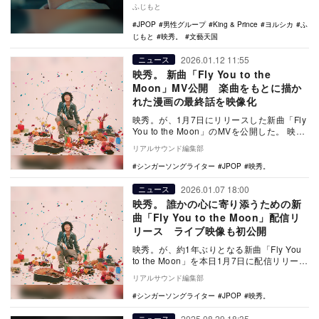
で新しい価値を創造するアーティストの潮
ふじもと
流…
JPOP
男性グループ
King & Prince
ヨルシカ
ふ
じもと
映秀。
文藝天国
2026.01.12 11:55
ニュース
映秀。 新曲「Fly You to the
Moon」MV公開 楽曲をもとに描か
れた漫画の最終話を映像化
映秀。が、1月7日にリリースした新曲「Fly
You to the Moon」のMVを公開した。 映
秀。「Fly You to…
リアルサウンド編集部
シンガーソングライター
JPOP
映秀。
2026.01.07 18:00
ニュース
映秀。 誰かの心に寄り添うための新
曲「Fly You to the Moon」配信リ
リース ライブ映像も初公開
映秀。が、約1年ぶりとなる新曲「Fly You
to the Moon」を本日1月7日に配信リリース
した。 同楽曲は、映秀。…
リアルサウンド編集部
シンガーソングライター
JPOP
映秀。
2025.08.29 18:35
ニュース