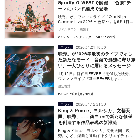
Spotify O-WESTで開催 “色祭”テ
ーマにバンド編成で登場
映秀。が、ワンマンライブ『One Night
Summer Live 2026 〜色祭〜』を8月1日に
東京 Spotify O-…
リアルサウンド編集部
シンガーソングライター
JPOP
映秀。
2026.01.21 18:00
コラム
映秀。が2026年最初のライブで示し
た新たなモード 音楽で孤独に寄り添
い、一人ひとりに届けるメッセージ
1月15日に新代田FEVERで開催した映秀。
ワンマンライブ『新年FEVERしま
SHOWTIME!!』をレポートする。
渡辺彰浩
JPOP
渡辺彰浩
映秀。
2026.01.12 21:00
コラム
King & Prince、ヨルシカ、文藝天
国、映秀。……楽曲+αで新たな価値
を創造する作品表現の新潮流
King & Prince、ヨルシカ、文藝天国、映
秀。など、楽曲と連動するクリエイティブ