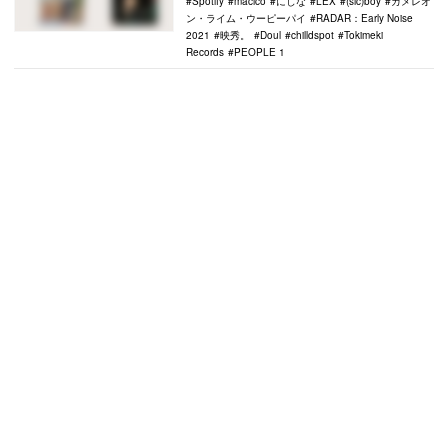
Spotify
macico
にしな
LEX
(sic)boy
カメレオ
ン・ライム・ウーピーパイ
RADAR：Early Noise
2021
映秀。
Doul
chilldspot
Tokimeki
Records
PEOPLE 1