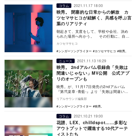
2021.11.17 18:00
コラム
映秀。 閉塞的な日常からの解放 カ
ツセマサヒコが紐解く、共感を呼ぶ言
葉のリアリティ
朝起きて、支度をして、学校や会社、決め
られた場所へ向かう。 その行動に、自分
の意思はほとんど含まれない。「いつもと
カツセマサヒコ
同じだから…
シンガーソングライター
カツセマサヒコ
映秀。
2021.11.13 16:29
ニュース
映秀。 2ndアルバム収録曲「失敗は
間違いじゃない」MV公開 公式アプ
リのオープンも
映秀。が、11月17日発売の2ndアルバム
『第弐楽章 -青藍-』より「失敗は間違いじ
ゃない」を配信リリース。あわせて、同曲
リアルサウンド編集部
MVを…
シンガーソングライター
映秀。
2021.10.21 19:00
コラム
花譜、LEX、chilldspot……多彩な
アウトプットで躍進する10代アーテ
ィストたち