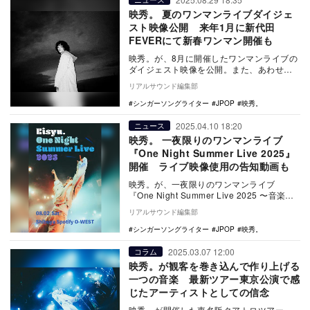
映秀。 夏のワンマンライブダイジェ
スト映像公開 来年1月に新代田
FEVERにて新春ワンマン開催も
映秀。が、8月に開催したワンマンライブの
ダイジェスト映像を公開。また、あわせて
新たなワンマンライブ『新年FEVERしま
リアルサウンド編集部
SHOWT…
シンガーソングライター
JPOP
映秀。
2025.04.10 18:20
ニュース
映秀。 一夜限りのワンマンライブ
『One Night Summer Live 2025』
開催 ライブ映像使用の告知動画も
映秀。が、一夜限りのワンマンライブ
『One Night Summer Live 2025 〜音楽し
ようぜ〜』を8月2日に東京 渋…
リアルサウンド編集部
シンガーソングライター
JPOP
映秀。
2025.03.07 12:00
コラム
映秀。が観客を巻き込んで作り上げる
一つの音楽 最新ツアー東京公演で感
じたアーティストとしての信念
映秀。が開催した東名阪クアトロツアー