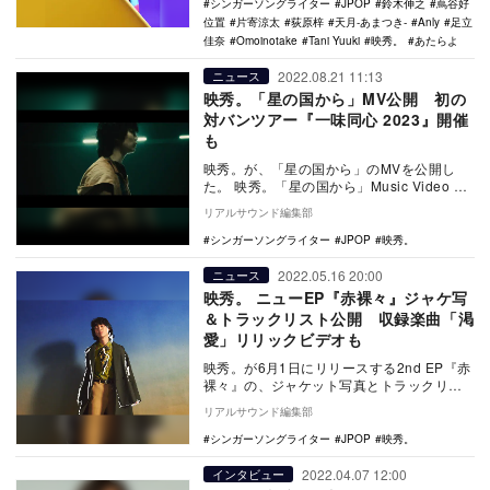
シンガーソングライター
JPOP
鈴木伸之
蔦谷好
位置
片寄涼太
荻原梓
天月-あまつき-
Anly
足立
佳奈
Omoinotake
Tani Yuuki
映秀。
あたらよ
2022.08.21 11:13
ニュース
映秀。「星の国から」MV公開 初の
対バンツアー『一味同心 2023』開催
も
映秀。が、「星の国から」のMVを公開し
た。 映秀。「星の国から」Music Video
同曲は映秀。が今までとは違った形の…
リアルサウンド編集部
シンガーソングライター
JPOP
映秀。
2022.05.16 20:00
ニュース
映秀。 ニューEP『赤裸々』ジャケ写
＆トラックリスト公開 収録楽曲「渇
愛」リリックビデオも
映秀。が6月1日にリリースする2nd EP『赤
裸々』の、ジャケット写真とトラックリス
トを公開した。 ジャケット写真は映秀。
リアルサウンド編集部
の…
シンガーソングライター
JPOP
映秀。
2022.04.07 12:00
インタビュー