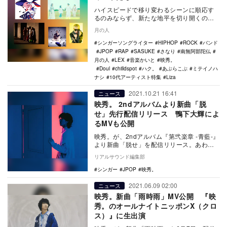
ハイスピードで移り変わるシーンに順応す
るのみならず、新たな地平を切り開くのは
やはりいつも若い世代が中心だ。本稿では
月の人
様々なジャンル…
シンガーソングライター
HIPHOP
ROCK
バンド
JPOP
RAP
SASUKE
さなり
南無阿部陀仏
月の人
LEX
音楽かいと
映秀。
Doul
chilldspot
ハク。
あぶらこぶ
ミテイノハ
ナシ
10代アーティスト特集
Liza
2021.10.21 16:41
ニュース
映秀。 2ndアルバムより新曲「脱
せ」先行配信リリース 鴨下大輝によ
るMVも公開
映秀。が、2ndアルバム『第弐楽章 -青藍-』
より新曲「脱せ」を配信リリース。あわせ
てMVも公開された。 映秀。「脱せ」Mus…
リアルサウンド編集部
シンガー
JPOP
映秀。
2021.06.09 02:00
ニュース
映秀。新曲「雨時雨」MV公開 『映
秀。のオールナイトニッポンX（クロ
ス）』に生出演