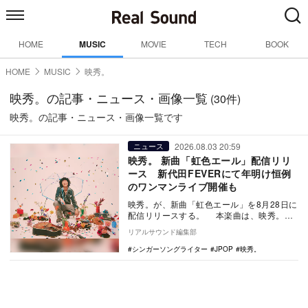
HOME
MUSIC
MOVIE
TECH
BOOK
HOME
MUSIC
映秀。
映秀。の記事・ニュース・画像一覧
(30件)
映秀。の記事・ニュース・画像一覧です
2026.08.03 20:59
ニュース
映秀。 新曲「虹色エール」配信リリ
ース 新代田FEVERにて年明け恒例
のワンマンライブ開催も
映秀。が、新曲「虹色エール」を8月28日に
配信リリースする。 本楽曲は、映秀。が
今年2月に人生で初めて挑戦した大阪マラソ
リアルサウンド編集部
ンを…
シンガーソングライター
JPOP
映秀。