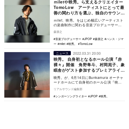
ｍiletや映秀。ら支えるクリエイター
TomoLow アーティストにとって最
善の関わり方を選ぶ、独自のサウンド
メイク
ｍilet、映秀。をはじめ幅広いアーティスト
の楽曲制作に関わる音楽プロデューサー、
TomoLow。多くの映画音楽を手がけるドイ
森朋之
ツ…
音楽プロデューサー
JPOP
森朋之
ハンス・ジマ
ー
milet
映秀。
TomoLow
2022.03.31 20:00
ニュース
映秀。 自身初となるホール公演『赤
裸々』開催 角野隼斗、村岡苑子、象
眠舎がゲスト参加するプレミアライブ
に
映秀。が、6月14日にBunkamura オーチャ
ードホールにて自身初のホール公演『映
秀。一夜限りのプレミアライブ「赤
リアルサウンド編集部
裸々」』 …
シンガーソングライター
JPOP
映秀。