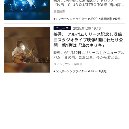
『映秀。CLUB QUATTRO TOUR “音の雨、
言葉は傘、今から君と会う。”』のファイ…
黒田隆憲
シンガーソングライター
JPOP
黒田隆憲
映秀。
2025.01.30 19:16
ニュース
映秀。 アルバムリリース記念し収録
曲スタジオライブ映像5週にわたり公
開 第1弾は「涙のキセキ」
映秀。が1月22日にリリースしたニューアル
バム『音の雨、言葉は傘、今から君と会
う。』より、新曲「涙のキセキ」のスタジ
リアルサウンド編集部
オライブ映像…
シンガーソングライター
JPOP
映秀。