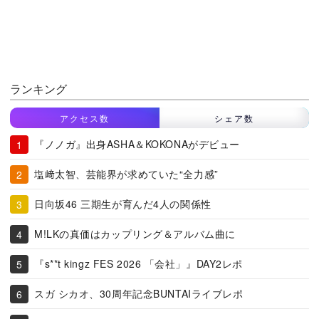
ランキング
アクセス数
シェア数
『ノノガ』出身ASHA＆KOKONAがデビュー
塩﨑太智、芸能界が求めていた“全力感”
日向坂46 三期生が育んだ4人の関係性
M!LKの真価はカップリング＆アルバム曲に
『s**t kingz FES 2026 「会社」』DAY2レポ
スガ シカオ、30周年記念BUNTAIライブレポ