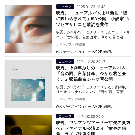
2025.01.23 19:43
ニュース
映秀。 ニューアルバムより新曲「瞳
に吸い込まれて」MV公開 小説家 カ
ツセマサヒコと歌詞を共作
映秀。が1月22日にリリースしたニューアル
バム『音の雨、言葉は傘、今から君と会
う。』より、新曲「瞳に吸い込まれて」の
リアルサウンド編集部
MVが公開さ…
シンガーソングライター
JPOP
映秀。
2024.12.20 20:17
ニュース
映秀。 約3年ぶりのニューアルバム
『音の雨、言葉は傘、今から君と会
う。』収録曲＆ジャケ写公開
映秀。が1月22日にリリースする、約3年ぶ
りのオリジナルアルバム『音の雨、言葉は
傘、今から君と会う。』の収録曲、ジャケ
リアルサウンド編集部
ット写真が…
シンガーソングライター
JPOP
映秀。
2024.03.08 20:00
ニュース
映秀。ワンマンツアー『一寸先の貴方
へ』ファイナル公演より「黄色の信
号」ライブ映像公開