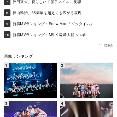
倖田來未、夏らしいド派手ネイルに反響
福山雅治、35周年を超えても広がる表現
新着MVランキング：Snow Man「グッタイム」
新着MVランキング：M!LK 塩﨑太智 ソロ曲
14:12更新
画像ランキング