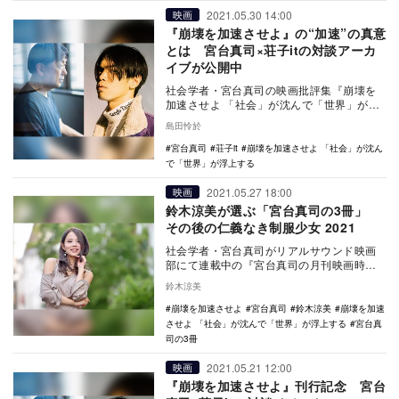
2021.05.30 14:00
映画
『崩壊を加速させよ』の“加速”の真意
とは 宮台真司×荘子itの対談アーカ
イブが公開中
社会学者・宮台真司の映画批評集『崩壊を
加速させよ 「社会」が沈んで「世界」が浮
上する』の刊行を記念した、宮台真司とHip
島田怜於
Hop…
宮台真司
荘子it
崩壊を加速させよ 「社会」が沈ん
で「世界」が浮上する
2021.05.27 18:00
映画
鈴木涼美が選ぶ「宮台真司の3冊」
その後の仁義なき制服少女 2021
社会学者・宮台真司がリアルサウンド映画
部にて連載中の『宮台真司の月刊映画時
評』などに掲載した映画評に大幅な加筆・
鈴木涼美
再構成を行い、書…
崩壊を加速させよ
宮台真司
鈴木涼美
崩壊を加速
させよ 「社会」が沈んで「世界」が浮上する
宮台真
司の3冊
2021.05.21 12:00
映画
『崩壊を加速させよ』刊行記念 宮台