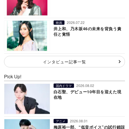
2026.07.22
映画
井上和、乃木坂46の未来を背負う責
任と覚悟
インタビュー記事一覧
Pick Up!
2026.08.02
国内ドラマ
白石聖、デビュー10年目を迎えた現
在地
2026.08.01
アニメ
梅原裕一郎、“低音ボイス”の試行錯誤