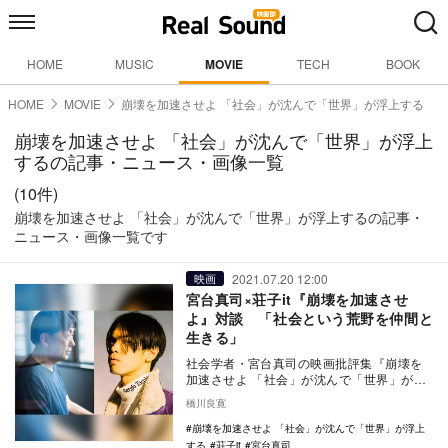
HOME
MUSIC
MOVIE
TECH
BOOK
HOME
MOVIE
崩壊を加速させよ 「社会」が沈んで「世界」が浮上する
崩壊を加速させよ 「社会」が沈んで「世界」が浮上
するの記事・ニュース・画像一覧
(10件)
崩壊を加速させよ 「社会」が沈んで「世界」が浮上するの記事・
ニュース・画像一覧です
2021.07.20 12:00
映画
宮台真司×荘子it『崩壊を加速させ
よ』対談 「社会という荒野を仲間と
生きる」
社会学者・宮台真司の映画批評集『崩壊を
加速させよ 「社会」が沈んで「世界」が浮
上する』の刊行を記念して5月29日に行われ
橋川良寛
た、宮台…
崩壊を加速させよ 「社会」が沈んで「世界」が浮上
する
荘子it
宮台真司