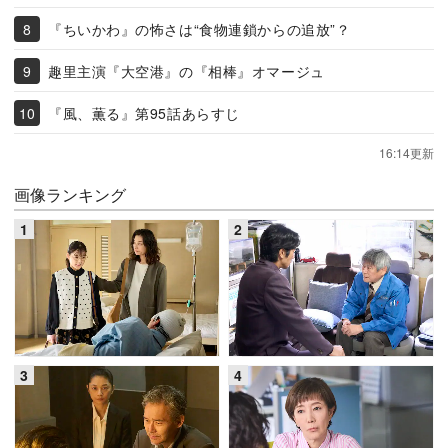
『ちいかわ』の怖さは“食物連鎖からの追放”？
趣里主演『大空港』の『相棒』オマージュ
『風、薫る』第95話あらすじ
16:14更新
画像ランキング