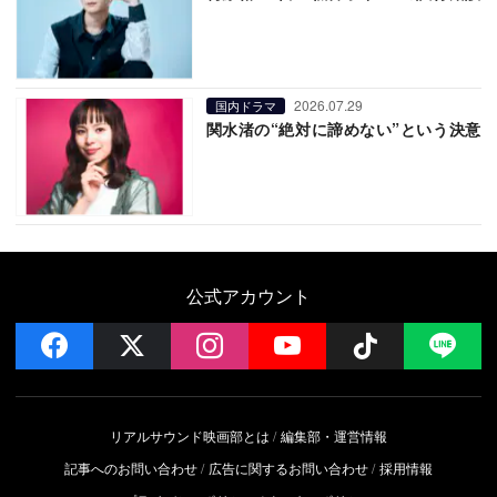
2026.07.29
国内ドラマ
関水渚の“絶対に諦めない”という決意
公式アカウント
facebook
x
instagram
YouTube
Follow on 
LI
リアルサウンド映画部とは
編集部・運営情報
記事へのお問い合わせ
広告に関するお問い合わせ
採用情報