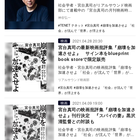
社会学者・宮台真司がリアルサウンド映画
部にて連載中の『宮台真司の月刊映画時
評』などに掲載した映画評に大幅な加筆・
神谷弘一
再構成を行い、書…
TENET テネット
宮台真司
崩壊を加速させよ 「社
会」が沈んで「世界」が浮上する
2021.04.28 20:30
映画
宮台真司の最新映画批評集『崩壊を加
速させよ』 サイン本をblueprint
book storeで限定販売
社会学者・宮台真司の映画批評集『崩壊を
加速させよ 「社会」が沈んで「世界」が浮
上する』（4月30日発売／blueprint）の
リアルサウンド映画部
サ…
宮台真司
崩壊を加速させよ 「社会」が沈んで「世
界」が浮上する
2021.04.09 19:00
映画
宮台真司の映画批評集『崩壊を加速さ
せよ』刊行決定 『スパイの妻』黒沢
清監督との対談も
社会学者・宮台真司の映画批評集『崩壊を
加速させよ 「社会」が沈んで「世界」が浮
上する』が、4月30日（予定）に「リアルサ