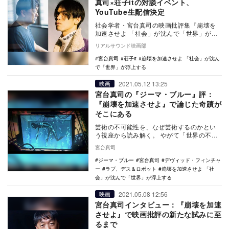
真司×荘子itの対談イベント、
YouTube生配信決定
社会学者・宮台真司の映画批評集『崩壊を
加速させよ 「社会」が沈んで「世界」が浮
上する』の刊行を記念し、宮台真司とHip
リアルサウンド映画部
Hopク…
宮台真司
荘子it
崩壊を加速させよ 「社会」が沈ん
で「世界」が浮上する
2021.05.12 13:25
映画
宮台真司の『ジーマ・ブルー』評：
『崩壊を加速させよ』で論じた奇蹟が
そこにある
芸術の不可能性を、なぜ芸術するのかとい
う視座から読み解く。 やがて「世界の不可
能性」と「愛の不可能性」が浮かび上が
宮台真司
る。 目…
ジーマ・ブルー
宮台真司
デヴィッド・フィンチャ
ー
ラブ、デス＆ロボット
崩壊を加速させよ 「社
会」が沈んで「世界」が浮上する
2021.05.08 12:56
映画
宮台真司インタビュー：『崩壊を加速
させよ』で映画批評の新たな試みに至
るまで