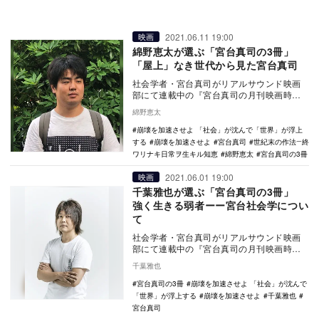
2021.06.11 19:00
映画
綿野恵太が選ぶ「宮台真司の3冊」
「屋上」なき世代から見た宮台真司
社会学者・宮台真司がリアルサウンド映画
部にて連載中の『宮台真司の月刊映画時
評』などに掲載した映画評に大幅な加筆・
綿野恵太
再構成を行い、書…
崩壊を加速させよ 「社会」が沈んで「世界」が浮上
する
崩壊を加速させよ
宮台真司
世紀末の作法―終
ワリナキ日常ヲ生キル知恵
綿野恵太
宮台真司の3冊
2021.06.01 19:00
映画
千葉雅也が選ぶ「宮台真司の3冊」
強く生きる弱者ーー宮台社会学につい
て
社会学者・宮台真司がリアルサウンド映画
部にて連載中の『宮台真司の月刊映画時
評』などに掲載した映画評に大幅な加筆・
千葉雅也
再構成を行い、書…
宮台真司の3冊
崩壊を加速させよ 「社会」が沈んで
「世界」が浮上する
崩壊を加速させよ
千葉雅也
宮台真司