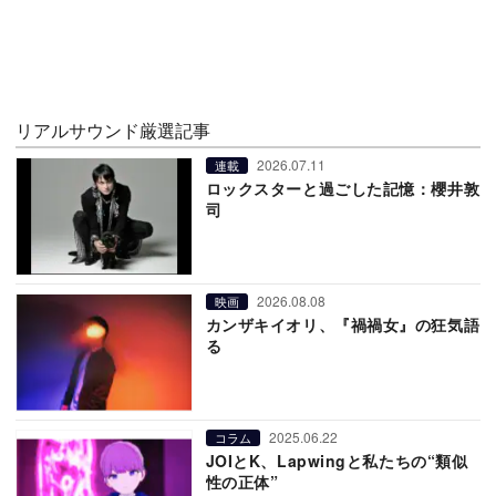
リアルサウンド厳選記事
2026.07.11
連載
ロックスターと過ごした記憶：櫻井敦
司
2026.08.08
映画
カンザキイオリ、『禍禍女』の狂気語
る
2025.06.22
コラム
JOIとK、Lapwingと私たちの“類似
性の正体”