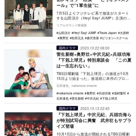
ール』で“1軍生徒”に
7月5日よりフジテレビ系で放送がスタート
する山田涼介（Hey! Say! JUMP）主演の金
9ドラマ『ビリオン×スクール』の生徒…
リアルサウンド映画部
山田涼介
Hey! Say! JUMP
Travis Japan
大原梓
奥野壮
松田元太
倉沢杏菜
ビリオン×スクール
2023.10.22 08:00
国内ドラマ
菅生新樹×奥野壮×中沢元紀×兵頭功海
『下剋上球児』特別座談会 「この夏
は一生忘れない」
TBS日曜劇場『下剋上球児』の放送が10月
15日より始まった。放送前に本作のプロデ
ューサー・新井順子が「“野球ドラマ”として
石井達也、nakamura omame
も一…
nakamura omame
奥野壮
兵頭功海
池村隆司
石井達也
菅生新樹
中沢元紀
下剋上球児
2023.10.13 22:45
国内ドラマ
『下剋上球児』中沢元紀、兵頭功海ら
が特別試写会に興奮 武井壮もサプラ
イズ登場
10月15日から放送が開始されるTBS日曜劇