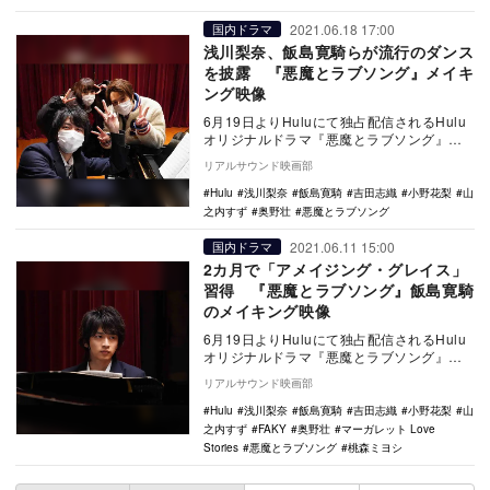
2021.06.18 17:00
国内ドラマ
浅川梨奈、飯島寛騎らが流行のダンス
を披露 『悪魔とラブソング』メイキ
ング映像
6月19日よりHuluにて独占配信されるHulu
オリジナルドラマ『悪魔とラブソング』の
メイキング映像が公開された。 集英社
リアルサウンド映画部
の…
Hulu
浅川梨奈
飯島寛騎
吉田志織
小野花梨
山
之内すず
奥野壮
悪魔とラブソング
2021.06.11 15:00
国内ドラマ
2カ月で「アメイジング・グレイス」
習得 『悪魔とラブソング』飯島寛騎
のメイキング映像
6月19日よりHuluにて独占配信されるHulu
オリジナルドラマ『悪魔とラブソング』よ
り、目黒役の飯島寛騎に焦点を当てたメイ
リアルサウンド映画部
キン…
Hulu
浅川梨奈
飯島寛騎
吉田志織
小野花梨
山
之内すず
FAKY
奥野壮
マーガレット Love
Stories
悪魔とラブソング
桃森ミヨシ