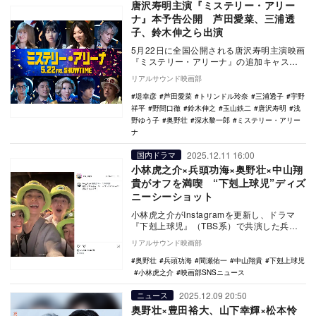
唐沢寿明主演『ミステリー・アリー
ナ』本予告公開 芦田愛菜、三浦透
子、鈴木伸之ら出演
5月22日に全国公開される唐沢寿明主演映画
『ミステリー・アリーナ』の追加キャスト
として、芦田愛菜、三浦透子、鈴木伸之、
リアルサウンド映画部
トリンドル…
堤幸彦
芦田愛菜
トリンドル玲奈
三浦透子
宇野
祥平
野間口徹
鈴木伸之
玉山鉄二
唐沢寿明
浅
野ゆう子
奥野壮
深水黎一郎
ミステリー・アリー
ナ
2025.12.11 16:00
国内ドラマ
小林虎之介×兵頭功海×奥野壮×中山翔
貴がオフを満喫 “下剋上球児”ディズ
ニーシーショット
小林虎之介がInstagramを更新し、ドラマ
『下剋上球児』（TBS系）で共演した兵頭
功海、中山翔貴、奥野壮とともに東京ディ
リアルサウンド映画部
ズニ…
奥野壮
兵頭功海
間瀬佑一
中山翔貴
下剋上球児
小林虎之介
映画部SNSニュース
2025.12.09 20:50
ニュース
奥野壮×豊田裕大、山下幸輝×松本怜