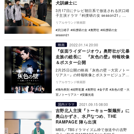
犬訓練士に
3月17日にテレビ朝日系で放送される沢口靖
子主演ドラマ『科捜研の女 season21』の
第15話に奥野壮がゲスト出演する。 …
リアルサウンド映画部
沢口靖子
科捜研の女
奥野壮
科捜研の女
season21
2022.01.14 20:00
映画
『仮面ライダージオウ』奥野壮が元暴
走族の総長に 『灰色の壁』特報映像
＆ポスター公開
2月25日公開の映画『灰色の壁 ―大宮ノトー
リアス―』の特報映像とポスタービジュアル
が公開された。 本作で主演を務めるの…
リアルサウンド映画部
陣内孝則
紺野彩夏
奥野壮
金子昇
灰色の壁 ―大
宮ノトーリアス―
安藤光造
2021.09.15 08:00
国内ドラマ
吉野北人主演『トーキョー製麺所』に
奥山かずさ、水戸なつめ、THE
RAMPAGE 陣ら出演
MBS／TBSドラマイズム枠で放送中の吉野