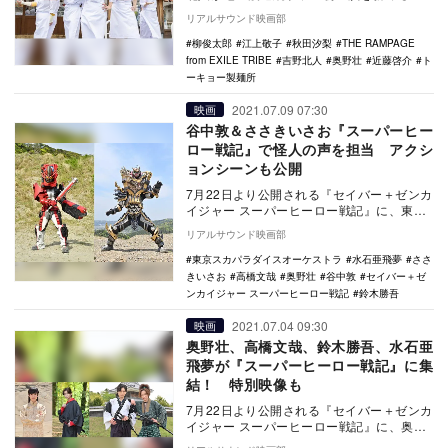
『トーキョー製麺所』が、9月よ…
リアルサウンド映画部
柳俊太郎
江上敬子
秋田汐梨
THE RAMPAGE
from EXILE TRIBE
吉野北人
奥野壮
近藤啓介
ト
ーキョー製麺所
2021.07.09 07:30
映画
谷中敦＆ささきいさお『スーパーヒー
ロー戦記』で怪人の声を担当 アクシ
ョンシーンも公開
7月22日より公開される『セイバー＋ゼンカ
イジャー スーパーヒーロー戦記』に、東京
スカパラダイスオーケストラの谷中敦と、
リアルサウンド映画部
ささきい…
東京スカパラダイスオーケストラ
水石亜飛夢
ささ
きいさお
高橋文哉
奥野壮
谷中敦
セイバー＋ゼ
ンカイジャー スーパーヒーロー戦記
鈴木勝吾
2021.07.04 09:30
映画
奥野壮、高橋文哉、鈴木勝吾、水石亜
飛夢が『スーパーヒーロー戦記』に集
結！ 特別映像も
7月22日より公開される『セイバー＋ゼンカ
イジャー スーパーヒーロー戦記』に、奥野
壮、高橋文哉、鈴木勝吾、水石亜飛夢が出