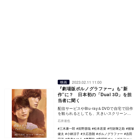
2023.02.11 11:00
映画
『劇場版ポルノグラファー』も“新
作”に？ 日本初の「Dual 3D」を担
当者に聞く
配信サービスやBlu-ray＆DVDで自宅で旧作
を観られるとしても、大きいスクリーンと
いい音響の映画館でもう一度お気に入りの
石井達也
映画…
三木康一郎
前野朋哉
松本若菜
竹財輝之助
猪塚
健太
小林涼子
大石吾朗
ポルノグラファー
吉田