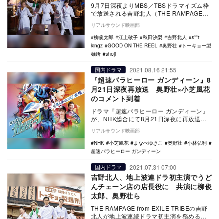
9月7日深夜よりMBS／TBSドラマイズム枠
で放送される吉野北人（THE RAMPAGE
from EXILE TRIBE）主演…
リアルサウンド映画部
柳俊太郎
江上敬子
秋田汐梨
吉野北人
s**t
kingz
GOOD ON THE REEL
奥野壮
トーキョー製
麺所
shoji
2021.08.16 21:55
国内ドラマ
『超速パラヒーロー ガンディーン』8
月21日深夜再放送 奥野壮×小芝風花
のコメント到着
ドラマ『超速パラヒーロー ガンディーン』
が、NHK総合にて8月21日深夜に再放送さ
れる。このたび、放送を前に主演の奥野壮
リアルサウンド映画部
と小芝風…
NHK
小芝風花
まなべゆきこ
奥野壮
小林弘利
超速パラヒーロー ガンディーン
2021.07.31 07:00
国内ドラマ
吉野北人、地上波連ドラ初主演でうど
んチェーン店の店長役に 共演に柳俊
太郎、奥野壮ら
THE RAMPAGE from EXILE TRIBEの吉野
北人が地上波連続ドラマ初主演を務める