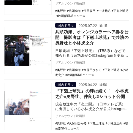
フショットの模様を投稿した。 8月…
リアルサウンド映画部
奥野壮
兵頭功海
生田俊平
中沢元紀
下剋上球児
映画部SNSニュース
2025.07.22 16:15
国内ドラマ
兵頭功海、オレンジカラーヘア姿を公
開 撮影者は『下剋上球児』で共演の
奥野壮と小林虎之介
日曜劇場『下剋上球児』（TBS系）などで
知られる兵頭功海が公式Instagramを更新
し、大胆なオレンジカラーヘアとなったイ
リアルサウンド映画部
メチ…
奥野壮
兵頭功海
久保田ひかる
下剋上球児
小林
虎之介
映画部SNSニュース
2025.04.22 14:50
国内ドラマ
『下剋上球児』の絆は続く！ 小林虎
之介×奥野壮、仲良し2ショット公開
現在放送中の『恋は闇』（日本テレビ系）
に出演している小林虎之介が公式Instagram
を更新し、『下剋上球児』（2023年／TB…
リアルサウンド映画部
奥野壮
久保田ひかる
下剋上球児
小林虎之介
映
画部SNSニュース