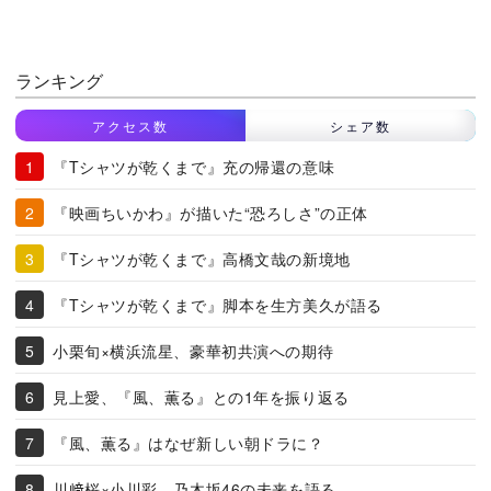
ランキング
アクセス数
シェア数
『Tシャツが乾くまで』充の帰還の意味
『映画ちいかわ』が描いた“恐ろしさ”の正体
『Tシャツが乾くまで』高橋文哉の新境地
『Tシャツが乾くまで』脚本を生方美久が語る
小栗旬×横浜流星、豪華初共演への期待
見上愛、『風、薫る』との1年を振り返る
『風、薫る』はなぜ新しい朝ドラに？
川﨑桜×小川彩、乃木坂46の未来を語る