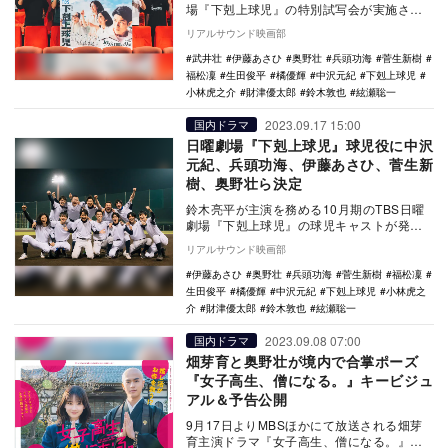
場『下剋上球児』の特別試写会が実施さ
れ、球児キャストたちからコメントが寄せ
リアルサウンド映画部
られた。 …
武井壮
伊藤あさひ
奥野壮
兵頭功海
菅生新樹
福松凜
生田俊平
橘優輝
中沢元紀
下剋上球児
小林虎之介
財津優太郎
鈴木敦也
絃瀬聡一
2023.09.17 15:00
国内ドラマ
日曜劇場『下剋上球児』球児役に中沢
元紀、兵頭功海、伊藤あさひ、菅生新
樹、奥野壮ら決定
鈴木亮平が主演を務める10月期のTBS日曜
劇場『下剋上球児』の球児キャストが発表
された。 本作は、高校野球を通して、現
リアルサウンド映画部
代社会…
伊藤あさひ
奥野壮
兵頭功海
菅生新樹
福松凜
生田俊平
橘優輝
中沢元紀
下剋上球児
小林虎之
介
財津優太郎
鈴木敦也
絃瀬聡一
2023.09.08 07:00
国内ドラマ
畑芽育と奥野壮が境内で合掌ポーズ
『女子高生、僧になる。』キービジュ
アル＆予告公開
9月17日よりMBSほかにて放送される畑芽
育主演ドラマ『女子高生、僧になる。』の