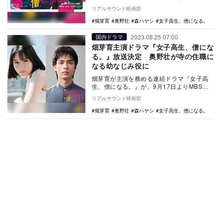
キービジュアルと予告映像が公開された。
リアルサウンド映画部
MB…
畑芽育
奥野壮
森ハヤシ
女子高生、僧になる。
2023.08.25 07:00
国内ドラマ
畑芽育主演ドラマ『女子高生、僧にな
る。』放送決定 奥野壮が寺の住職に
なる幼なじみ役に
畑芽育が主演を務める連続ドラマ『女子高
生、僧になる。』が、9月17日よりMBSほ
かにて放送されることが決定した。 MBS
リアルサウンド映画部
完全…
畑芽育
奥野壮
森ハヤシ
女子高生、僧になる。