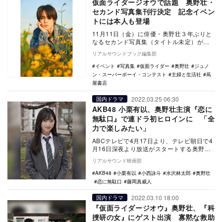
仮面ライダージオウで話題 奥野壮・
セカンド写真集刊行決定 記念イベン
トには本人も登場
11月11日（金）に俳優・奥野壮３年ぶりと
なるセカンド写真集（タイトル未定）が主
婦と生活社より刊行されることが決定し
リアルサウンドブック編集部
た。 そ…
イベント
写真集
仮面ライダー
奥野壮
ジュノ
ン・スーパーボーイ・コンテスト
主婦と生活社
蔦
屋書店
2022.03.25 06:30
国内ドラマ
AKB48 小栗有以、奥野壮主演『恋に
無駄口』で連ドラ初ヒロインに 「全
力で楽しみたい」
ABCテレビで4月17日より、テレビ朝日で4
月16日深夜より放送がスタートする奥野壮
主演ドラマ『恋に無駄口』のヒロインとし
リアルサウンド映画部
て、A…
AKB48
小栗有以
小西詠斗
水沢林太郎
奥野壮
恋に無駄口
藤岡真威人
2022.03.10 18:00
国内ドラマ
『仮面ライダージオウ』奥野壮、『科
捜研の女』にゲスト出演 寡黙な救助