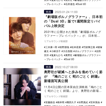
宗洋
鬼束ちひろ
奥野壮
劇場版ポルノグラファー
～プレイバック～
石井達也
Dual 3D
2023.01.24 11:00
映画
『劇場版ポルノグラファー』、日本初
の「Dual 3D」版で1週間限定リバイ
バル上映決定
2021年に公開された映画『劇場版ポルノグ
ラファー～プレイバック～』が、日本初の
映画鑑賞体験「Dual 3D」版として、2月
リアルサウンド映画部
10…
三木康一郎
前野朋哉
松本若菜
竹財輝之助
猪塚
健太
小林涼子
大石吾朗
ポルノグラファー
吉田
宗洋
鬼束ちひろ
奥野壮
劇場版ポルノグラファー
～プレイバック～
Dual 3D
2022.10.27 08:00
映画
奥野壮が破滅へと歩みを進めていく姿
が 『鳩のごとく 蛇のごとく 斜陽』
新場面写真公開
11月4日公開の宮本茉由主演映画『鳩のごと
く 蛇のごとく 斜陽』より、奥野壮の新場面
写真が公開された。 1947年に出版され…
リアルサウンド映画部
安藤政信
柄本明
萬田久子
水野真紀
宮本茉由