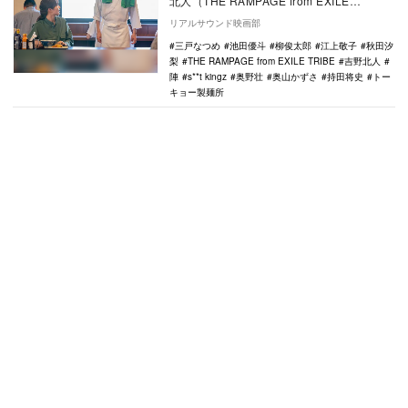
北人（THE RAMPAGE from EXILE
TRIBE）主演ドラマ『トーキョー…
リアルサウンド映画部
三戸なつめ
池田優斗
柳俊太郎
江上敬子
秋田汐
梨
THE RAMPAGE from EXILE TRIBE
吉野北人
陣
s**t kingz
奥野壮
奥山かずさ
持田将史
トー
キョー製麺所