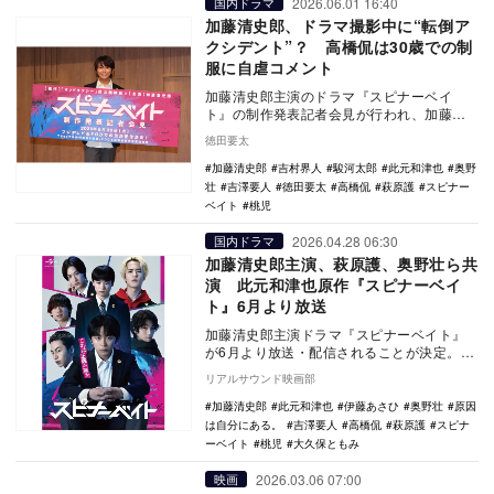
2026.06.01 16:40
国内ドラマ
加藤清史郎、ドラマ撮影中に“転倒ア
クシデント”？ 高橋侃は30歳での制
服に自虐コメント
加藤清史郎主演のドラマ『スピナーベイ
ト』の制作発表記者会見が行われ、加藤や
駿河太郎らが登壇。撮影の思い出や監督の
徳田要太
熱量、作品への愛…
加藤清史郎
吉村界人
駿河太郎
此元和津也
奥野
壮
吉澤要人
徳田要太
高橋侃
萩原護
スピナー
ベイト
桃児
2026.04.28 06:30
国内ドラマ
加藤清史郎主演、萩原護、奥野壮ら共
演 此元和津也原作『スピナーベイ
ト』6月より放送
加藤清史郎主演ドラマ『スピナーベイト』
が6月より放送・配信されることが決定。此
元和津也の漫画を実写化する青春クライ
リアルサウンド映画部
ム・サスペンス…
加藤清史郎
此元和津也
伊藤あさひ
奥野壮
原因
は自分にある。
吉澤要人
高橋侃
萩原護
スピナ
ーベイト
桃児
大久保ともみ
2026.03.06 07:00
映画