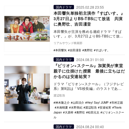
2025.02.28 23:55
国内ドラマ
本田響矢単独初主演作『すぱいす。』
3月27日よりBS-TBSにて放送 共演
に奥野壮、吉田凜音
本田響矢が主演を務める連続ドラマ『すぱ
いす。』が、3月27日よりBS-TBSにて放送
されることが決定した。 本作は、見た目
リアルサウンド映画部
も…
本田響矢
吉田凜音
奥野壮
すぱいす。
2024.08.31 01:00
国内ドラマ
『ビリオン×スクール』加賀美が東堂
親子に仕掛けた授業 最後に立ちはだ
かるのは安達祐実？
ドラマ『ビリオン×スクール』（フジテレビ
系）第9話は「VS校長編」のラストであ
り、予告で事前に宣言されていたように“伏
渡辺彰浩
線全回収”…
神木隆之介
山田涼介
Hey! Say! JUMP
市村正親
木南晴夏
水野美紀
渡辺彰浩
安達祐実
Travis
Japan
大原梓
奥野壮
松田元太
ビリオン×スクー
ル
2024.08.24 00:40
国内ドラマ