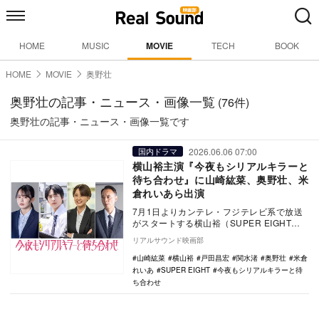
HOME
MUSIC
MOVIE
TECH
BOOK
HOME
MOVIE
奥野壮
奥野壮の記事・ニュース・画像一覧
(76件)
奥野壮の記事・ニュース・画像一覧です
2026.06.06 07:00
国内ドラマ
横山裕主演『今夜もシリアルキラーと
待ち合わせ』に山崎紘菜、奥野壮、米
倉れいあら出演
7月1日よりカンテレ・フジテレビ系で放送
がスタートする横山裕（SUPER EIGHT）
主演ドラマ『今夜もシリアルキラーと待ち
リアルサウンド映画部
合わ…
山崎紘菜
横山裕
戸田昌宏
関水渚
奥野壮
米倉
れいあ
SUPER EIGHT
今夜もシリアルキラーと待
ち合わせ