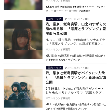
リアルサウンド映画部
演するこ…
水石亜飛夢
高橋文哉
奥野壮
セイバー＋ゼンカイ
ジャー スーパーヒーロー戦記
鈴木勝吾
2021.06.20 12:00
国内ドラマ
浅川梨奈、飯島寛騎、山之内すずらの
溢れ出る涙 『悪魔とラブソング』新
場面写真公開
Huluにて独占配信中のHuluオリジナルドラ
マ『悪魔とラブソング』の新場面写真とダ
イジェスト映像が公開された。 集英社の
リアルサウンド映画部
少…
浅川梨奈
飯島寛騎
吉田志織
小野花梨
山之内す
ず
奥野壮
悪魔とラブソング
2021.06.19 15:00
国内ドラマ
浅川梨奈と飯島寛騎がバイクに2人乗
り 『悪魔とラブソング』新場面写真
公開
6月19日よりHuluにて独占配信がスタート
したHuluオリジナルドラマ『悪魔とラブソ
ング』の新場面写真が公開された。 集
リアルサウンド映画部
英…
Hulu
浅川梨奈
飯島寛騎
吉田志織
小野花梨
山
之内すず
奥野壮
悪魔とラブソング