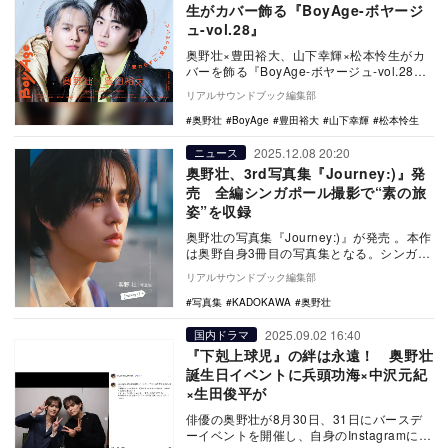
生がカバー飾る『BoyAge-ボヤージ
ュ-vol.28』
奥野壮×豊田裕大、山下幸輝×松本怜生がカ
バーを飾る『BoyAge-ボヤージュ-vol.28』
が刊行。庄司浩平、神尾楓珠、小川史記…
リアルサウンドブック編集部
奥野壮
BoyAge
豊田裕大
山下幸輝
松本怜生
2025.12.08 20:20
ニュース
奥野壮、3rd写真集『Journey:)』発
売 全編シンガポール撮影で“素の旅
姿”を収録
奥野壮の写真集『Journey:)』が発売 。本作
は奥野自身3冊目の写真集となる。シンガポ
ールで撮影を敢行。
リアルサウンドブック編集部
写真集
KADOKAWA
奥野壮
2025.09.02 16:40
国内ドラマ
『下剋上球児』の絆は永遠！ 奥野壮
誕生日イベントに兵頭功海×中沢元紀
×生田俊平が
俳優の奥野壮が8月30日、31日にバースデ
ーイベントを開催し、自身のInstagramにオ