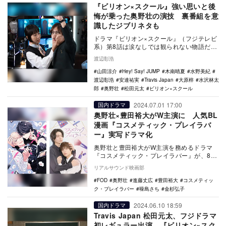
『ビリオン×スクール』強い思いと後
悔が乗った奥野壮の演技 裏番組を意
識したジブリネタも
ドラマ『ビリオン×スクール』（フジテレビ
系）第8話は涙なしでは観られない物語だ。
更生すべきゼロ組生徒も残りわずか。今回
渡辺彰浩
は城島（奥…
山田涼介
Hey! Say! JUMP
木南晴夏
水野美紀
渡辺彰浩
安達祐実
Travis Japan
大原梓
水沢林太
郎
奥野壮
松田元太
ビリオン×スクール
2024.07.01 17:00
国内ドラマ
奥野壮×豊田裕大がW主演に 人気BL
漫画『コスメティック・プレイラバ
ー』実写ドラマ化
奥野壮と豊田裕大がW主演を務めるドラマ
『コスメティック・プレイラバー』が、8月
5日深夜よりフジテレビにて放送、FODにて
リアルサウンド映画部
独占先行…
FOD
奥野壮
進藤丈広
豊田裕大
コスメティッ
ク・プレイラバー
噪島さち
金杉弘子
2024.06.10 18:59
国内ドラマ
Travis Japan 松田元太、フジドラマ
初レギュラー出演 『ビリオン×スク