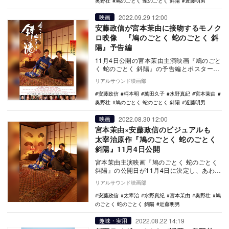
奥野壮
鳩のごとく 蛇のごとく 斜陽
近藤明男
2022.09.29 12:00
映画
安藤政信が宮本茉由に接吻するモノク
ロ映像 『鳩のごとく 蛇のごとく 斜
陽』予告編
11月4日公開の宮本茉由主演映画『鳩のごと
く 蛇のごとく 斜陽』の予告編とポスタービ
ジュアルが公開された。 1947年に…
リアルサウンド映画部
安藤政信
柄本明
萬田久子
水野真紀
宮本茉由
奥野壮
鳩のごとく 蛇のごとく 斜陽
近藤明男
2022.08.30 12:00
映画
宮本茉由×安藤政信のビジュアルも
太宰治原作『鳩のごとく 蛇のごとく
斜陽』11月4日公開
宮本茉由主演映画『鳩のごとく 蛇のごとく
斜陽』の公開日が11月4日に決定し、あわせ
てメインビジュアルが公開された。 1…
リアルサウンド映画部
安藤政信
太宰治
水野真紀
宮本茉由
奥野壮
鳩
のごとく 蛇のごとく 斜陽
近藤明男
2022.08.22 14:19
趣味・実用