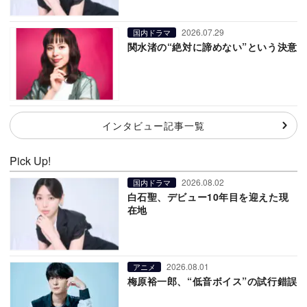
2026.07.29
国内ドラマ
関水渚の“絶対に諦めない”という決意
インタビュー記事一覧
Pick Up!
2026.08.02
国内ドラマ
白石聖、デビュー10年目を迎えた現
在地
2026.08.01
アニメ
梅原裕一郎、“低音ボイス”の試行錯誤