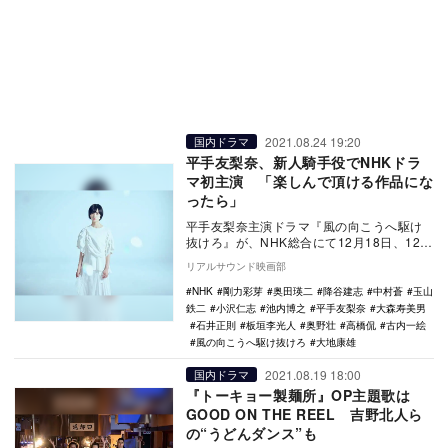
2021.08.24 19:20
国内ドラマ
平手友梨奈、新人騎手役でNHKドラ
マ初主演 「楽しんで頂ける作品にな
ったら」
平手友梨奈主演ドラマ『風の向こうへ駆け
抜けろ』が、NHK総合にて12月18日、12月
25日に放送されることが決定した。 本
リアルサウンド映画部
作…
NHK
剛力彩芽
奥田瑛二
降谷建志
中村蒼
玉山
鉄二
小沢仁志
池内博之
平手友梨奈
大森寿美男
石井正則
板垣李光人
奥野壮
高橋侃
古内一絵
風の向こうへ駆け抜けろ
大地康雄
2021.08.19 18:00
国内ドラマ
『トーキョー製麺所』OP主題歌は
GOOD ON THE REEL 吉野北人ら
の“うどんダンス”も