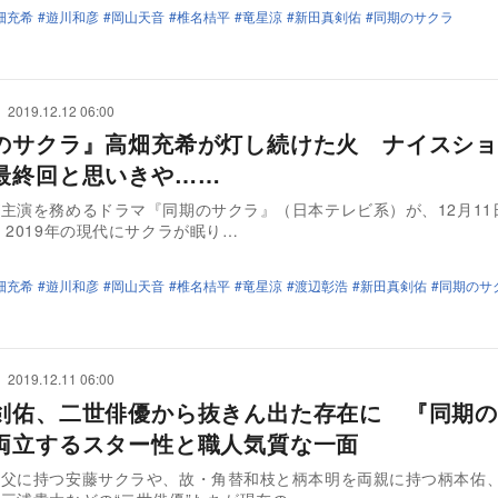
畑充希
遊川和彦
岡山天音
椎名桔平
竜星涼
新田真剣佑
同期のサクラ
2019.12.12 06:00
のサクラ』高畑充希が灯し続けた火 ナイスショ
最終回と思いきや……
主演を務めるドラマ『同期のサクラ』（日本テレビ系）が、12月11
2019年の現代にサクラが眠り…
畑充希
遊川和彦
岡山天音
椎名桔平
竜星涼
渡辺彰浩
新田真剣佑
同期のサ
2019.12.11 06:00
剣佑、二世俳優から抜きん出た存在に 『同期の
両立するスター性と職人気質な一面
を父に持つ安藤サクラや、故・角替和枝と柄本明を両親に持つ柄本佑