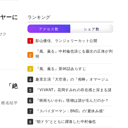
ヤーに
ランキング
アクセス数
シェア数
サク
影山優佳、ランジェリーカット公開
『風、薫る』中村倫也演じる藤次の正体が判
明
『風、薫る』第95話あらすじ
趣里主演『大空港』の『相棒』オマージュ
 「絶
『VIVANT』花岡すみれの存在感と深まる謎
『映画ちいかわ』怪物は誰が生んだのか？
と椎名桔平
『スパイダーマン：BND』の“夏休み感”
“朝ドラ”とともに躍進した中村倫也