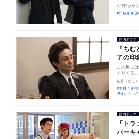
久保田ひかる
門脇麦
田
国内ドラマ
『ちむ
了の印
この男に
くりくる
佳香（かこ）
木村了
同
赤いナース
国内ドラマ
「トラ
パーキ