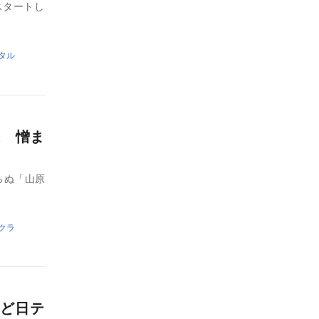
スタートし
タル
道 憎ま
らぬ「山原
クラ
ど日テ