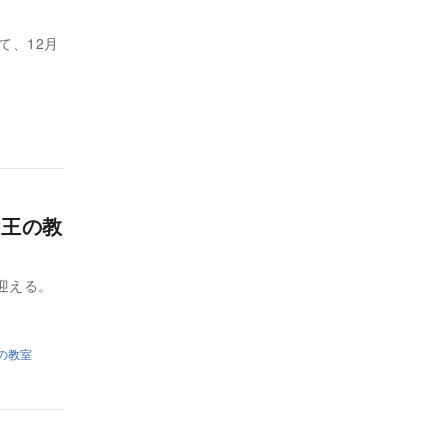
て、12月
女王の教
迎える。
の教室