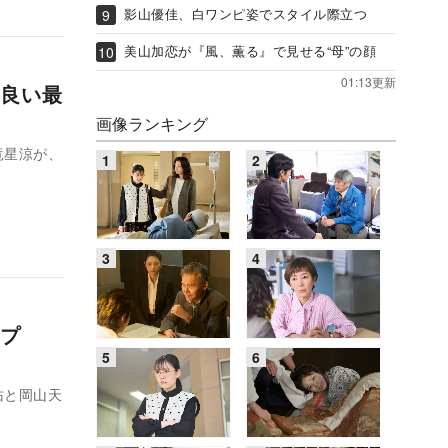
影山優佳、白ワンピ姿でスタイル際立つ
美山加恋が『風、薫る』で見せる“母”の顔
01:13更新
良い最
画像ランキング
竜星涼が、
ップ
佑と岡山天