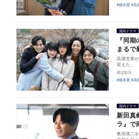
橋本愛
高
国内ドラマ
『同期
まるで
高畑充希が
迎えた。 
渡辺彰浩
橋本愛
高
国内ドラマ
新田真
ラ』で
奥田瑛二