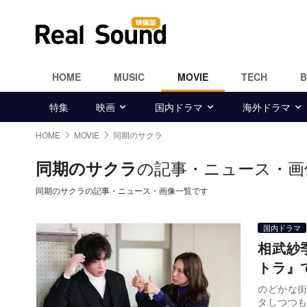
HOME
MUSIC
MOVIE
TECH
特集
映画
国内ドラマ
海外ドラマ
HOME
MOVIE
同期のサクラ
の記事・ニュース・画
同期のサクラ
同期のサクラの記事・ニュース・画像一覧です
国内ドラマ
相武紗
トラ』
のどかな
タしつつ