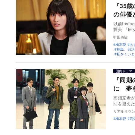
『35
の俳優
以前Ins
愛美 『班
折田侑駿
橋本愛
あ
桐島、部活
私をくいと
国内ドラマ
『同期
に 夢
高畑充希が
回を迎え
リアルサウン
橋本愛
高