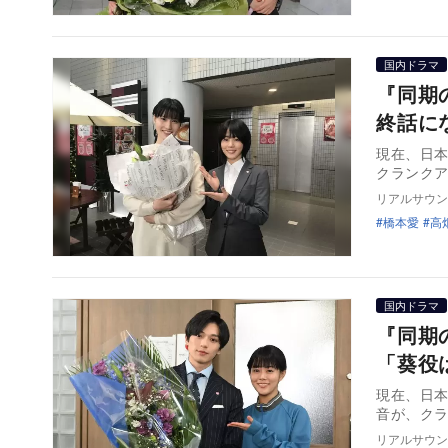
国内ドラマ
『同期
終話に
現在、日
クランク
リアルサウン
橋本愛
高
国内ドラマ
『同期
「葵役
現在、日
音が、ク
リアルサウン