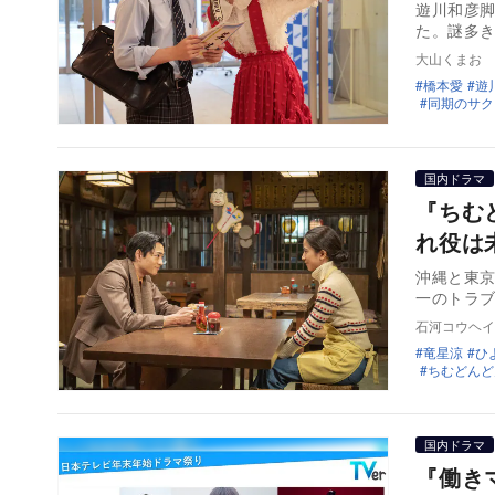
遊川和彦
た。謎多
大山くまお
橋本愛
遊
同期のサク
国内ドラマ
『ちむ
れ役は
沖縄と東京
一のトラ
石河コウヘイ
竜星涼
ひ
ちむどんど
国内ドラマ
『働き