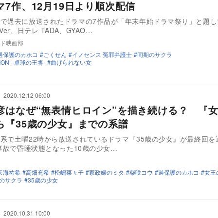
マ7作、12月19日より順次配信
で過去に放送されたドラマの7作品が「年末年始ドラマ祭り」と題し
Ver、日テレ TADA、GYAO…
ド映画部
過保護のカホコ
ごくせん
イノセンス 冤罪弁護士
同期のサクラ
TION –卓球の王将-
曲げられない女
2020.12.12 06:00
彦はなぜ“無表情ヒロイン”を描き続ける？ 『
ら『35歳の少女』までの系譜
系で土曜22時から放送されているドラマ『35歳の少女』が最終回を
に事故で昏睡状態となった10歳の少女…
天海祐希
高畑充希
松嶋菜々子
家政婦のミタ
柴咲コウ
過保護のカホコ
女王
のサクラ
35歳の少女
2020.10.31 10:00