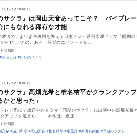
2019.12.18 06:00
のサクラ』は岡山天音あってこそ？ バイプレー
公にもなれる稀有な才能
日の放送でいよいよ最終回を迎える日本テレビ系列水曜ドラマ『同期の
から1年ごとの、ある一時期のエピソードを…
ド映画部
岡山天音
同期のサクラ
2019.12.18 06:00
のサクラ』高畑充希と椎名桔平がクランクアップ
るかと思った」
本テレビ系にて放送中のドラマ『同期のサクラ』に出演中の高畑充希
ンクアップを迎えた。 本作は、過疎…
ド映画部
畑充希
遊川和彦
岡山天音
椎名桔平
竜星涼
新田真剣佑
同期のサクラ