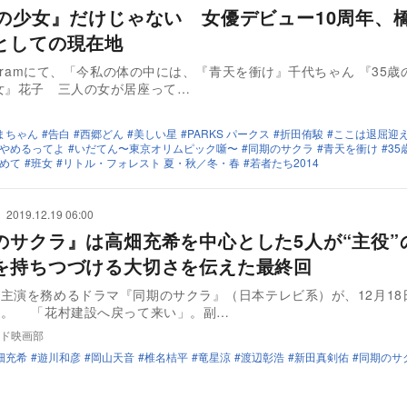
歳の少女』だけじゃない 女優デビュー10周年、
としての現在地
tagramにて、「今私の体の中には、『青天を衝け』千代ちゃん 『35
女』花子 三人の女が居座って…
まちゃん
告白
西郷どん
美しい星
PARKS パークス
折田侑駿
ここは退屈迎
やめるってよ
いだてん〜東京オリムピック噺〜
同期のサクラ
青天を衝け
35
めて
班女
リトル・フォレスト 夏・秋／冬・春
若者たち2014
2019.12.19 06:00
のサクラ』は高畑充希を中心とした5人が“主役”
を持ちつづける大切さを伝えた最終回
主演を務めるドラマ『同期のサクラ』（日本テレビ系）が、12月18
た。 「花村建設へ戻って来い」。副…
ド映画部
畑充希
遊川和彦
岡山天音
椎名桔平
竜星涼
渡辺彰浩
新田真剣佑
同期のサ