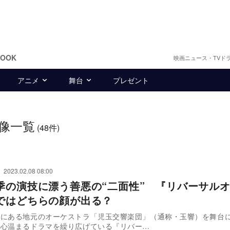
BOOK
映画ニュース・TVド
アニメ
舞台
プレゼント
像一覧
(48件)
2023.02.08 08:00
季の演技に漂う善悪の“二面性” 『リバーサル
ではどちらの顔が出る？
街にある地元のオーケストラ「児玉交響楽団」（通称・玉響）を舞台
も心温まるドラマを繰り広げている『リバー…