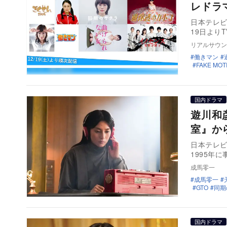
レドラ
日本テレビ
19日よりT
リアルサウン
働きマン
FAKE MO
国内ドラマ
遊川和
室』か
日本テレビ
1995年
成馬零一
成馬零一
GTO
同期
国内ドラマ