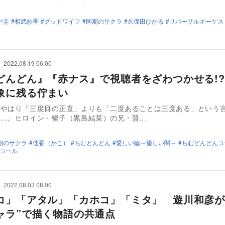
中圭
相武紗季
グッドワイフ
同期のサクラ
久保田ひかる
リバーサルオーケス
2022.08.19 06:00
どんどん』『赤ナス』で視聴者をざわつかせる!
象に残る佇まい
はやはり「三度目の正直」よりも「二度あることは三度ある」という
……。ヒロイン・暢子（黒島結菜）の兄・賢…
期のサクラ
佳香（かこ）
ちむどんどん
愛しい嘘～優しい闇～
ちむどんどんコ
コール
2022.08.03 08:00
コ」「アタル」「カホコ」「ミタ」 遊川和彦が
ャラ”で描く物語の共通点