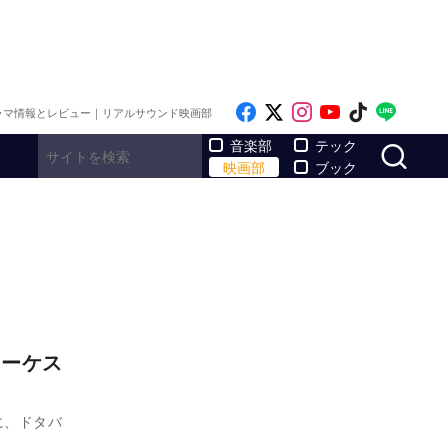
Like on Facebook
Follow on x
Follow on Inst
Follow on Y
Follow on
Follo
ラマ情報とレビュー｜リアルサウンド映画部
サ
音楽部
テック
映画部
ブック
オーケス
に、ドタバ