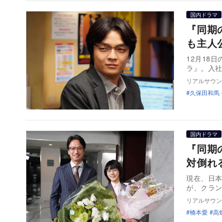
国内ドラマ
『同期
も主人
12月18
ラ』。入社
リアルサウン
久保田和馬
国内ドラマ
『同期
対倒れ
現在、日
が、クラ
リアルサウン
橋本愛
高