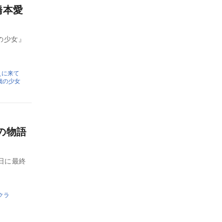
橋本愛
歳の少女』
えに来て
歳の少女
の物語
日に最終
クラ