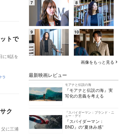
ットで
日に9話を
画像をもっと見る
最新映画レビュー
クラ
モアナと伝説の海
『モアナと伝説の海』実
写化の意義を考える
サク
『スパイダーマン：ブランド・ニ
ュー・デイ
『スパイダーマン：
BND』の“夏休み感”
、父に三浦