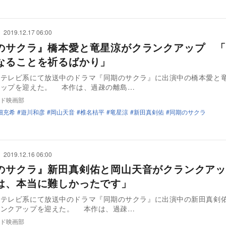
2019.12.17 06:00
のサクラ』橋本愛と竜星涼がクランクアップ 「
なることを祈るばかり」
本テレビ系にて放送中のドラマ『同期のサクラ』に出演中の橋本愛と
アップを迎えた。 本作は、過疎の離島…
ド映画部
畑充希
遊川和彦
岡山天音
椎名桔平
竜星涼
新田真剣佑
同期のサクラ
2019.12.16 06:00
のサクラ』新田真剣佑と岡山天音がクランクア
は、本当に難しかったです」
本テレビ系にて放送中のドラマ『同期のサクラ』に出演中の新田真剣
ランクアップを迎えた。 本作は、過疎…
ド映画部