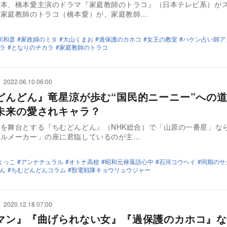
脚本、橋本愛主演のドラマ『家庭教師のトラコ』（日本テレビ系）が
き家庭教師のトラコ（橋本愛）が、家庭教師…
川和彦
家政婦のミタ
大山くまお
過保護のカホコ
女王の教室
ハケン占い師ア
ラ
となりのチカラ
家庭教師のトラコ
2022.06.10 06:00
どんどん』竜星涼が歩む“国民的ニーニー”への
未来の愛されキャラ？
を舞台とする『ちむどんどん』（NHK総合）で「山原の一番星」な
ブルメーカー」の座に君臨しているのが主…
よっこ
アンナチュラル
オトナ高校
昭和元禄落語心中
石河コウヘイ
同期のサ
ん
ちむどんどんコラム
獣電戦隊キョウリュウジャー
2020.12.18 07:00
マン』『曲げられない女』『過保護のカホコ』な