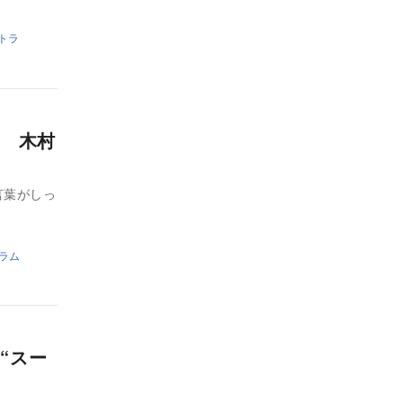
トラ
? 木村
言葉がしっ
ラム
“スー