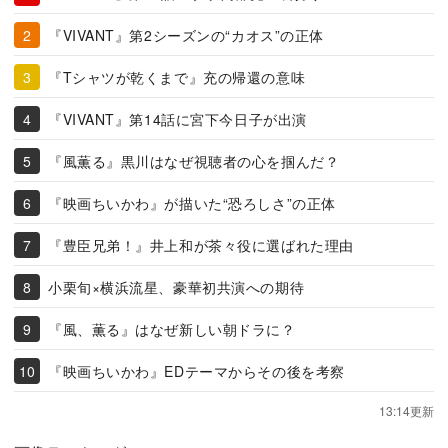
『VIVANT』第2シーズンの“カオス”の正体
『Tシャツが乾くまで』充の帰還の意味
『VIVANT』第14話に宮下今日子が出演
『風薫る』黒川はなぜ視聴者の心を掴んだ？
『映画ちいかわ』が描いた“恐ろしさ”の正体
『豊臣兄弟！』井上和が茶々役に選ばれた理由
小栗旬×横浜流星、豪華初共演への期待
『風、薫る』はなぜ新しい朝ドラに？
『映画ちいかわ』EDテーマからその後を考察
13:14更新