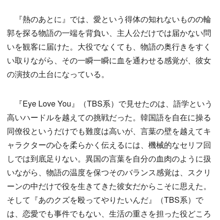
『熱のあとに』では、愛という得体の知れないものの輪
郭を探る物語の一端を背負い、主人公だけでは届かない問
いを観客に届けた。大役でなくても、物語の奥行きをすく
い取りながら、その一瞬一瞬に血を通わせる感覚が、彼女
の演技の土台になっている。
『Eye Love You』（TBS系）で見せたのは、語学という
高いハードルを越えての挑戦だった。韓国語を自在に操る
同僚役というだけでも難度は高いが、言葉の壁を越えてキ
ャラクターの心を柔らかく伝えるには、機械的なセリフ回
しでは到底足りない。異国の言葉を自分の血肉のように扱
いながら、物語の温度を保つそのバランス感覚は、スクリ
ーンの中だけで役を生きてきた彼女だからこそに思えた。
そして『あのクズを殴ってやりたいんだ』（TBS系）で
は、恋愛でも事件でもない、生活の重さを担った役どころ