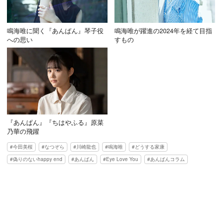
鳴海唯に聞く『あんぱん』琴子役
鳴海唯が躍進の2024年を経て目指
への思い
すもの
『あんぱん』『ちはやふる』原菜
乃華の飛躍
今田美桜
なつぞら
川崎龍也
鳴海唯
どうする家康
偽りのないhappy end
あんぱん
Eye Love You
あんぱんコラム