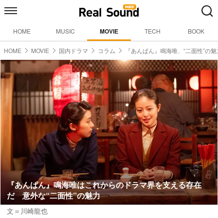
HOME
MUSIC
MOVIE
TECH
BOOK
HOME
MOVIE
国内ドラマ
コラム
『あんぱん』鳴海唯、“二面性”の魅
『あんぱん』鳴海唯はこれからのドラマ界を支える存在
だ 意外な“二面性”の魅力
文＝川崎龍也