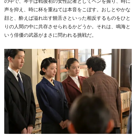
の中で、琴子は戦後初の女性記者としてペンを握り、時に
声を抑え、時に杯を重ねては本音をこぼす。おしとやかな
顔と、酔えば溢れ出す饒舌さといった相反するものをひと
りの人間の中に共存させられるかどうか。それは、鳴海と
いう俳優の武器がまさに問われる挑戦だ。