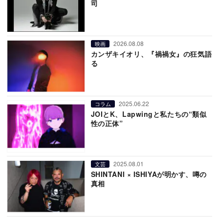
司
2026.08.08
映画
カンザキイオリ、『禍禍女』の狂気語
る
2025.06.22
コラム
JOIとK、Lapwingと私たちの“類似
性の正体”
2025.08.01
文芸
SHINTANI × ISHIYAが明かす、噂の
真相