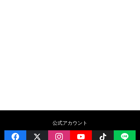
公式アカウント
facebook
x
instagram
YouTube
Follow on 
LI