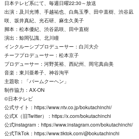
日本テレビ系にて、毎週日曜22:30～放送
出演：及川光博、手越祐也、白鳥玉季、田中直樹、渋谷凪
咲、坂井真紀、光石研、麻生久美子
脚本：松本優紀、渋谷凪咲、田中直樹
演出：鯨岡弘識、北川瞳
インクルーシブプロデューサー：白川大介
チーフプロデューサー：松本京子
プロデューサー：河野英裕、西紀州、岡宅真由美
音楽：東川亜希子、神谷洵平
主題歌：「バームクーヘン」
制作協力：AX-ON
©日本テレビ
公式サイト：https://www.ntv.co.jp/bokutachinchi/
公式X（旧Twitter）：https://x.com/bokutachinchi
公式Instagram：https://www.instagram.com/bokutachinchi/
公式TikTok：https://www.tiktok.com/@bokutachinchi