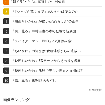
“朝ドラ”とともに躍進した中村倫也
『Tシャツが乾くまで』思いやりは愛なのか
『映画ちいかわ』が描いた“恐ろしさ”の正体
『風、薫る』中村倫也の本格登場で新展開
『スパイダーマン：BND』の“夏休み感”
『ちいかわ』の怖さは“食物連鎖からの追放”？
『映画ちいかわ』EDテーマからその後を考察
『映画ちいかわ』残酷で美しい世界と展開の謎
『風、薫る』第94話あらすじ
12:13更新
画像ランキング