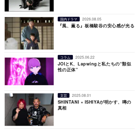
2026.08.05
国内ドラマ
『風、薫る』板橋駿谷の安心感が光る
2025.06.22
コラム
JOIとK、Lapwingと私たちの“類似
性の正体”
2025.08.01
文芸
SHINTANI × ISHIYAが明かす、噂の
真相