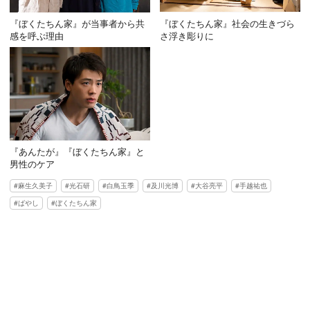
『ぼくたちん家』が当事者から共
『ぼくたちん家』社会の生きづら
感を呼ぶ理由
さ浮き彫りに
『あんたが』『ぼくたちん家』と
男性のケア
麻生久美子
光石研
白鳥玉季
及川光博
大谷亮平
手越祐也
ばやし
ぼくたちん家