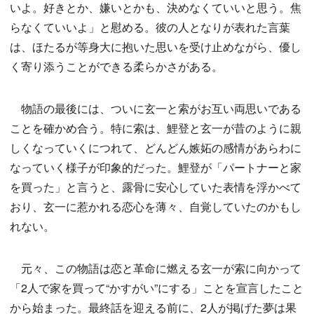
いよ。好きとか、嫌いとかも、決めなくていいと思う。焦
らなくていいよ」と慰める。彼の人となりが表れた言葉
は、ほたるが等身大に抱いた思いを受け止めながら、優し
く寄り添うことができる柔らかさがある。
物語の最後には、ついに玄一と索がお互い両思いである
ことを確かめ合う。特に索は、鯉登と玄一が昔のように親
しくなっていくにつれて、どんどん嫉妬の感情があらわに
なっていく様子が印象的だった。鯉登が「パートナーと家
を買った」と言うと、露骨に安心していた表情を浮かべて
おり、玄一に惹かれる恋心を薄々、自覚していたのかもし
れない。
元々、この物語は恋と革命に燃える玄一が索に向かって
「2人で家を買って“かすがい”にする」ことを宣言したこと
から始まった。最終話を迎える前に、2人が掲げた夢は果