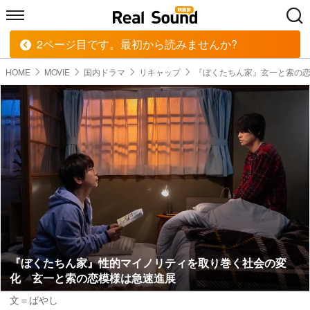
2ページ目です。最初から読みませんか?
HOME
MUSIC
MOVIE
TECH
BOOK
HOME
MOVIE
国内ドラマ
リキャップ
『ぼくたちん家』玄一と索の
『ぼくたちん家』性的マイノリティを取り巻く社会の変
化 玄一と索の恋模様は急速進展
文＝ばやし