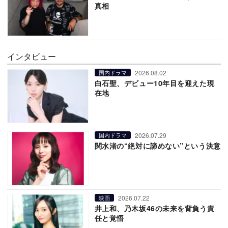
真相
インタビュー
2026.08.02
国内ドラマ
白石聖、デビュー10年目を迎えた現
在地
2026.07.29
国内ドラマ
関水渚の“絶対に諦めない”という決意
2026.07.22
映画
井上和、乃木坂46の未来を背負う責
任と覚悟