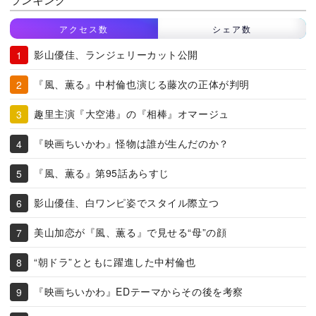
アクセス数
シェア数
影山優佳、ランジェリーカット公開
『風、薫る』中村倫也演じる藤次の正体が判明
趣里主演『大空港』の『相棒』オマージュ
『映画ちいかわ』怪物は誰が生んだのか？
『風、薫る』第95話あらすじ
影山優佳、白ワンピ姿でスタイル際立つ
美山加恋が『風、薫る』で見せる“母”の顔
“朝ドラ”とともに躍進した中村倫也
『映画ちいかわ』EDテーマからその後を考察