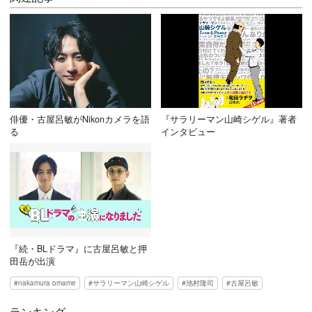
俳優・古屋呂敏がNikonカメラを語
『サラリーマン山崎シゲル』著者
る
インタビュー
『続・BLドラマ』に古屋呂敏と押
田岳が出演
nakamura omame
サラリーマン山崎シゲル
池村隆司
古屋呂敏
ランキング