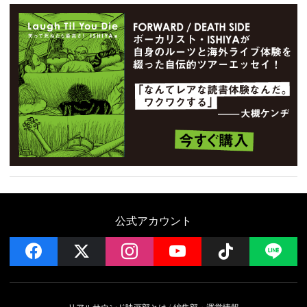
公式アカウント
facebook
x
instagram
YouTube
Follow on 
LI
リアルサウンド映画部とは
編集部・運営情報