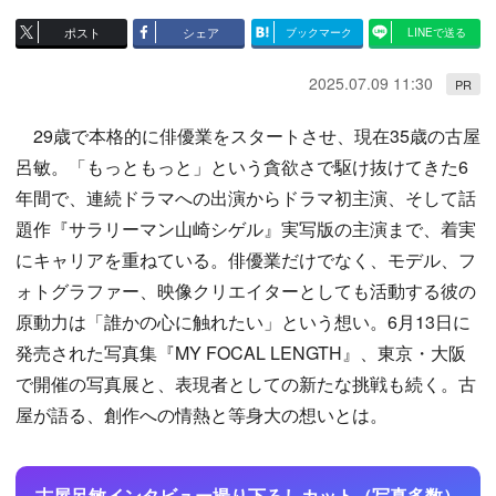
ポスト
シェア
ブックマーク
LINEで送る
2025.07.09 11:30
PR
29歳で本格的に俳優業をスタートさせ、現在35歳の古屋
呂敏。「もっともっと」という貪欲さで駆け抜けてきた6
年間で、連続ドラマへの出演からドラマ初主演、そして話
題作『サラリーマン山崎シゲル』実写版の主演まで、着実
にキャリアを重ねている。俳優業だけでなく、モデル、フ
ォトグラファー、映像クリエイターとしても活動する彼の
原動力は「誰かの心に触れたい」という想い。6月13日に
発売された写真集『MY FOCAL LENGTH』、東京・大阪
で開催の写真展と、表現者としての新たな挑戦も続く。古
屋が語る、創作への情熱と等身大の想いとは。
古屋呂敏インタビュー撮り下ろしカット（写真多数）