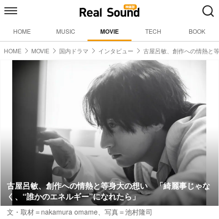
HOME
MUSIC
MOVIE
TECH
BOOK
HOME
MOVIE
国内ドラマ
インタビュー
古屋呂敏、創作への情熱と
古屋呂敏、創作への情熱と等身大の想い 「綺麗事じゃな
く、“誰かのエネルギー”になれたら」
文・取材＝nakamura omame
、
写真＝池村隆司