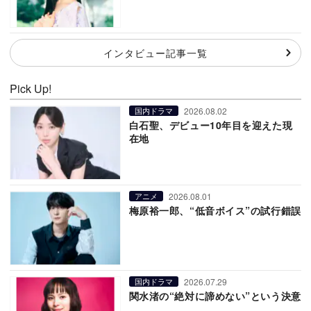
インタビュー記事一覧
Pick Up!
2026.08.02
国内ドラマ
白石聖、デビュー10年目を迎えた現
在地
2026.08.01
アニメ
梅原裕一郎、“低音ボイス”の試行錯誤
2026.07.29
国内ドラマ
関水渚の“絶対に諦めない”という決意