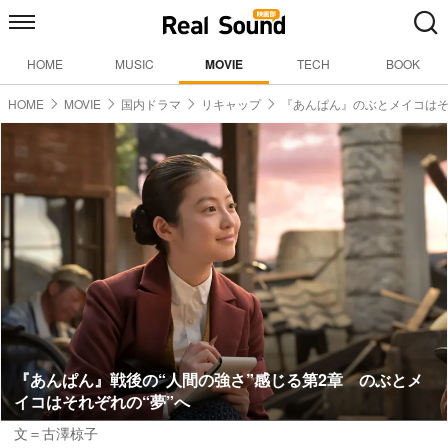
HOME
MUSIC
MOVIE
TECH
BOOK
HOME
MOVIE
国内ドラマ
リキャップ
『あんぱん』のぶとメイコは
『あんぱん』戦後の“人間の強さ”感じる第2章 のぶとメ
イコはそれぞれの“夢”へ
文＝古澤椋子