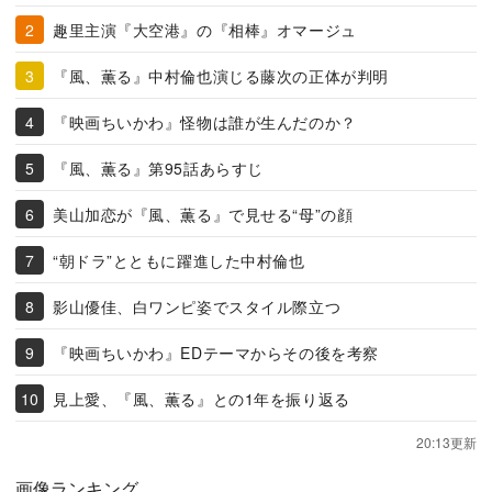
趣里主演『大空港』の『相棒』オマージュ
『風、薫る』中村倫也演じる藤次の正体が判明
『映画ちいかわ』怪物は誰が生んだのか？
『風、薫る』第95話あらすじ
美山加恋が『風、薫る』で見せる“母”の顔
“朝ドラ”とともに躍進した中村倫也
影山優佳、白ワンピ姿でスタイル際立つ
『映画ちいかわ』EDテーマからその後を考察
見上愛、『風、薫る』との1年を振り返る
20:13更新
画像ランキング