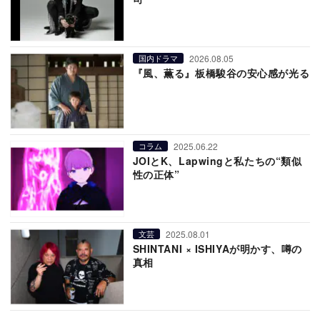
2026.08.05
国内ドラマ
『風、薫る』板橋駿谷の安心感が光る
2025.06.22
コラム
JOIとK、Lapwingと私たちの“類似
性の正体”
2025.08.01
文芸
SHINTANI × ISHIYAが明かす、噂の
真相