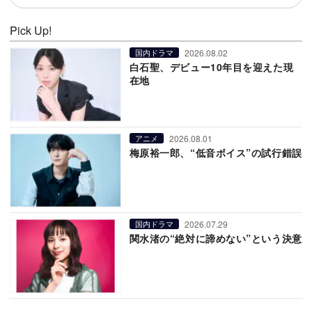
Pick Up!
2026.08.02
国内ドラマ
白石聖、デビュー10年目を迎えた現
在地
2026.08.01
アニメ
梅原裕一郎、“低音ボイス”の試行錯誤
2026.07.29
国内ドラマ
関水渚の“絶対に諦めない”という決意