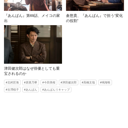
『あんぱん』第69話、メイコの家
倉悠貴、『あんぱん』で担う“変化
出
の役割”
津田健次郎はなぜ俳優としても重
宝されるのか
北村匠海
原菜乃華
今田美桜
津田健次郎
高橋文哉
鳴海唯
古澤椋子
あんぱん
あんぱんリキャップ