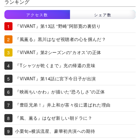
ランキング
アクセス数
シェア数
『VIVANT』第13話 “野崎”阿部寛の裏切り
『風薫る』黒川はなぜ視聴者の心を掴んだ？
『VIVANT』第2シーズンの“カオス”の正体
『Tシャツが乾くまで』充の帰還の意味
『VIVANT』第14話に宮下今日子が出演
『映画ちいかわ』が描いた“恐ろしさ”の正体
『豊臣兄弟！』井上和が茶々役に選ばれた理由
『風、薫る』はなぜ新しい朝ドラに？
小栗旬×横浜流星、豪華初共演への期待