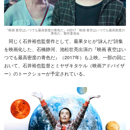
『映画 夜空はいつでも最高密度の青色だ』©2017「映画 夜空はいつでも最高密度の
青色だ」製作委員会
同じく石井裕也監督作として、最果タヒが“詠んだ”詩集
を映画化した、石橋静河、池松壮亮出演の『映画 夜空はい
つでも最高密度の青色だ』（2017年）も上映。一部の回に
おいて、石井裕也監督とミヤザキタケル（映画アドバイザ
ー）のトークショーが予定されている。