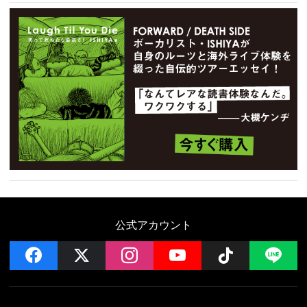
公式アカウント
facebook
x
instagram
YouTube
Follow on 
LI