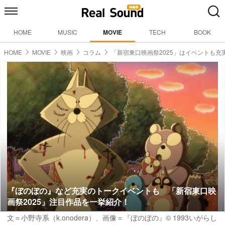
HOME
MUSIC
MOVIE
TECH
BOOK
HOME
MOVIE
映画
コラム
「新宿東口映画祭2025」はイベントも充
『ぼのぼの』など充実のトークイベントも 「新宿東口映
画祭2025」注目作品を一挙紹介！
文＝小野寺系（k.onodera）
、画像＝『ぼのぼの』© 1993いがらし