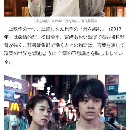
『舟を編む』© 2013「舟を編む」製作委員会
上映作の一つ、三浦しをん原作の『舟を編む』（2013
年）は象徴的だ。松田龍平、宮﨑あおい出演で石井裕也監
督が描く、辞書編集部で働く人々の物語は、言葉を通して
現実の世界を“読むように”仕事の不思議さを映し出してい
る。