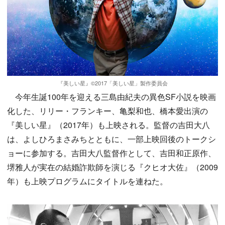
『美しい星』©2017「美しい星」製作委員会
今年生誕100年を迎える三島由紀夫の異色SF小説を映画
化した、リリー・フランキー、亀梨和也、橋本愛出演の
『美しい星』（2017年）も上映される。監督の吉田大八
は、よしひろまさみちとともに、一部上映回後のトークシ
ョーに参加する。吉田大八監督作として、吉田和正原作、
堺雅人が実在の結婚詐欺師を演じる『クヒオ大佐』（2009
年）も上映プログラムにタイトルを連ねた。