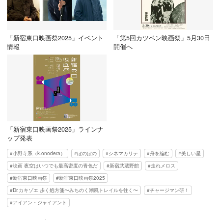
「新宿東口映画祭2025」イベント
「第5回カツベン映画祭」5月30日
情報
開催へ
「新宿東口映画祭2025」ラインナ
ップ発表
小野寺系（k.onodera）
ぼのぼの
シネマカリテ
舟を編む
美しい星
映画 夜空はいつでも最高密度の青色だ
新宿武蔵野館
走れメロス
新宿東口映画祭
新宿東口映画祭2025
Dr.カキゾエ 歩く処方箋〜みちのく潮風トレイルを往く〜
チャージマン研！
アイアン・ジャイアント