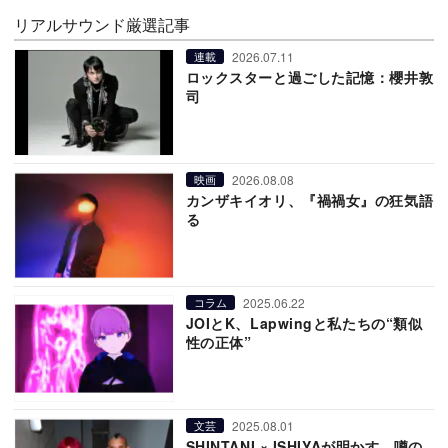
リアルサウンド厳選記事
2026.07.11
連載
ロックスターと過ごした記憶：櫻井敦
司
2026.08.08
映画
カンザキイオリ、『禍禍女』の狂気語
る
2025.06.22
コラム
JOIとK、Lapwingと私たちの“類似
性の正体”
2025.08.01
文芸
SHINTANI × ISHIYAが明かす、噂の