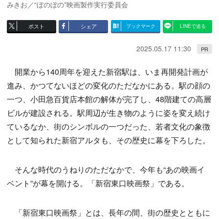
みきお／“ぼのぼの”映画製作実行委員会
ポスト
シェア
ブックマーク
LINEで送る
2025.05.17 11:30
PR
開業から140周年を迎えた新宿駅は、いま再開発計画が
進み、かつてないほどの変化のただなかにある。駅の顔の
一つ、小田急百貨店本館の解体が完了し、48階建ての高層
ビルが建設される。駅周辺が生き物のように姿を変え続け
ているなか、街のシンボルの一つだった、若者文化の象徴
として知られた新宿アルタも、その歴史に幕を下ろした。
そんな時代のうねりのただなかで、今年も“あの映画イ
ベント”が幕を開ける。「新宿東口映画祭」である。
「新宿東口映画祭」とは、長年の間、街の歴史とともに