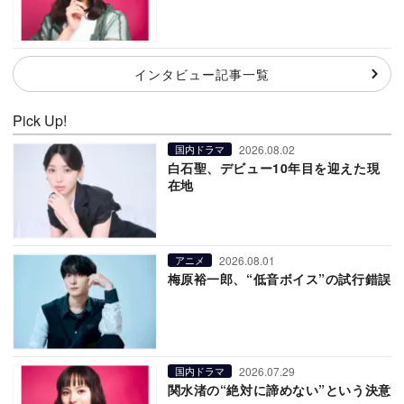
インタビュー記事一覧
Pick Up!
2026.08.02
国内ドラマ
白石聖、デビュー10年目を迎えた現
在地
2026.08.01
アニメ
梅原裕一郎、“低音ボイス”の試行錯誤
2026.07.29
国内ドラマ
関水渚の“絶対に諦めない”という決意