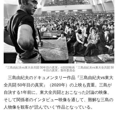
『三島由紀夫vs東大全共闘 50年目の真実』©2020映画「三島由紀夫vs東大全共闘 50
年目の真実」製作委員会
三島由紀夫のドキュメンタリー作品『三島由紀夫vs東大
全共闘 50年目の真実』（2020年）の上映も貴重。三島が
自決する1年前に、東大全共闘とおこなった討論の映像、
そして関係者のインタビュー映像を通して、難解な三島の
人物像を観客が“読んでいく”作品となっている。