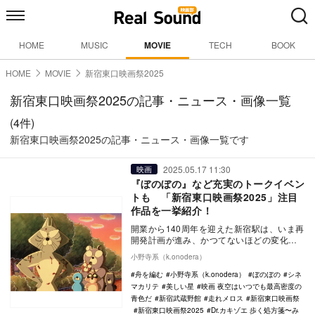
HOME
MUSIC
MOVIE
TECH
BOOK
HOME
MOVIE
新宿東口映画祭2025
新宿東口映画祭2025の記事・ニュース・画像一覧
(4件)
新宿東口映画祭2025の記事・ニュース・画像一覧です
2025.05.17 11:30
映画
『ぼのぼの』など充実のトークイベン
トも 「新宿東口映画祭2025」注目
作品を一挙紹介！
開業から140周年を迎えた新宿駅は、いま再
開発計画が進み、かつてないほどの変化の
ただなかにある。駅の顔の一つ、小田急百
小野寺系（k.onodera）
貨店本館の…
舟を編む
小野寺系（k.onodera）
ぼのぼの
シネ
マカリテ
美しい星
映画 夜空はいつでも最高密度の
青色だ
新宿武蔵野館
走れメロス
新宿東口映画祭
新宿東口映画祭2025
Dr.カキゾエ 歩く処方箋〜み