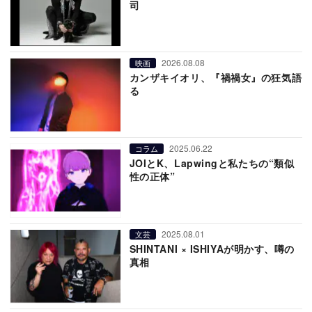
司
2026.08.08
映画
カンザキイオリ、『禍禍女』の狂気語
る
2025.06.22
コラム
JOIとK、Lapwingと私たちの“類似
性の正体”
2025.08.01
文芸
SHINTANI × ISHIYAが明かす、噂の
真相