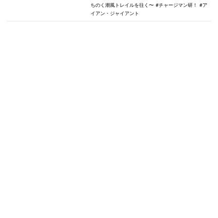
ちのく潮風トレイルを往く〜
チャージマン研！
ア
イアン・ジャイアント