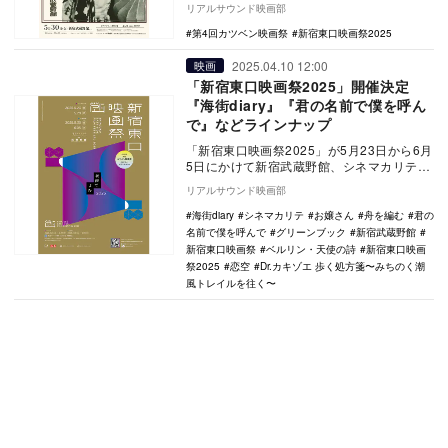
リアルサウンド映画部
と…
第4回カツベン映画祭
新宿東口映画祭2025
2025.04.10 12:00
映画
「新宿東口映画祭2025」開催決定
『海街diary』『君の名前で僕を呼ん
で』などラインナップ
「新宿東口映画祭2025」が5月23日から6月
5日にかけて新宿武蔵野館、シネマカリテに
て開催されることが決定。あわせて上映作
リアルサウンド映画部
品の…
海街diary
シネマカリテ
お嬢さん
舟を編む
君の
名前で僕を呼んで
グリーンブック
新宿武蔵野館
新宿東口映画祭
ベルリン・天使の詩
新宿東口映画
祭2025
恋空
Dr.カキゾエ 歩く処方箋〜みちのく潮
風トレイルを往く〜