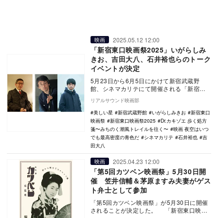
2025.05.12 12:00
映画
「新宿東口映画祭2025」いがらしみ
きお、吉田大八、石井裕也らのトーク
イベントが決定
5月23日から6月5日にかけて新宿武蔵野
館、シネマカリテにて開催される「新宿東
口映画祭2025」のトークイベント情報が発
リアルサウンド映画部
表された…
美しい星
新宿武蔵野館
いがらしみきお
新宿東口
映画祭
新宿東口映画祭2025
Dr.カキゾエ 歩く処方
箋〜みちのく潮風トレイルを往く〜
映画 夜空はいつ
でも最高密度の青色だ
シネマカリテ
石井裕也
吉
田大八
2025.04.23 12:00
映画
「第5回カツベン映画祭」5月30日開
催 笠井信輔＆茅原ますみ夫妻がゲス
ト弁士として参加
「第5回カツベン映画祭」が5月30日に開催
されることが決定した。 「新宿東口映画
祭2025」の提携企画として、5回目の開催