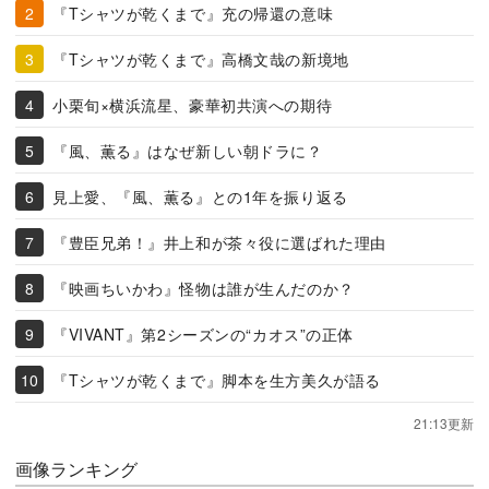
『Tシャツが乾くまで』充の帰還の意味
『Tシャツが乾くまで』高橋文哉の新境地
小栗旬×横浜流星、豪華初共演への期待
『風、薫る』はなぜ新しい朝ドラに？
見上愛、『風、薫る』との1年を振り返る
『豊臣兄弟！』井上和が茶々役に選ばれた理由
『映画ちいかわ』怪物は誰が生んだのか？
『VIVANT』第2シーズンの“カオス”の正体
『Tシャツが乾くまで』脚本を生方美久が語る
21:13更新
画像ランキング