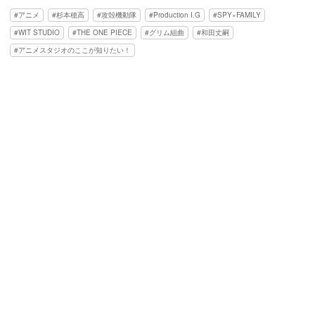
アニメ
杉本穂高
攻殻機動隊
Production I.G
SPY×FAMILY
WIT STUDIO
THE ONE PIECE
グリム組曲
和田丈嗣
アニメスタジオのここが知りたい！