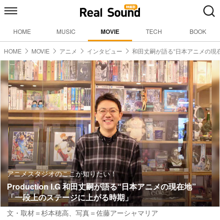
HOME
MUSIC
MOVIE
TECH
BOOK
HOME
MOVIE
アニメ
インタビュー
和田丈嗣が語る“日本アニメの現在
アニメスタジオのここが知りたい！
Production I.G 和田丈嗣が語る“日本アニメの現在地”
「一段上のステージに上がる時期」
文・取材＝杉本穂高
、
写真＝佐藤アーシャマリア