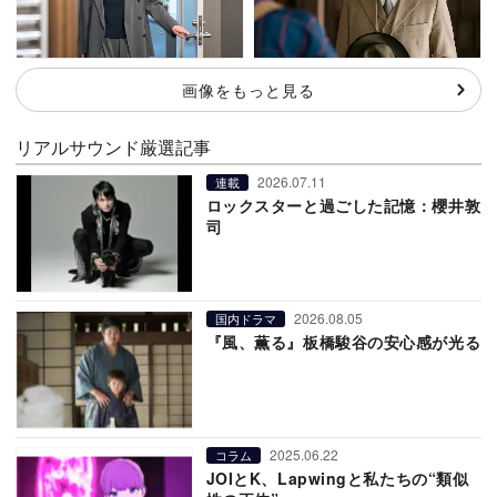
画像をもっと見る
リアルサウンド厳選記事
2026.07.11
連載
ロックスターと過ごした記憶：櫻井敦
司
2026.08.05
国内ドラマ
『風、薫る』板橋駿谷の安心感が光る
2025.06.22
コラム
JOIとK、Lapwingと私たちの“類似