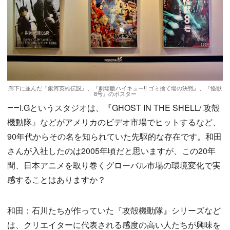
廊下に並んだ『銀河英雄伝説』、『劇場版ハイキュー‼ ゴミ捨て場の決戦』、『怪獣
8号』のポスター
――I.Gというスタジオは、『GHOST IN THE SHELL/ 攻殻
機動隊』などがアメリカのビデオ市場でヒットするなど、
90年代からその名を知られていた先駆的な存在です。和田
さんが入社したのは2005年頃だと思いますが、この20年
間、日本アニメを取り巻くグローバル市場の環境変化で実
感することはありますか？
和田：石川たちが作っていた『攻殻機動隊』シリーズなど
は、クリエイターに代表される感度の高い人たちが興味を