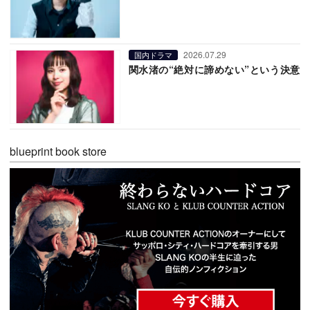
2026.07.29
国内ドラマ
関水渚の“絶対に諦めない”という決意
blueprint book store