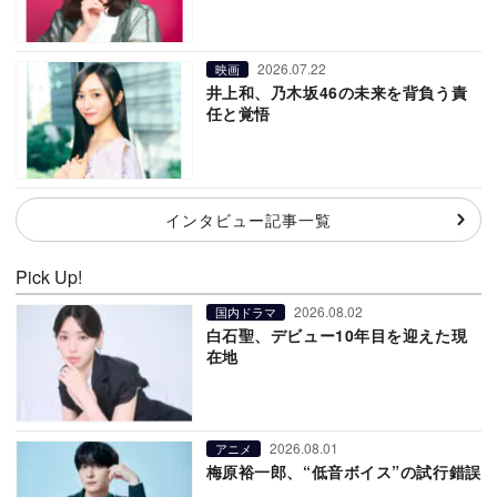
2026.07.22
映画
井上和、乃木坂46の未来を背負う責
任と覚悟
インタビュー記事一覧
Pick Up!
2026.08.02
国内ドラマ
白石聖、デビュー10年目を迎えた現
在地
2026.08.01
アニメ
梅原裕一郎、“低音ボイス”の試行錯誤