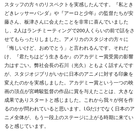
スタッフの方々のリスペクトを実感したんです。『私とき
どきレッサーパンダ』や『アーロと少年』の監督たちが安
藤さん、板津さんに会えたことを非常に喜んでいました
し、2人はランチミーティングで200人くらいの前で話をさ
せてもらったりしました。アメリカのスタジオの方々に
「悔しいけど、おめでとう」と言われるんです。それだ
け、『君たちはどう生きるか』のアカデミー賞受賞の影響
力はすごい。弊社会長の石川（光久）ともよく話すんです
が、スタジオジブリがいかに日本のアニメに対する印象を
変えたのかを実感しました。アカデミー賞という一つの映
画の頂点が宮﨑駿監督の作品に賞を与えたことは、大きな
成果でありスタートと感じました。これから我々が何を作
るのかが問われていると思います。I.Gだけでなく日本のア
ニメ全体が、もう一段上のステージに上がる時期に来てい
ると感じています。