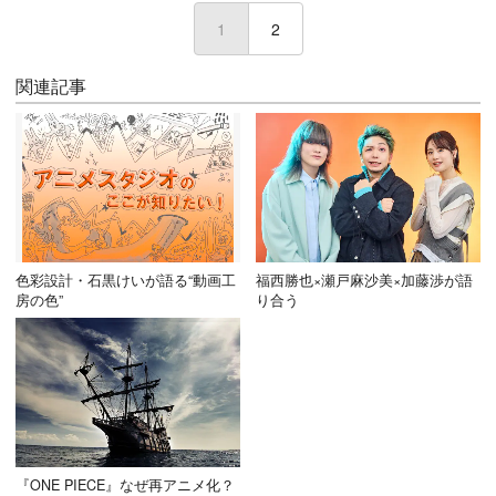
1
(current)
2
関連記事
色彩設計・石黒けいが語る“動画工
福西勝也×瀬戸麻沙美×加藤渉が語
房の色”
り合う
『ONE PIECE』なぜ再アニメ化？