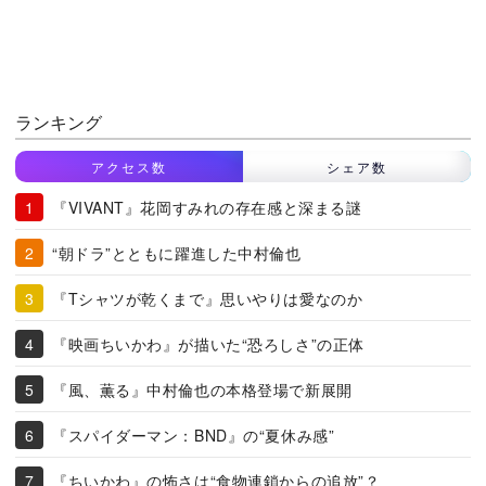
ランキング
アクセス数
シェア数
『VIVANT』花岡すみれの存在感と深まる謎
“朝ドラ”とともに躍進した中村倫也
『Tシャツが乾くまで』思いやりは愛なのか
『映画ちいかわ』が描いた“恐ろしさ”の正体
『風、薫る』中村倫也の本格登場で新展開
『スパイダーマン：BND』の“夏休み感”
『ちいかわ』の怖さは“食物連鎖からの追放”？