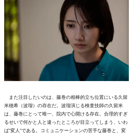
また注目したいのは、藤巻の相棒的立ち位置にいる久留
米穂希（波瑠）の存在だ。波瑠演じる検査技師の久留米
は、藤巻にとって唯一、院内で心開ける存在。合理的すぎ
るせいで何かと人と違ったところが目立ってしまう、いわ
ば“変人”である。コミュニケーションの苦手な藤巻と、変