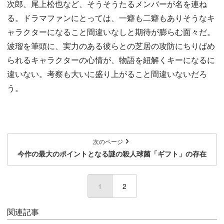
次郎、尾上松也など、そうそうたるメンバーが名を連ね
る。ドラマファンにとっては、一癖も二癖もありそうなキ
ャラクターになること間違いなしと期待が膨らむ面々だ。
波瑠を筆頭に、実力のある彼らとの芝居の攻防にちりばめ
られるキャラクターの心情が、物語を紐解くキーになるに
違いない。考察も大いに盛り上がること間違いないだろ
う。
次のページ
今作の最大のポイントとなる謎の殺人球菌「ギフト」の存在
1
(current)
2
関連記事