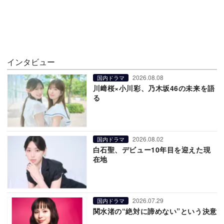
インタビュー
2026.08.08
国内ドラマ
川﨑桜×小川彩、乃木坂46の未来を語
る
2026.08.02
国内ドラマ
白石聖、デビュー10年目を迎えた現
在地
2026.07.29
国内ドラマ
関水渚の“絶対に諦めない”という決意