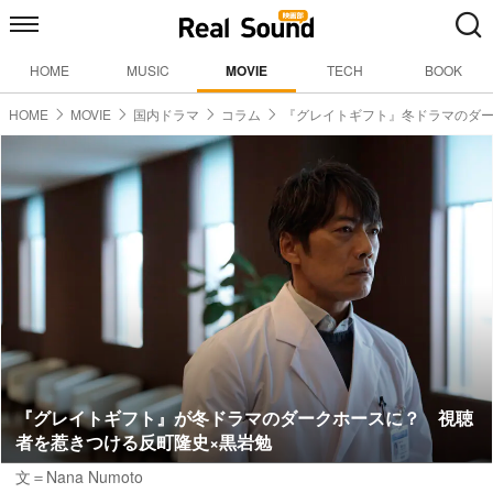
HOME
MUSIC
MOVIE
TECH
BOOK
HOME
MOVIE
国内ドラマ
コラム
『グレイトギフト』冬ドラマのダ
『グレイトギフト』が冬ドラマのダークホースに？ 視聴
者を惹きつける反町隆史×黒岩勉
文＝Nana Numoto