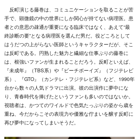
反町演じる藤巻は、コミュニケーションを取ることが苦
手で、顕微鏡の中の世界にしか関心が持てない病理医。患
者との意思の疎通が重要になる臨床ではなく、あえて“最
終診断の要”となる病理医を選んだ男だ。役どころとして
はうだつの上がらない医師というキャラクターだが、そこ
は反町である。円熟した魅力と繊細な仕事ぶりの藤巻に
は、根強いファンが生まれることだろう。反町といえば、
『未成年』（TBS系）や『ビーチボーイズ』（フジテレビ
系）、『GTO』（カンテレ・フジテレビ系）など、1990年
台から数々の人気ドラマに出演。彼の出演作に夢中にな
り、青春時代を捧げたというファンも多いのではないか。
視聴者は、かつてのワイルドで色気たっぷりの姿から歳を
重ね、今だからこその表現力や優雅な佇まいを醸す反町に
再び夢中になってしまいそうだ。