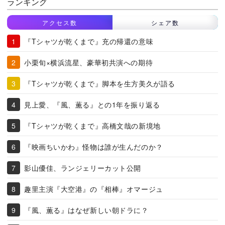
ランキング
アクセス数
シェア数
『Tシャツが乾くまで』充の帰還の意味
小栗旬×横浜流星、豪華初共演への期待
『Tシャツが乾くまで』脚本を生方美久が語る
見上愛、『風、薫る』との1年を振り返る
『Tシャツが乾くまで』高橋文哉の新境地
『映画ちいかわ』怪物は誰が生んだのか？
影山優佳、ランジェリーカット公開
趣里主演『大空港』の『相棒』オマージュ
『風、薫る』はなぜ新しい朝ドラに？