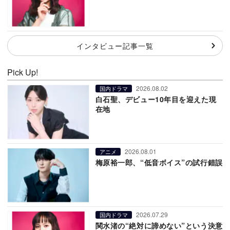
インタビュー記事一覧
Pick Up!
2026.08.02
国内ドラマ
白石聖、デビュー10年目を迎えた現
在地
2026.08.01
アニメ
梅原裕一郎、“低音ボイス”の試行錯誤
2026.07.29
国内ドラマ
関水渚の“絶対に諦めない”という決意