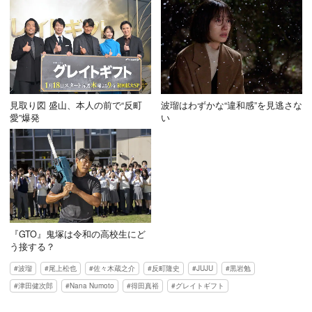
見取り図 盛山、本人の前で“反町
波瑠はわずかな“違和感”を見逃さな
愛”爆発
い
『GTO』鬼塚は令和の高校生にど
う接する？
波瑠
尾上松也
佐々木蔵之介
反町隆史
JUJU
黒岩勉
津田健次郎
Nana Numoto
得田真裕
グレイトギフト