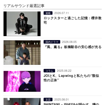
リアルサウンド厳選記事
2026.07.11
連載
ロックスターと過ごした記憶：櫻井敦
司
2026.08.05
国内ドラマ
『風、薫る』板橋駿谷の安心感が光る
2025.06.22
コラム
JOIとK、Lapwingと私たちの“類似
性の正体”
2025.08.01
文芸
SHINTANI × ISHIYAが明かす、噂の