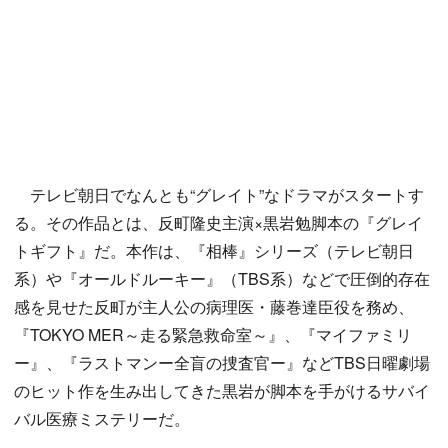
テレビ朝日でなんとも“グレイト”なドラマがスタートす
る。その作品とは、反町隆史主演×黒岩勉脚本の『グレイ
トギフト』だ。本作は、『相棒』シリーズ（テレビ朝日
系）や『オールドルーキー』（TBS系）などで圧倒的存在
感を見せた反町が主人公の病理医・藤巻達臣役を務め、
『TOKYO MER～走る緊急救命室～』、『マイファミリ
ー』、『ラストマンー全盲の捜査官ー』などTBS日曜劇場
のヒット作を生み出してきた黒岩が脚本を手がけるサバイ
バル医療ミステリーだ。