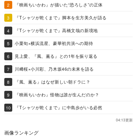
『映画ちいかわ』が描いた“恐ろしさ”の正体
『Tシャツが乾くまで』脚本を生方美久が語る
『Tシャツが乾くまで』高橋文哉の新境地
小栗旬×横浜流星、豪華初共演への期待
見上愛、『風、薫る』との1年を振り返る
川﨑桜×小川彩、乃木坂46の未来を語る
『風、薫る』はなぜ新しい朝ドラに？
『映画ちいかわ』怪物は誰が生んだのか？
『Tシャツが乾くまで』に中島歩がいる必然
04:13更新
画像ランキング