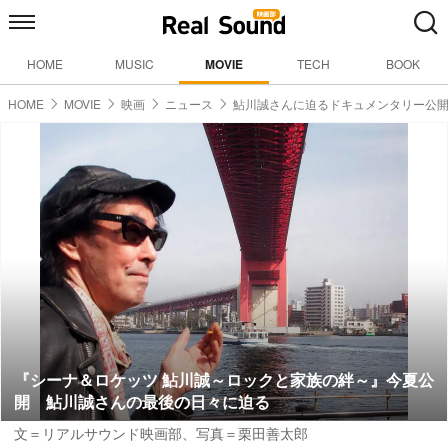
HOME
MUSIC
MOVIE
TECH
BOOK
HOME
MOVIE
映画
ニュース
鮎川誠さんに迫るドキュメンタリー公
『シーナ＆ロケッツ 鮎川誠～ロックと家族の絆～』今夏公
開 鮎川誠さんの最後の日々に迫る
文＝リアルサウンド映画部、写真＝栗田善太郎