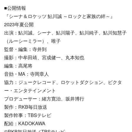
■公開情報
『シーナ＆ロケッツ 鮎川誠 ～ロックと家族の絆～』
2023年夏公開
出演：鮎川誠、シーナ、鮎川陽子、鮎川純子、鮎川知慧子
（ルーシーミラー）、唯子
監督・編集：寺井到
撮影：中牟田靖、宮成健一、丸本知也
編集：高尾将
音効・MA：寺岡章人
協力：ジュークレコード、ロケットダクション、ビクタ
ー・エンタテインメント
プロデューサー：緒方寛治、坂井博行
製作：RKB毎日放送
製作幹事：TBSテレビ
配給：KADOKAWA
©RKB毎日放送／TBSテレビ