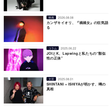
2026.08.08
映画
カンザキイオリ、『禍禍女』の狂気語
る
2025.06.22
コラム
JOIとK、Lapwingと私たちの“類似
性の正体”
2025.08.01
文芸
SHINTANI × ISHIYAが明かす、噂の
真相