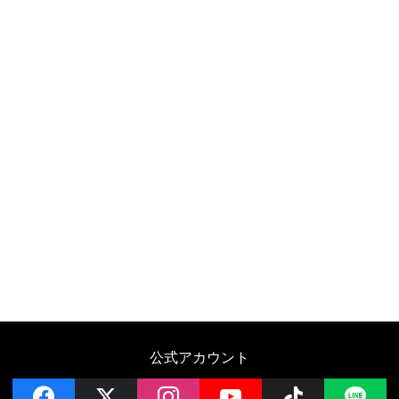
公式アカウント
facebook
x
instagram
YouTube
Follow on 
LI