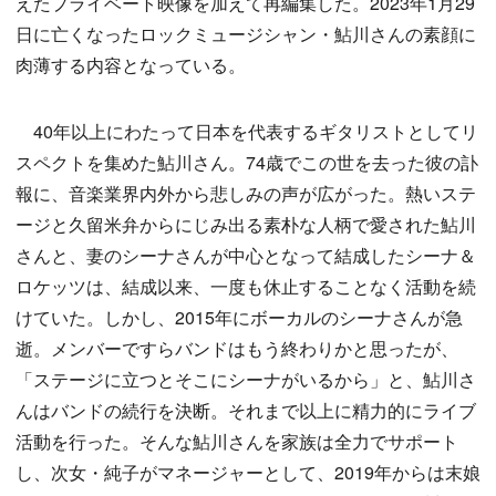
えたプライベート映像を加えて再編集した。2023年1月29
日に亡くなったロックミュージシャン・鮎川さんの素顔に
肉薄する内容となっている。
40年以上にわたって日本を代表するギタリストとしてリ
スペクトを集めた鮎川さん。74歳でこの世を去った彼の訃
報に、音楽業界内外から悲しみの声が広がった。熱いステ
ージと久留米弁からにじみ出る素朴な人柄で愛された鮎川
さんと、妻のシーナさんが中心となって結成したシーナ＆
ロケッツは、結成以来、一度も休止することなく活動を続
けていた。しかし、2015年にボーカルのシーナさんが急
逝。メンバーですらバンドはもう終わりかと思ったが、
「ステージに立つとそこにシーナがいるから」と、鮎川さ
んはバンドの続行を決断。それまで以上に精力的にライブ
活動を行った。そんな鮎川さんを家族は全力でサポート
し、次女・純子がマネージャーとして、2019年からは末娘