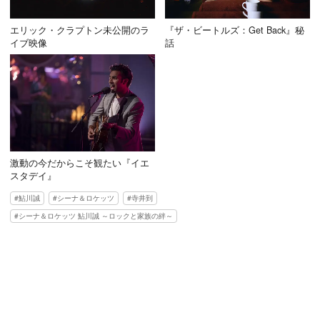
エリック・クラプトン未公開のラ
『ザ・ビートルズ：Get Back』秘
イブ映像
話
激動の今だからこそ観たい『イエ
スタデイ』
鮎川誠
シーナ＆ロケッツ
寺井到
シーナ＆ロケッツ 鮎川誠 ～ロックと家族の絆～