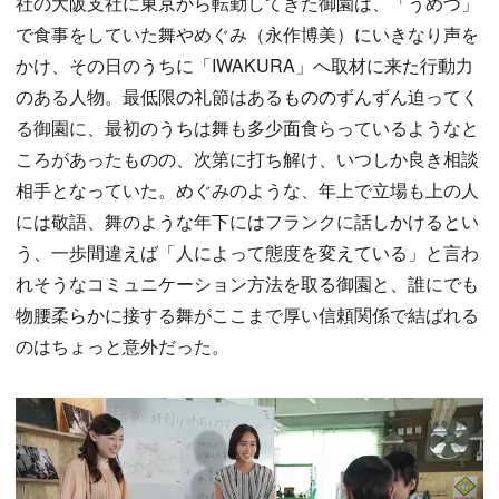
社の大阪支社に東京から転勤してきた御園は、「うめづ」
で食事をしていた舞やめぐみ（永作博美）にいきなり声を
かけ、その日のうちに「IWAKURA」へ取材に来た行動力
のある人物。最低限の礼節はあるもののずんずん迫ってく
る御園に、最初のうちは舞も多少面食らっているようなと
ころがあったものの、次第に打ち解け、いつしか良き相談
相手となっていた。めぐみのような、年上で立場も上の人
には敬語、舞のような年下にはフランクに話しかけるとい
う、一歩間違えば「人によって態度を変えている」と言わ
れそうなコミュニケーション方法を取る御園と、誰にでも
物腰柔らかに接する舞がここまで厚い信頼関係で結ばれる
のはちょっと意外だった。