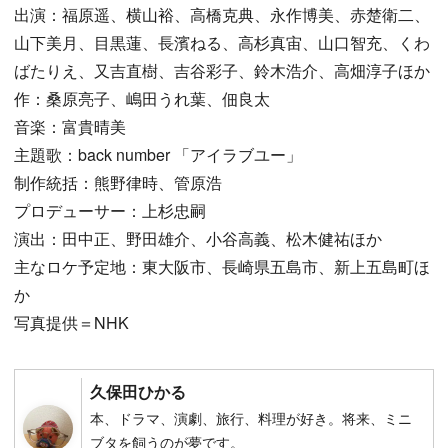
出演：福原遥、横山裕、高橋克典、永作博美、赤楚衛二、
山下美月、目黒蓮、長濱ねる、高杉真宙、山口智充、くわ
ばたりえ、又吉直樹、吉谷彩子、鈴木浩介、高畑淳子ほか
作：桑原亮子、嶋田うれ葉、佃良太
音楽：富貴晴美
主題歌：back number 「アイラブユー」
制作統括：熊野律時、管原浩
プロデューサー：上杉忠嗣
演出：田中正、野田雄介、小谷高義、松木健祐ほか
主なロケ予定地：東大阪市、長崎県五島市、新上五島町ほ
か
写真提供＝NHK
久保田ひかる
本、ドラマ、演劇、旅行、料理が好き。将来、ミニ
ブタを飼うのが夢です。