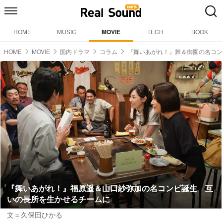
HOME
MUSIC
MOVIE
TECH
BOOK
HOME
MOVIE
国内ドラマ
コラム
『舞いあがれ！』舞＆御園の名コ
『舞いあがれ！』福原遥＆山口紗弥加の名コンビ誕生 互
いの長所を生かせるチームに
文＝久保田ひかる