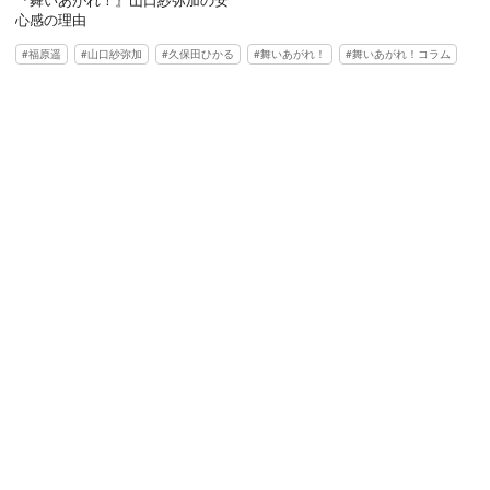
心感の理由
福原遥
山口紗弥加
久保田ひかる
舞いあがれ！
舞いあがれ！コラム