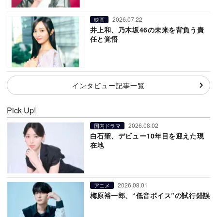
2026.07.22
映画
井上和、乃木坂46の未来を背負う責
任と覚悟
インタビュー記事一覧
Pick Up!
2026.08.02
国内ドラマ
白石聖、デビュー10年目を迎えた現
在地
2026.08.01
アニメ
梅原裕一郎、“低音ボイス”の試行錯誤