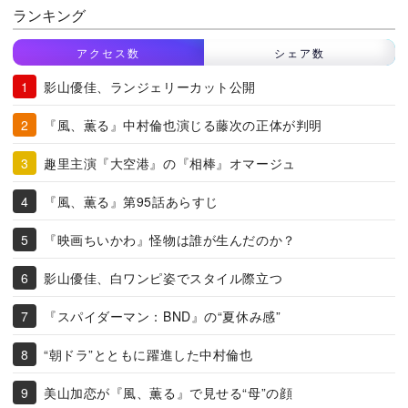
ランキング
アクセス数
シェア数
影山優佳、ランジェリーカット公開
『風、薫る』中村倫也演じる藤次の正体が判明
趣里主演『大空港』の『相棒』オマージュ
『風、薫る』第95話あらすじ
『映画ちいかわ』怪物は誰が生んだのか？
影山優佳、白ワンピ姿でスタイル際立つ
『スパイダーマン：BND』の“夏休み感”
“朝ドラ”とともに躍進した中村倫也
美山加恋が『風、薫る』で見せる“母”の顔