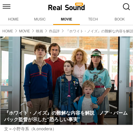
HOME
MUSIC
MOVIE
TECH
BOOK
HOME
MOVIE
映画
作品評
『ホワイト・ノイズ』の難解な内容を解
『ホワイト・ノイズ』の難解な内容を解説 ノア・バーム
バック監督が示した“恐ろしい事実”
文＝小野寺系（k.onodera）