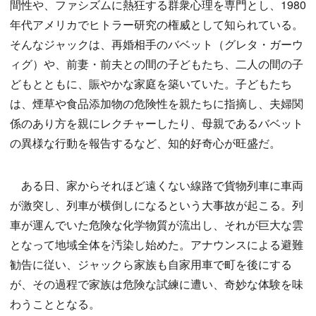
間性や、ファシズムに熱狂する群衆心理を専門とし、1980
年代アメリカでヒトラー研究の権威として知られている。
そんなジャックは、再婚相手のバベット（グレタ・ガーウ
ィグ）や、前妻・前夫との間の子どもたち、二人の間の子
どもとともに、賑やかな家庭を築いていた。子どもたち
は、煙草や食品添加物の危険性を親たちに指摘し、夫婦関
係のあり方を親にレクチャーしたり、母親であるバベット
の異様な行動を報告するなど、知的好奇心が旺盛だ。
ある日、家からそれほど遠くない線路で貨物列車に車両
が激突し、列車が横倒しになるという大事故が起こる。列
車が運んでいた危険な化学物質が流出し、それが巨大な雲
となって地域全体を汚染し始めた。アナウンスによる避難
勧告に従い、ジャックら家族も自家用車で町を後にする
が、その過程で家族は危険な試練に遭い、奇妙な体験を味
わうこととなる。