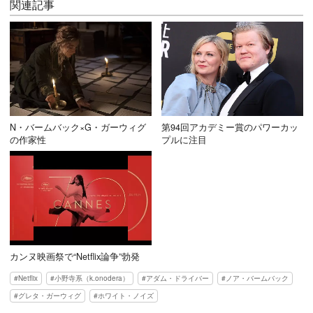
関連記事
N・バームバック×G・ガーウィグ
第94回アカデミー賞のパワーカッ
の作家性
プルに注目
カンヌ映画祭で“Netflix論争”勃発
Netflix
小野寺系（k.onodera）
アダム・ドライバー
ノア・バームバック
グレタ・ガーウィグ
ホワイト・ノイズ