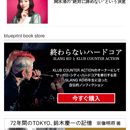
関水渚の“絶対に諦めない”という決意
blueprint book store