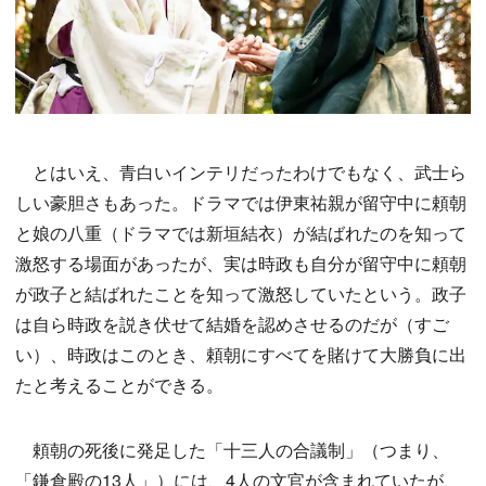
とはいえ、青白いインテリだったわけでもなく、武士ら
しい豪胆さもあった。ドラマでは伊東祐親が留守中に頼朝
と娘の八重（ドラマでは新垣結衣）が結ばれたのを知って
激怒する場面があったが、実は時政も自分が留守中に頼朝
が政子と結ばれたことを知って激怒していたという。政子
は自ら時政を説き伏せて結婚を認めさせるのだが（すご
い）、時政はこのとき、頼朝にすべてを賭けて大勝負に出
たと考えることができる。
頼朝の死後に発足した「十三人の合議制」（つまり、
「鎌倉殿の13人」）には、4人の文官が含まれていたが、