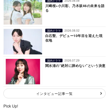
2026.08.08
国内ドラマ
川﨑桜×小川彩、乃木坂46の未来を語
る
2026.08.02
国内ドラマ
白石聖、デビュー10年目を迎えた現
在地
2026.07.29
国内ドラマ
関水渚の“絶対に諦めない”という決意
インタビュー記事一覧
Pick Up!