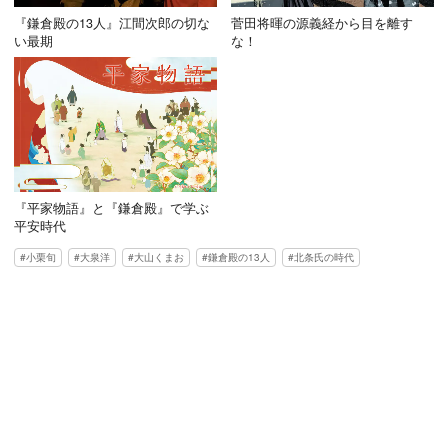
『鎌倉殿の13人』江間次郎の切な
菅田将暉の源義経から目を離す
い最期
な！
『平家物語』と『鎌倉殿』で学ぶ
平安時代
小栗旬
大泉洋
大山くまお
鎌倉殿の13人
北条氏の時代