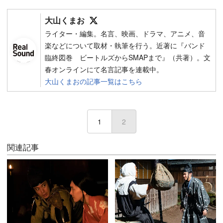
Follow on SNS
大山くまお
ライター・編集。名言、映画、ドラマ、アニメ、音
楽などについて取材・執筆を行う。近著に『バンド
臨終図巻 ビートルズからSMAPまで』（共著）。文
春オンラインにて名言記事を連載中。
大山くまおの記事一覧はこちら
1
2
(current)
関連記事