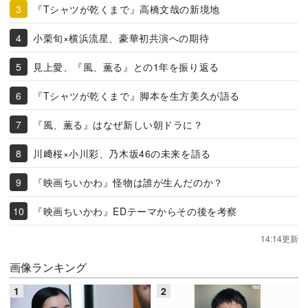
『Tシャツが乾くまで』高橋文哉の新境地
小栗旬×横浜流星、豪華初共演への期待
見上愛、『風、薫る』との1年を振り返る
『Tシャツが乾くまで』脚本を生方美久が語る
『風、薫る』はなぜ新しい朝ドラに？
川﨑桜×小川彩、乃木坂46の未来を語る
『映画ちいかわ』怪物は誰が生んだのか？
『映画ちいかわ』EDテーマからその後を考察
14:14更新
画像ランキング