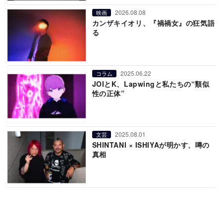
2026.08.08
映画
カンザキイオリ、『禍禍女』の狂気語
る
2025.06.22
コラム
JOIとK、Lapwingと私たちの“類似
性の正体”
2025.08.01
文芸
SHINTANI × ISHIYAが明かす、噂の
真相