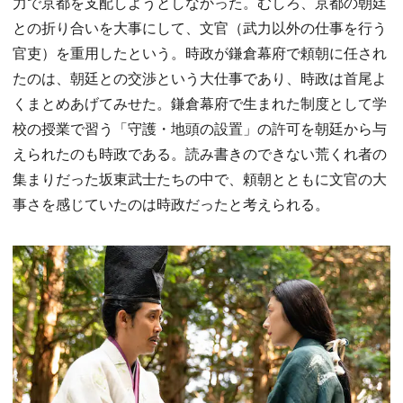
力で京都を支配しようとしなかった。むしろ、京都の朝廷
との折り合いを大事にして、文官（武力以外の仕事を行う
官吏）を重用したという。時政が鎌倉幕府で頼朝に任され
たのは、朝廷との交渉という大仕事であり、時政は首尾よ
くまとめあげてみせた。鎌倉幕府で生まれた制度として学
校の授業で習う「守護・地頭の設置」の許可を朝廷から与
えられたのも時政である。読み書きのできない荒くれ者の
集まりだった坂東武士たちの中で、頼朝とともに文官の大
事さを感じていたのは時政だったと考えられる。