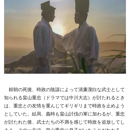
頼朝の死後、時政の陰謀によって清廉潔白な武士として
知られる畠山重忠（ドラマでは中川大志）が討たれるとき
は、重忠との友情を重んじてギリギリまで時政を止めよう
としていた。結局、義時も畠山討伐の軍に加わるが、重忠
が討たれた後、武士たちの不満を感じて時政を追放してし
まう。その一方で、畠山重忠に息子がいたことがわかる