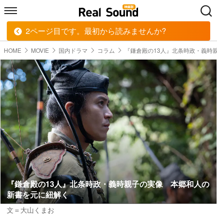
2ページ目です。最初から読みませんか?
HOME
MUSIC
MOVIE
TECH
BOOK
HOME
MOVIE
国内ドラマ
コラム
『鎌倉殿の13人』北条時政・義時
『鎌倉殿の13人』北条時政・義時親子の実像 本郷和人の
新書を元に紐解く
文＝大山くまお