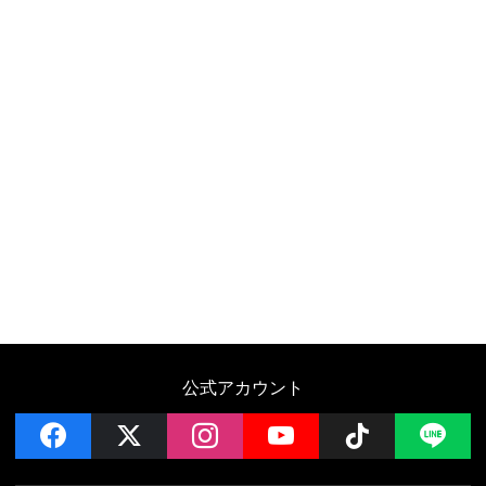
公式アカウント
facebook
x
instagram
YouTube
Follow on 
LI