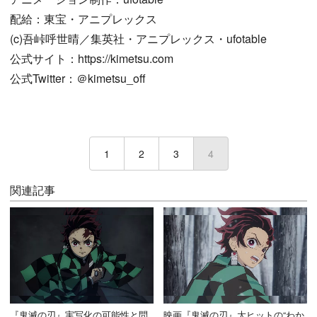
配給：東宝・アニプレックス
(c)吾峠呼世晴／集英社・アニプレックス・ufotable
公式サイト：https://kimetsu.com
公式Twitter：＠kimetsu_off
1
2
3
4
(current)
関連記事
『鬼滅の刃』実写化の可能性と問
映画『鬼滅の刃』大ヒットの“わか