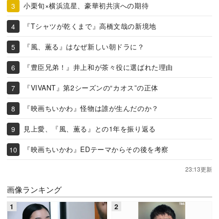
小栗旬×横浜流星、豪華初共演への期待
『Tシャツが乾くまで』高橋文哉の新境地
『風、薫る』はなぜ新しい朝ドラに？
『豊臣兄弟！』井上和が茶々役に選ばれた理由
『VIVANT』第2シーズンの“カオス”の正体
『映画ちいかわ』怪物は誰が生んだのか？
見上愛、『風、薫る』との1年を振り返る
『映画ちいかわ』EDテーマからその後を考察
23:13更新
画像ランキング