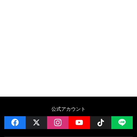
公式アカウント
facebook
x
instagram
YouTube
Follow on 
LI