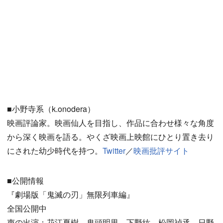
■小野寺系（k.onodera）
映画評論家。映画仙人を目指し、作品に合わせ様々な角度
から深く映画を語る。やくざ映画上映館にひとり置き去り
にされた幼少時代を持つ。
Twitter
／
映画批評サイト
■公開情報
『劇場版「鬼滅の刃」無限列車編』
全国公開中
声の出演：花江夏樹、鬼頭明里、下野紘、松岡禎丞、日野