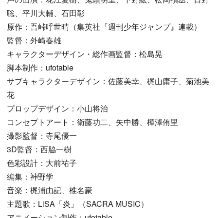
聡、平川大輔、石田彰
原作：吾峠呼世晴（集英社『週刊少年ジャンプ』連載）
監督：外崎春雄
キャラクターデザイン・総作画監督：松島晃
脚本制作：ufotable
サブキャラクターデザイン：佐藤美幸、梶山庸子、菊池美
花
プロップデザイン：小山将治
コンセプトアート：衛藤功二、矢中勝、樺澤侑里
撮影監督：寺尾優一
3D監督：西脇一樹
色彩設計：大前祐子
編集：神野学
音楽：梶浦由記、椎名豪
主題歌：LiSA「炎」（SACRA MUSIC）
アニメーション制作：ufotable