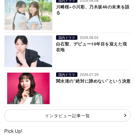
2026.08.08
国内ドラマ
川﨑桜×小川彩、乃木坂46の未来を語
る
2026.08.02
国内ドラマ
白石聖、デビュー10年目を迎えた現
在地
2026.07.29
国内ドラマ
関水渚の“絶対に諦めない”という決意
インタビュー記事一覧
Pick Up!