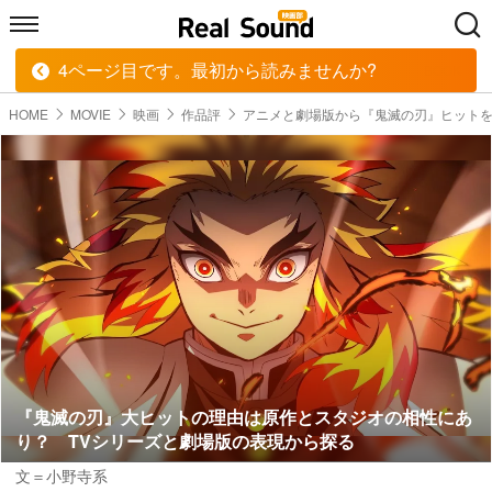
4ページ目です。最初から読みませんか?
HOME
MUSIC
MOVIE
TECH
BOOK
HOME
MOVIE
映画
作品評
アニメと劇場版から『鬼滅の刃』ヒット
『鬼滅の刃』大ヒットの理由は原作とスタジオの相性にあ
り？ TVシリーズと劇場版の表現から探る
文＝小野寺系