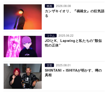
2026.08.08
映画
カンザキイオリ、『禍禍女』の狂気語
る
2025.06.22
コラム
JOIとK、Lapwingと私たちの“類似
性の正体”
2025.08.01
文芸
SHINTANI × ISHIYAが明かす、噂の
真相