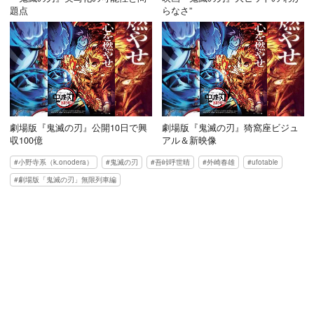
題点
らなさ”
劇場版『鬼滅の刃』公開10日で興
劇場版『鬼滅の刃』猗窩座ビジュ
収100億
アル＆新映像
小野寺系（k.onodera）
鬼滅の刃
吾峠呼世晴
外崎春雄
ufotable
劇場版「鬼滅の刃」無限列車編