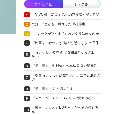
アクセス数
シェア数
『VIVANT』花岡すみれの存在感と深まる謎
“朝ドラ”とともに躍進した中村倫也
『Tシャツが乾くまで』思いやりは愛なのか
『映画ちいかわ』が描いた“恐ろしさ”の正体
『ちいかわ』の怖さは“食物連鎖からの追
放”？
『風、薫る』中村倫也の本格登場で新展開
『映画ちいかわ』残酷で美しい世界と展開の
謎
『風、薫る』第94話あらすじ
『スパイダーマン：BND』の“夏休み感”
『映画ちいかわ』EDテーマからその後を考
察