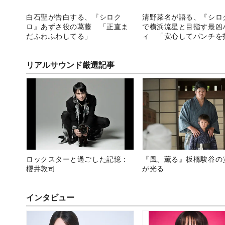
白石聖が告白する、『シロク
清野菜名が語る、『シロ
ロ』あずさ役の葛藤 「正直ま
で横浜流星と目指す最凶
だふわふわしてる」
ィ 「安心してパンチを
める」
リアルサウンド厳選記事
ロックスターと過ごした記憶：
『風、薫る』板橋駿谷の
櫻井敦司
が光る
インタビュー