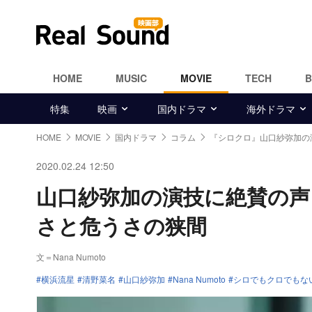
HOME
MUSIC
MOVIE
TECH
特集
映画
国内ドラマ
海外ドラマ
HOME
MOVIE
国内ドラマ
コラム
『シロクロ』山口紗弥加の
2020.02.24 12:50
山口紗弥加の演技に絶賛の声
さと危うさの狭間
文＝Nana Numoto
横浜流星
清野菜名
山口紗弥加
Nana Numoto
シロでもクロでもな