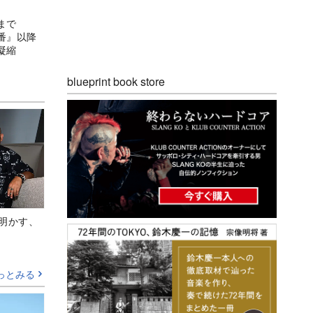
ンまで
番』以降
凝縮
blueprint book store
Aが明かす、
っとみる