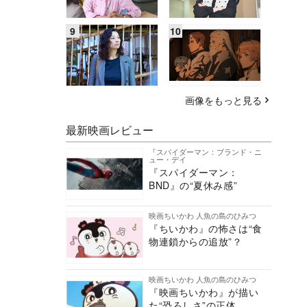
画像をもっと見る
最新映画レビュー
『スパイダーマン：ブランド・ニ
ュー・デイ
『スパイダーマン：
BND』の“夏休み感”
映画ちいかわ 人魚の島のひみつ
『ちいかわ』の怖さは“食
物連鎖からの追放”？
映画ちいかわ 人魚の島のひみつ
『映画ちいかわ』が描い
た“恐ろしさ”の正体