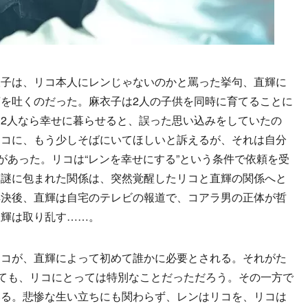
子は、リコ本人にレンじゃないのかと罵った挙句、直輝に
を吐くのだった。麻衣子は2人の子供を同時に育てることに
2人なら幸せに暮らせると、誤った思い込みをしていたの
リコに、もう少しそばにいてほしいと訴えるが、それは自分
があった。リコは“レンを幸せにする”という条件で依頼を受
う謎に包まれた関係は、突然覚醒したリコと直輝の関係へと
解決後、直輝は自宅のテレビの報道で、コアラ男の正体が哲
直輝は取り乱す……。
コが、直輝によって初めて誰かに必要とされる。それがた
しても、リコにとっては特別なことだっただろう。その一方で
いる。悲惨な生い立ちにも関わらず、レンはリコを、リコは