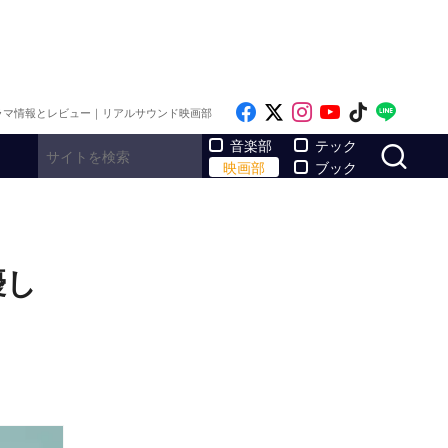
Like on Facebook
Follow on x
Follow on Inst
Follow on Y
Follow on
Follo
ラマ情報とレビュー｜リアルサウンド映画部
サ
音楽部
テック
映画部
ブック
優し