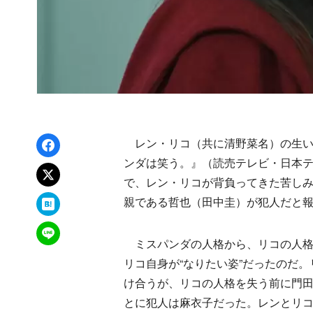
Facebookでシェア
レン・リコ（共に清野菜名）の生い
ンダは笑う。』（読売テレビ・日本テ
xでポスト
で、レン・リコが背負ってきた苦し
はてなブックマーク
親である哲也（田中圭）が犯人だと報
LINEで送る
ミスパンダの人格から、リコの人格
リコ自身が“なりたい姿”だったのだ
け合うが、リコの人格を失う前に門
とに犯人は麻衣子だった。レンとリ