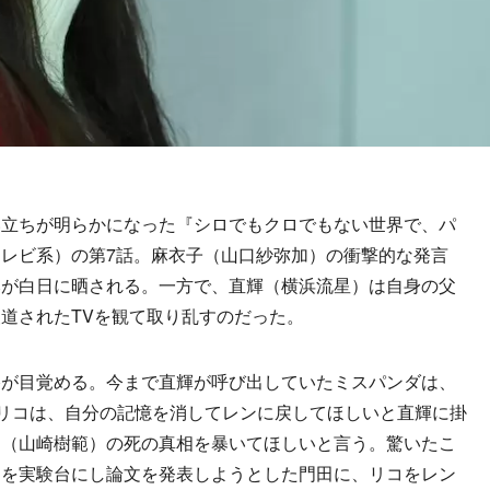
立ちが明らかになった『シロでもクロでもない世界で、パ
レビ系）の第7話。麻衣子（山口紗弥加）の衝撃的な発言
みが白日に晒される。一方で、直輝（横浜流星）は自身の父
道されたTVを観て取り乱すのだった。
が目覚める。今まで直輝が呼び出していたミスパンダは、
。リコは、自分の記憶を消してレンに戻してほしいと直輝に掛
田（山崎樹範）の死の真相を暴いてほしいと言う。驚いたこ
コを実験台にし論文を発表しようとした門田に、リコをレン