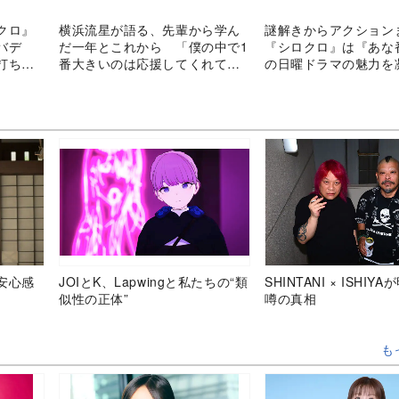
クロ』
横浜流星が語る、先輩から学ん
謎解きからアクショ
バデ
だ一年とこれから 「僕の中で1
『シロクロ』は『あな
打ち込
番大きいのは応援してくれてい
の日曜ドラマの魅力を
る人たち」
安心感
JOIとK、Lapwingと私たちの“類
SHINTANI × ISHIY
似性の正体”
噂の真相
も