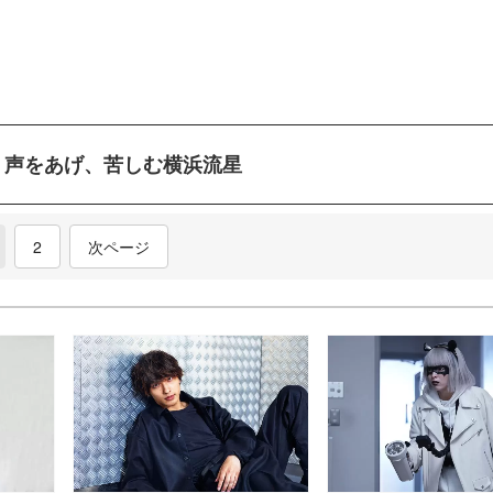
く声をあげ、苦しむ横浜流星
current)
2
次ページ