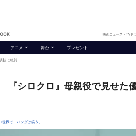
BOOK
映画ニュース・TVド
アニメ
舞台
プレゼント
演技に絶賛
 『シロクロ』母親役で見せた
い世界で、パンダは笑う。