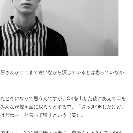
藤原さんがここまで迷いながら演じているとは思っていなか
たと今になって思うんですが、OKを出した後にあえて口を
みんなが控え室に戻ろうとする中、「さっきOKしたけど、
すけどね～」と言って帰すという（笑）。
ですよ！ 宿泊場に帰った後に、季節くんと2人で「やば