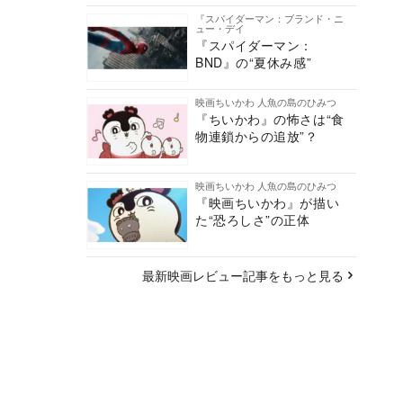
『スパイダーマン：ブランド・ニ
ュー・デイ
『スパイダーマン：
BND』の“夏休み感”
映画ちいかわ 人魚の島のひみつ
『ちいかわ』の怖さは“食
物連鎖からの追放”？
映画ちいかわ 人魚の島のひみつ
『映画ちいかわ』が描い
た“恐ろしさ”の正体
最新映画レビュー記事をもっと見る