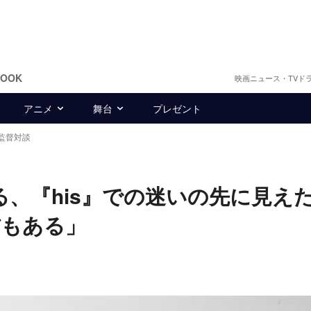
BOOK
映画ニュース・TVド
アニメ
舞台
プレゼント
哉監督対談
る、『his』での迷いの先に見え
信もある」