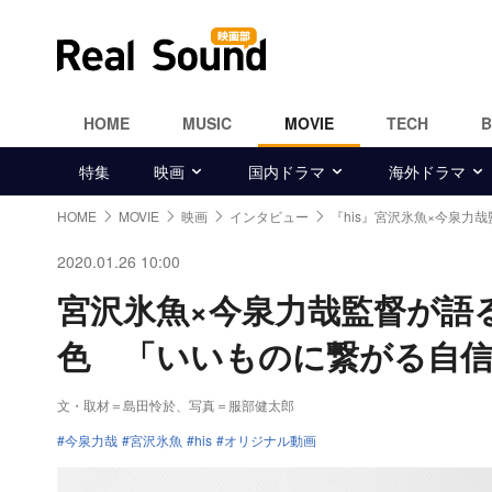
HOME
MUSIC
MOVIE
TECH
特集
映画
国内ドラマ
海外ドラマ
HOME
MOVIE
映画
インタビュー
『his』宮沢氷魚×今泉力
2020.01.26 10:00
宮沢氷魚×今泉力哉監督が語
色 「いいものに繋がる自
文・取材＝島田怜於、写真＝服部健太郎
今泉力哉
宮沢氷魚
his
オリジナル動画