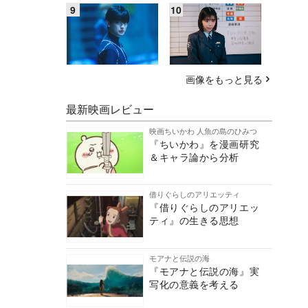
画像をもっと見る
最新映画レビュー
映画ちいかわ 人魚の島のひみつ
『ちいかわ』を漫画研究
＆キャラ論から分析
借りぐらしのアリエッティ
『借りぐらしのアリエッ
ティ』の生きる思想
モアナと伝説の海
『モアナと伝説の海』実
写化の意義を考える