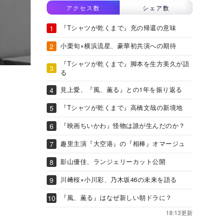
アクセス数
シェア数
『Tシャツが乾くまで』充の帰還の意味
小栗旬×横浜流星、豪華初共演への期待
『Tシャツが乾くまで』脚本を生方美久が語
る
見上愛、『風、薫る』との1年を振り返る
『Tシャツが乾くまで』高橋文哉の新境地
『映画ちいかわ』怪物は誰が生んだのか？
趣里主演『大空港』の『相棒』オマージュ
影山優佳、ランジェリーカット公開
川﨑桜×小川彩、乃木坂46の未来を語る
『風、薫る』はなぜ新しい朝ドラに？
18:13更新