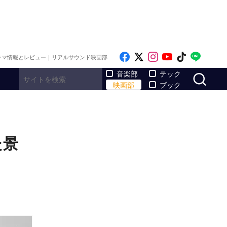
Like on Facebook
Follow on x
Follow on Inst
Follow on Y
Follow on
Follo
ラマ情報とレビュー｜リアルサウンド映画部
サ
音楽部
テック
映画部
ブック
た景