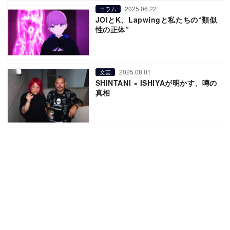
2025.06.22
コラム
JOIとK、Lapwingと私たちの“類似
性の正体”
2025.08.01
文芸
SHINTANI × ISHIYAが明かす、噂の
真相