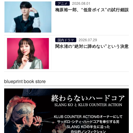
2026.08.01
アニメ
梅原裕一郎、“低音ボイス”の試行錯誤
2026.07.29
国内ドラマ
関水渚の“絶対に諦めない”という決意
blueprint book store