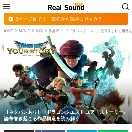
3ページ目です。最初から読みませんか?
HOME
MUSIC
MOVIE
TECH
BOOK
HOME
MOVIE
映画
作品評
『ドラゴンクエスト』賛否生まれる構造
【ネタバレあり】『ドラゴンクエスト ユア・ストーリー』
論争巻き起こる作品構造を読み解く