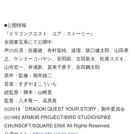
■公開情報
『ドラゴンクエスト ユア・ストーリー』
全国東宝系にて公開中
声の出演：佐藤健、有村架純、波瑠、坂口健太郎、山田孝
之、ケンドーコバヤシ、安田顕、古田新太、松尾スズキ、
山寺宏一、井浦新、賀来千香子、吉田鋼太郎
原作・監修：堀井雄二
音楽：すぎやまこういち
総監督・脚本：山崎貴
監督：八木竜一、花房真
(c)2019「DRAGON QUEST YOUR STORY」製作委員会
(c)1992 ARMOR PROJECT/BIRD STUDIO/SPIKE
CHUNSOFT/SQUARE ENIX All Rights Reserved.
公式サイト：
https://dq-movie.com/