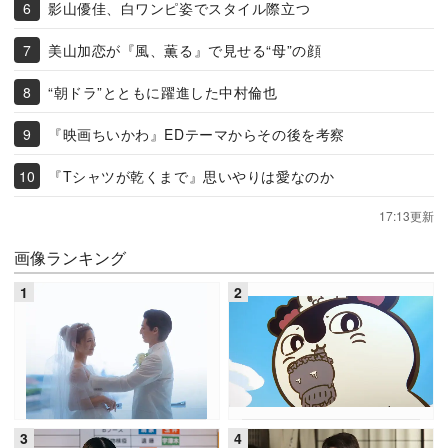
影山優佳、白ワンピ姿でスタイル際立つ
美山加恋が『風、薫る』で見せる“母”の顔
“朝ドラ”とともに躍進した中村倫也
『映画ちいかわ』EDテーマからその後を考察
『Tシャツが乾くまで』思いやりは愛なのか
17:13更新
画像ランキング