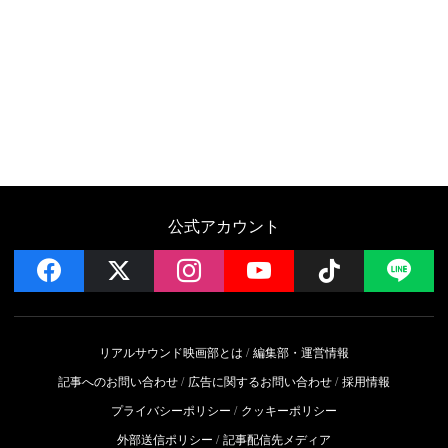
公式アカウント
facebook
x
instagram
YouTube
Follow on 
LI
リアルサウンド映画部とは
編集部・運営情報
記事へのお問い合わせ
広告に関するお問い合わせ
採用情報
プライバシーポリシー
クッキーポリシー
外部送信ポリシー
記事配信先メディア