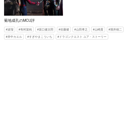
菊地成孔のMCU評
波瑠
有村架純
坂口健太郎
佐藤健
山田孝之
山崎貴
堀井雄二
井中カエル
すぎやまこういち
ドラゴンクエスト ユア・ストーリー