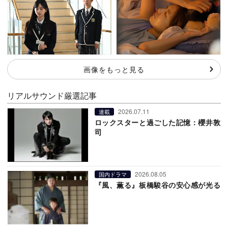
画像をもっと見る
リアルサウンド厳選記事
2026.07.11
連載
ロックスターと過ごした記憶：櫻井敦
司
2026.08.05
国内ドラマ
『風、薫る』板橋駿谷の安心感が光る