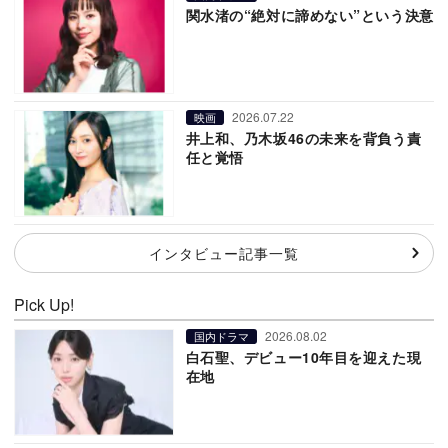
関水渚の“絶対に諦めない”という決意
2026.07.22
映画
井上和、乃木坂46の未来を背負う責
任と覚悟
インタビュー記事一覧
Pick Up!
2026.08.02
国内ドラマ
白石聖、デビュー10年目を迎えた現
在地