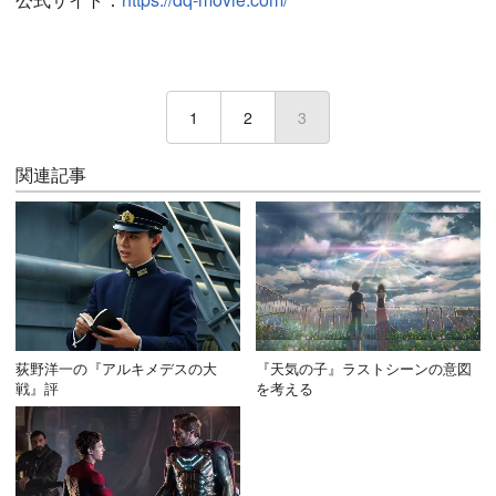
1
2
3
(current)
関連記事
荻野洋一の『アルキメデスの大
『天気の子』ラストシーンの意図
戦』評
を考える