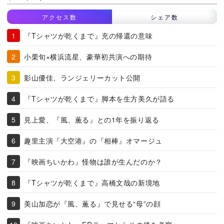
アクセス数
シェア数
『Tシャツが乾くまで』充の帰還の意味
小栗旬×横浜流星、豪華初共演への期待
影山優佳、ランジェリーカット公開
『Tシャツが乾くまで』脚本を生方美久が語る
見上愛、『風、薫る』との1年を振り返る
趣里主演『大空港』の『相棒』オマージュ
『映画ちいかわ』怪物は誰が生んだのか？
『Tシャツが乾くまで』高橋文哉の新境地
美山加恋が『風、薫る』で見せる“母”の顔