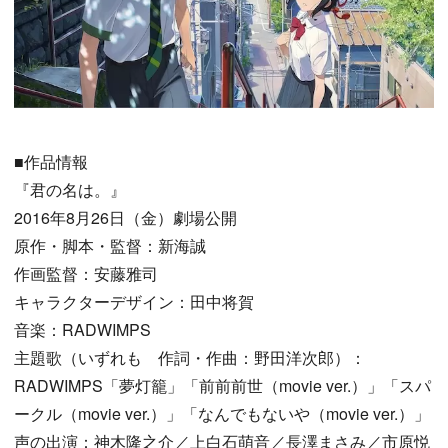
■作品情報
『君の名は。』
2016年8月26日（金）劇場公開
原作・脚本・監督：新海誠
作画監督：安藤雅司
キャラクターデザイン：田中将賀
音楽：RADWIMPS
主題歌（いずれも 作詞・作曲：野田洋次郎）：
RADWIMPS「夢灯籠」「前前前世（movie ver.）」「スパ
ークル（movie ver.）」「なんでもないや（movie ver.）」
声の出演：神木隆之介／上白石萌音／長澤まさみ／市原悦