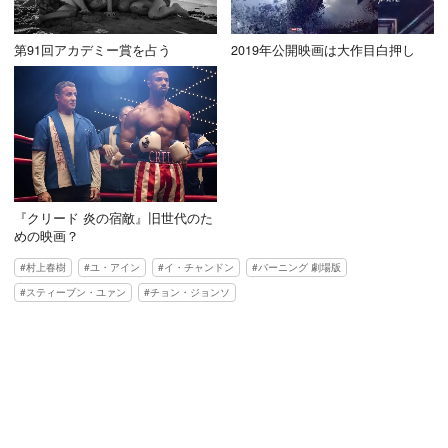
第91回アカデミー賞を占う
2019年公開映画は大作目白押し
『クリード 炎の宿敵』旧世代のた
めの映画？
村上春樹
ユ・アイン
イ・チャンドン
バーニング 劇場版
スティーブン・ユァン
チョン・ジョンソ