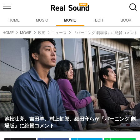
HOME
MUSIC
MOVIE
TECH
BOOK
HOME
MOVIE
映画
ニュース
『バーニング 劇場版』に絶賛コメント
池松壮亮、吉田羊、村上虹郎、細田守らが『バーニング 劇
場版』に絶賛コメント