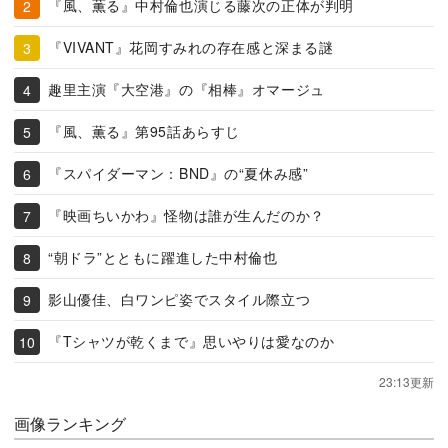
『風、薫る』中村倫也演じる藤次の正体が判明
『VIVANT』花岡すみれの存在感と深まる謎
趣里主演『大空港』の『相棒』オマージュ
『風、薫る』第95話あらすじ
『スパイダーマン：BND』の“夏休み感”
『映画ちいかわ』怪物は誰が生んだのか？
“朝ドラ”とともに躍進した中村倫也
影山優佳、白ワンピ姿でスタイル際立つ
『Tシャツが乾くまで』思いやりは愛なのか
23:13更新
画像ランキング