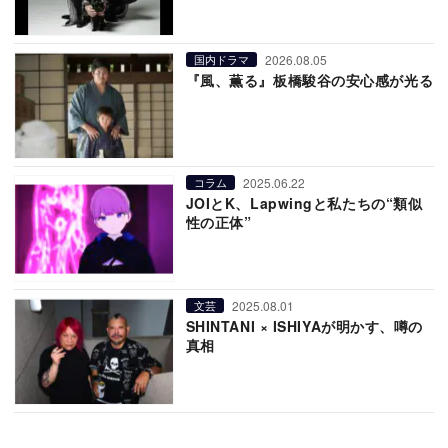
2026.08.05
国内ドラマ
『風、薫る』板橋駿谷の安心感が光る
2025.06.22
コラム
JOIとK、Lapwingと私たちの“類似
性の正体”
2025.08.01
文芸
SHINTANI × ISHIYAが明かす、噂の
真相