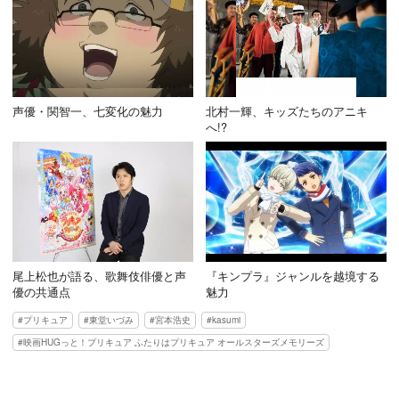
声優・関智一、七変化の魅力
北村一輝、キッズたちのアニキ
へ!?
尾上松也が語る、歌舞伎俳優と声
『キンプラ』ジャンルを越境する
優の共通点
魅力
プリキュア
東堂いづみ
宮本浩史
kasumi
映画HUGっと！プリキュア ふたりはプリキュア オールスターズメモリーズ