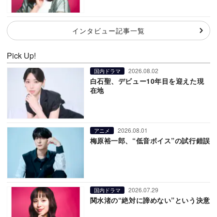
インタビュー記事一覧
Pick Up!
2026.08.02
国内ドラマ
白石聖、デビュー10年目を迎えた現
在地
2026.08.01
アニメ
梅原裕一郎、“低音ボイス”の試行錯誤
2026.07.29
国内ドラマ
関水渚の“絶対に諦めない”という決意