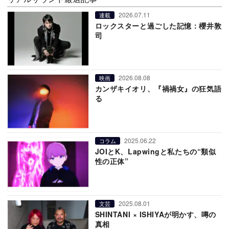
2026.07.11
連載
ロックスターと過ごした記憶：櫻井敦
司
2026.08.08
映画
カンザキイオリ、『禍禍女』の狂気語
る
2025.06.22
コラム
JOIとK、Lapwingと私たちの“類似
性の正体”
2025.08.01
文芸
SHINTANI × ISHIYAが明かす、噂の
真相