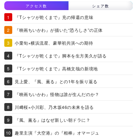
アクセス数
シェア数
『Tシャツが乾くまで』充の帰還の意味
『映画ちいかわ』が描いた“恐ろしさ”の正体
小栗旬×横浜流星、豪華初共演への期待
『Tシャツが乾くまで』脚本を生方美久が語る
『Tシャツが乾くまで』高橋文哉の新境地
見上愛、『風、薫る』との1年を振り返る
『映画ちいかわ』怪物は誰が生んだのか？
川﨑桜×小川彩、乃木坂46の未来を語る
『風、薫る』はなぜ新しい朝ドラに？
趣里主演『大空港』の『相棒』オマージュ