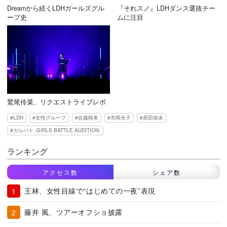
Dreamから続くLDHガールズグル
『それスノ』LDHダンス選抜チー
ープ史
ムに注目
鷲尾伶菜、リクエストライブレポ
LDH
女性グループ
佐藤晴美
市岡光子
原田捺未
ガルバト -GIRLS BATTLE AUDITION-
ランキング
アクセス数
シェア数
王林、女性目線で“はじめての一夜”表現
藤井 風、ツアーオフショ披露