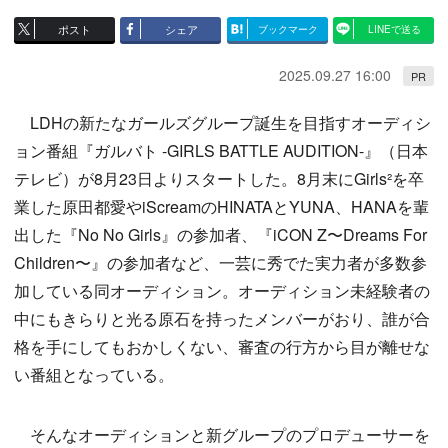
ポスト
シェア
ブックマーク
LINEで送る
2025.09.27 16:00
PR
LDHの新たなガールズグループ誕生を目指すオーディシ
ョン番組『ガルバト -GIRLS BATTLE AUDITION-』（日本
テレビ）が8月23日よりスタートした。8月末にGirls²を卒
業した原田都愛やiScreamのHINATAとYUNA、HANAを輩
出した『No No Girls』の参加者、『iCON Z〜Dreams For
Children〜』の参加者など、一芸に秀でた実力者が多数参
加している同オーディション。オーディション未経験者の
中にもきらりと光る原石を持ったメンバーがおり、誰が合
格を手にしてもおかしくない、審査の行方から目が離せな
い番組となっている。
そんなオーディションと新グループのプロデューサーを