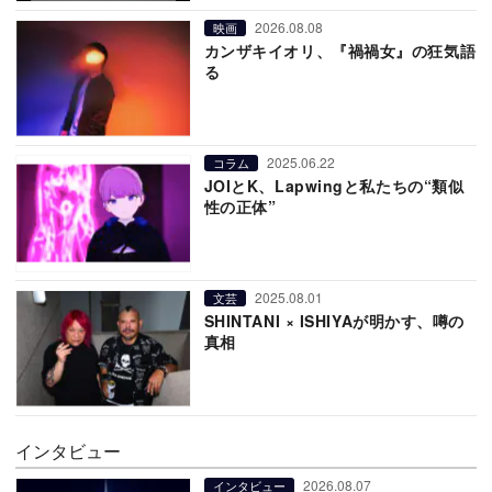
2026.08.08
映画
カンザキイオリ、『禍禍女』の狂気語
る
2025.06.22
コラム
JOIとK、Lapwingと私たちの“類似
性の正体”
2025.08.01
文芸
SHINTANI × ISHIYAが明かす、噂の
真相
インタビュー
2026.08.07
インタビュー