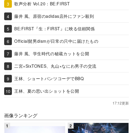
歌声分析 Vol.20：BE:FIRST
藤井 風、原宿のadidas店外にファン殺到
BE:FIRST『生：FIRST』に映る信頼関係
Official髭男dismが日常の只中に届けたもの
藤井 風、学生時代の秘蔵カットを公開
二宮×SixTONES、丸山×なにわ男子の交流
王林、ショートパンツコーデでBBQ
王林、夏の思い出ショットを公開
17:12更新
画像ランキング